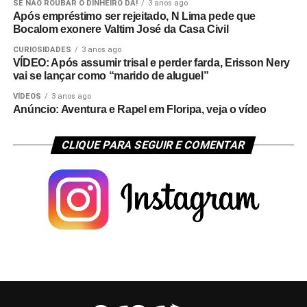
SE NÃO ROUBAR O DINHEIRO DÁ!
3 anos ago
Após empréstimo ser rejeitado, N Lima pede que
Bocalom exonere Valtim José da Casa Civil
CURIOSIDADES
3 anos ago
VÍDEO: Após assumir trisal e perder farda, Erisson Nery
vai se lançar como “marido de aluguel”
VÍDEOS
3 anos ago
Anúncio: Aventura e Rapel em Floripa, veja o vídeo
CLIQUE PARA SEGUIR E COMENTAR