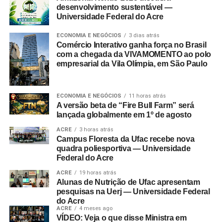
desenvolvimento sustentável —
Universidade Federal do Acre
ECONOMIA E NEGÓCIOS
3 dias atrás
Comércio Interativo ganha força no Brasil
com a chegada da VIVAMOMENTO ao polo
empresarial da Vila Olímpia, em São Paulo
ECONOMIA E NEGÓCIOS
11 horas atrás
A versão beta de “Fire Bull Farm” será
lançada globalmente em 1º de agosto
ACRE
3 horas atrás
Campus Floresta da Ufac recebe nova
quadra poliesportiva — Universidade
Federal do Acre
ACRE
19 horas atrás
Alunas de Nutrição de Ufac apresentam
pesquisas na Uerj — Universidade Federal
do Acre
ACRE
4 meses ago
VÍDEO: Veja o que disse Ministra em