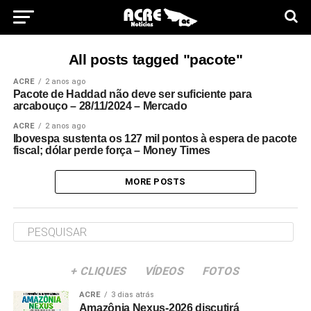
All posts tagged "pacote"
ACRE
2 anos ago
Pacote de Haddad não deve ser suficiente para
arcabouço – 28/11/2024 – Mercado
ACRE
2 anos ago
Ibovespa sustenta os 127 mil pontos à espera de pacote
fiscal; dólar perde força – Money Times
MORE POSTS
+ CLIQUES
VÍDEOS
FOTOS
ACRE
3 dias atrás
Amazônia Nexus-2026 discutirá