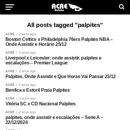
All posts tagged "palpites"
ACRE
2 anos ago
Boston Celtics x Philadelphia 76ers Palpites NBA –
Onde Assistir e Horário 25/12
ACRE
2 anos ago
Liverpool x Leicester: onde assistir, palpites e
escalações – Premier League
ACRE
2 anos ago
Palpites, Onde Assistir e Que Horas Vai Passar 23/12
ACRE
2 anos ago
Benfica x Estoril Praia Palpites
ACRE
2 anos ago
Vitória SC x CD Nacional Palpites
ACRE
2 anos ago
palpites, onde assistir e escalações – Serie A –
22/12/2024