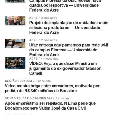
Campus Floresta da Ufac recebe nova
quadra poliesportiva — Universidade
Federal do Acre
ACRE
2 dias atrás
Projeto de implantação de unidades rurais
seleciona produtores — Universidade
Federal do Acre
ACRE
2 dias atrás
Ufac entrega equipamentos para rede wi-fi
do campus Floresta — Universidade
Federal do Acre
ACRE
4 meses ago
VÍDEO: Veja o que disse Ministra em
julgamento do ex-governador Gladson
Cameli
GESTÃO BOCALOM
3 anos ago
Vídeo mostra briga entre vereadores, motivada por
pedido de R$ 340 milhões de Bocalom
SE NÃO ROUBAR O DINHEIRO DÁ!
3 anos ago
Após empréstimo ser rejeitado, N Lima pede que
Bocalom exonere Valtim José da Casa Civil