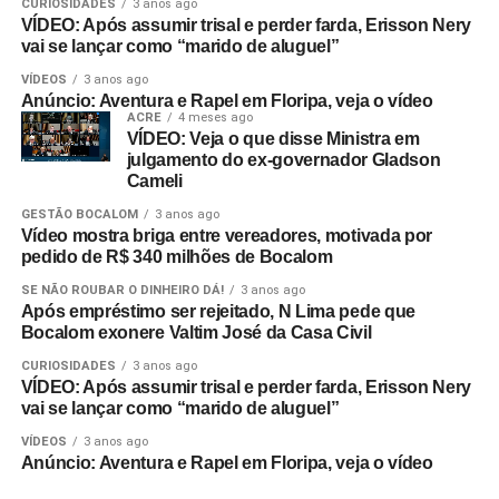
CURIOSIDADES
3 anos ago
VÍDEO: Após assumir trisal e perder farda, Erisson Nery
vai se lançar como “marido de aluguel”
VÍDEOS
3 anos ago
Anúncio: Aventura e Rapel em Floripa, veja o vídeo
ACRE
4 meses ago
VÍDEO: Veja o que disse Ministra em
julgamento do ex-governador Gladson
Cameli
GESTÃO BOCALOM
3 anos ago
Vídeo mostra briga entre vereadores, motivada por
pedido de R$ 340 milhões de Bocalom
SE NÃO ROUBAR O DINHEIRO DÁ!
3 anos ago
Após empréstimo ser rejeitado, N Lima pede que
Bocalom exonere Valtim José da Casa Civil
CURIOSIDADES
3 anos ago
VÍDEO: Após assumir trisal e perder farda, Erisson Nery
vai se lançar como “marido de aluguel”
VÍDEOS
3 anos ago
Anúncio: Aventura e Rapel em Floripa, veja o vídeo