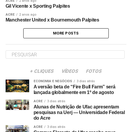
ACRE
2 anos ago
Gil Vicente x Sporting Palpites
ACRE
2 anos ago
Manchester United x Bournemouth Palpites
MORE POSTS
+ CLIQUES
VÍDEOS
FOTOS
ECONOMIA E NEGÓCIOS
3 dias atrás
A versão beta de “Fire Bull Farm” será
lançada globalmente em 1º de agosto
ACRE
3 dias atrás
Alunas de Nutrição de Ufac apresentam
pesquisas na Uerj — Universidade Federal
do Acre
ACRE
3 dias atrás