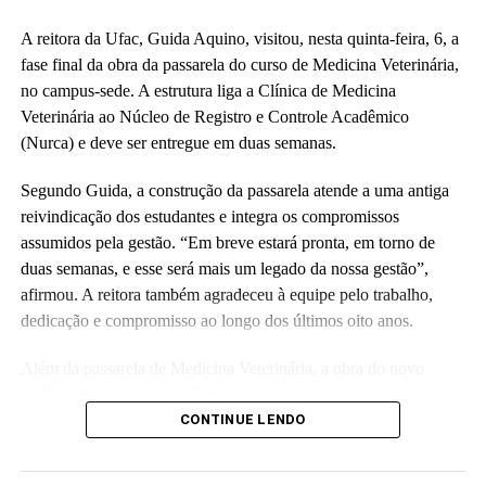
A reitora da Ufac, Guida Aquino, visitou, nesta quinta-feira, 6, a
fase final da obra da passarela do curso de Medicina Veterinária,
no campus-sede. A estrutura liga a Clínica de Medicina
Veterinária ao Núcleo de Registro e Controle Acadêmico
(Nurca) e deve ser entregue em duas semanas.
Segundo Guida, a construção da passarela atende a uma antiga
reivindicação dos estudantes e integra os compromissos
assumidos pela gestão. “Em breve estará pronta, em torno de
duas semanas, e esse será mais um legado da nossa gestão”,
afirmou. A reitora também agradeceu à equipe pelo trabalho,
dedicação e compromisso ao longo dos últimos oito anos.
Além da passarela de Medicina Veterinária, a obra do novo
Colégio de Aplicação da Ufac também está em fase de conclusão
e deve ser entregue em breve.
CONTINUE LENDO
Participaram da visita pró-reitores e membros da administração
superior da Ufac.