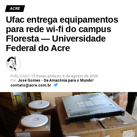
ACRE
Ufac entrega equipamentos
para rede wi-fi do campus
Floresta — Universidade
Leia Mais: UFAC
Federal do Acre
PUBLICADO
15 horas atrás
em
6 de agosto de 2026
Por:
José Gomes - Da Amazônia para o Mundo!
contato@acre.com.br