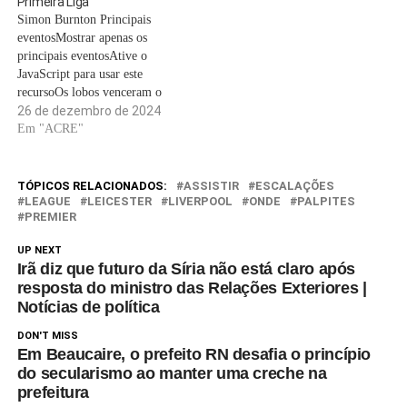
Primeira Liga
Quansah, Morton,
Simon Burnton Principais
Bradley.Brighton: Verbruggen,
eventosMostrar apenas os
Veltman, van Hecke, Igor,
principais eventosAtive o
Estupinan, Kadioglu,
JavaScript para usar este
Hinshelwood, Ayari, Mitoma,
recursoOs lobos venceram o
…
Manchester United de 10
26 de dezembro de 2024
jogadores por 2 a 0, e como
Em "ACRE"
resultado eles sobem para o
17º lugar, e o Leicester cai
entre os três
TÓPICOS RELACIONADOS:
ASSISTIR
ESCALAÇÕES
últimos.CompartilharAndy
LEAGUE
LEICESTER
LIVERPOOL
ONDE
PALPITES
PREMIER
Hunter ouviu o que Arne Slot
tinha…
UP NEXT
Irã diz que futuro da Síria não está claro após
resposta do ministro das Relações Exteriores |
Notícias de política
DON'T MISS
Em Beaucaire, o prefeito RN desafia o princípio
do secularismo ao manter uma creche na
prefeitura