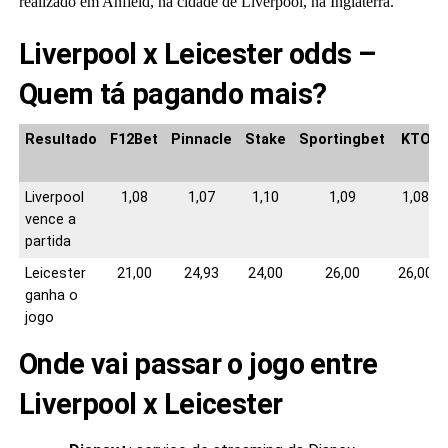
realizado em Anfield, na cidade de Liverpool, na Inglaterra.
Liverpool x Leicester odds –
Quem tá pagando mais?
Resultado
F12Bet
Pinnacle
Stake
Sportingbet
KTO
Liverpool
1,08
1,07
1,10
1,09
1,08
vence a
partida
Leicester
21,00
24,93
24,00
26,00
26,00
ganha o
jogo
Onde vai passar o jogo entre
Liverpool x Leicester