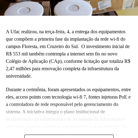
A Ufac realizou, na terça-feira, 4, a entrega dos equipamentos
que compõem a primeira fase da implantação da rede wi-fi do
campus Floresta, em Cruzeiro do Sul. O investimento inicial de
R$ 553 mil também contempla a internet sem fio no novo
Colégio de Aplicação (CAp), conforme licitação que totaliza R$
2,47 milhões para renovação completa da infraestrutura da
universidade.
Durante a cerimônia, foram apresentados os equipamentos, entre
eles, access points com tecnologia wi-fi 7, fontes injetoras PoE e
a controladora de rede responsável pelo gerenciamento do
sistema. A iniciativa integra o plano institucional de
modernização da infraestrutura de tecnologia da informação e
tem como objetivo substituir integralmente a atual rede sem fio,
que já não atende às crescentes demandas acadêmicas e