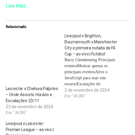
Leia Mais
Relacionado
Liverpool x Brighton,
Bournemouth x Manchester
City e primeira rodada da FA
Cup – ao vivo | Futebol
Barry Glendenning Principais
eventosMostrar apenas os
principais eventosAtive o
JavaScript para usar este
recursoEscalações do
Leicester x Chelsea Palpites
Liverpool x
2 de novembro de 2024
– Onde Assistir, Horário e
BrightonLiverpool: Kelleher,
Em "ACRE"
Escalações 23/11
Alexander-Arnold, Konate,
23 de novembro de 2024
van Dijk, Tsimikas,
Em "ACRE"
Szoboszlai, Gravenberch, Mac
Allister, Salah, Nunez,
Liverpool x Leicester:
Gakpo.Subs: Jaros, Gomez,
Premier League – ao vivo |
Endo, Diaz, Jones, Robertson,