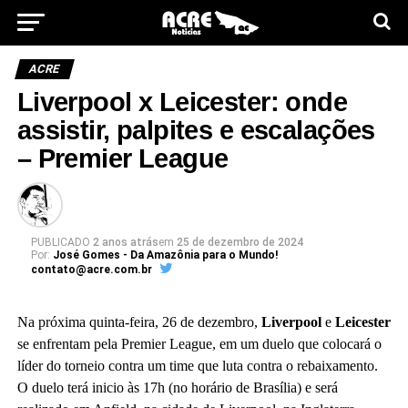
ACRE
Liverpool x Leicester: onde
assistir, palpites e escalações
– Premier League
PUBLICADO
2 anos atrás
em
25 de dezembro de 2024
Por:
José Gomes - Da Amazônia para o Mundo!
contato@acre.com.br
Na próxima quinta-feira, 26 de dezembro,
Liverpool
e
Leicester
se enfrentam pela Premier League, em um duelo que colocará o
líder do torneio contra um time que luta contra o rebaixamento.
O duelo terá inicio às 17h (no horário de Brasília) e será