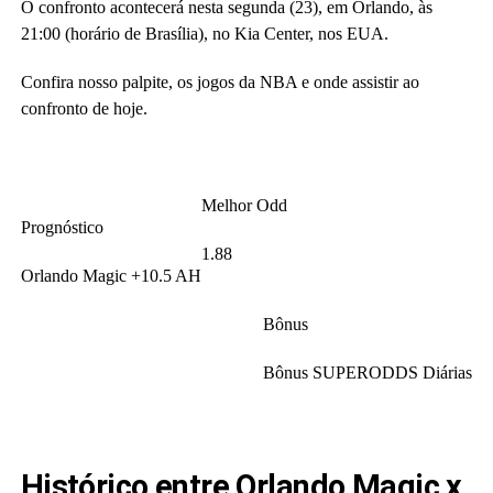
O confronto acontecerá nesta segunda (23), em Orlando, às
21:00 (horário de Brasília), no Kia Center, nos EUA.
Confira nosso palpite, os jogos da NBA e onde assistir ao
confronto de hoje.
Melhor Odd
Prognóstico
1.88
Orlando Magic +10.5 AH
Bônus
Bônus SUPERODDS Diárias
Histórico entre Orlando Magic x