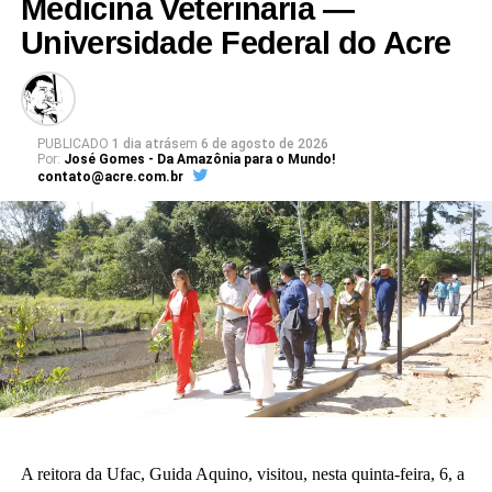
Medicina Veterinária —
dos projetos de expansão da infraestrutura da instituição. “Eu
Universidade Federal do Acre
estarei sempre à disposição, de portas abertas, para seguir os
mesmos passos que a professora Guida deixou.”
O diretor do CAp, Ceilton França, enfatizou a adequação do
projeto arquitetônico às necessidades da educação básica. “Para
PUBLICADO
1 dia atrás
em
6 de agosto de 2026
Por:
José Gomes - Da Amazônia para o Mundo!
nós o sonho já está acontecendo. Quando enxergamos que a
contato@acre.com.br
construção existe, é uma construção adequada à nossa realidade
da educação básica.”
A vice-diretora do CAp, Alessandra Perez Lima, destacou a
relevância do novo espaço para a rotina pedagógica e acadêmica.
“Muito em breve vamos deixar de ser nômades e teremos o
nosso lugar. Eu olho para cada espaço aqui e já vejo essas
crianças correndo e sendo felizes.”
Também participaram da cerimônia o pró-reitor de Planejamento,
Alexandre Rid; o pró-reitor de Administração, Marcelo Cruz; o
prefeito do campus, Artesson Cruz; além de professores, técnico-
A reitora da Ufac, Guida Aquino, visitou, nesta quinta-feira, 6, a