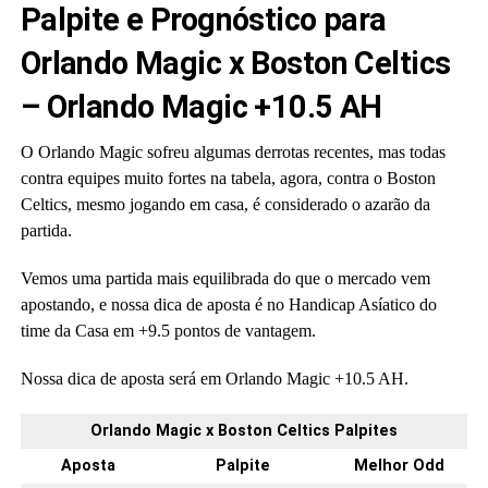
Palpite e Prognóstico para
Orlando Magic x Boston Celtics
– Orlando Magic +10.5 AH
O Orlando Magic sofreu algumas derrotas recentes, mas todas
contra equipes muito fortes na tabela, agora, contra o Boston
Celtics, mesmo jogando em casa, é considerado o azarão da
partida.
Vemos uma partida mais equilibrada do que o mercado vem
apostando, e nossa dica de aposta é no Handicap Asíatico do
time da Casa em +9.5 pontos de vantagem.
Nossa dica de aposta será em Orlando Magic +10.5 AH.
Orlando Magic x Boston Celtics
Palpites
Aposta
Palpite
Melhor Odd