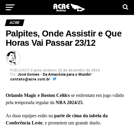
ACRE
Palpites, Onde Assistir e Que
Horas Vai Passar 23/12
PUBLICADO
2 anos atrás
em
23 de dezembro de 2024
Por:
José Gomes - Da Amazônia para o Mundo!
contato@acre.com.br
Orlando Magic e Boston Celtics
se enfrentam em jogo válido
pela temporada regular da
NBA 2024/25
.
As duas equipes estão na
parte de cima da tabela da
Conferência Leste
, e prometem um grande duelo.