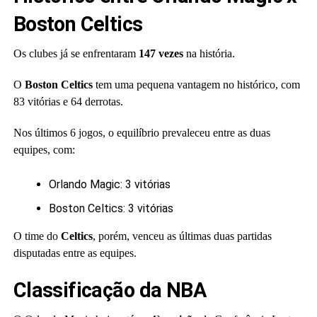
Boston Celtics
Os clubes já se enfrentaram
147 vezes
na história.
O
Boston Celtics
tem uma pequena vantagem no histórico, com
83 vitórias e 64 derrotas.
Nos últimos 6 jogos, o equilíbrio prevaleceu entre as duas
equipes, com:
Orlando Magic: 3 vitórias
Boston Celtics: 3 vitórias
O time do
Celtics
, porém, venceu as últimas duas partidas
disputadas entre as equipes.
Classificação da NBA