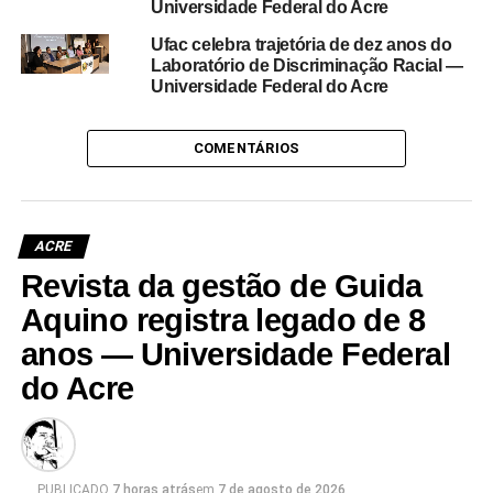
Universidade Federal do Acre
Ufac celebra trajetória de dez anos do
Laboratório de Discriminação Racial —
Universidade Federal do Acre
COMENTÁRIOS
ACRE
Revista da gestão de Guida
Aquino registra legado de 8
anos — Universidade Federal
do Acre
PUBLICADO
7 horas atrás
em
7 de agosto de 2026