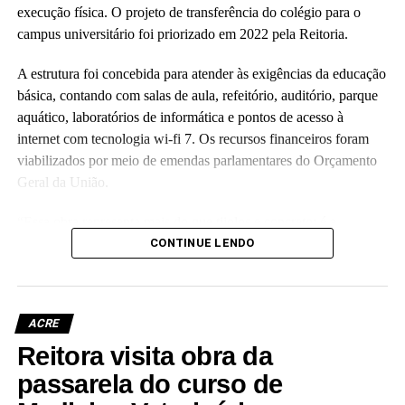
execução física. O projeto de transferência do colégio para o
campus universitário foi priorizado em 2022 pela Reitoria.
A estrutura foi concebida para atender às exigências da educação
básica, contando com salas de aula, refeitório, auditório, parque
aquático, laboratórios de informática e pontos de acesso à
internet com tecnologia wi-fi 7. Os recursos financeiros foram
viabilizados por meio de emendas parlamentares do Orçamento
Geral da União.
“Essa obra representa mais do que tijolos e concreto; é a
realização de um compromisso com a qualidade da educação
CONTINUE LENDO
básica e com o futuro das nossas crianças no Acre”, disse a
reitora Guida Aquino. Ela informou que o antigo prédio do
colégio, localizado no centro da capital e tombado como
ACRE
patrimônio histórico da instituição, passará por revitalização para
Reitora visita obra da
abrigar o Palácio da Cultura da Ufac.
passarela do curso de
A vice-reitora eleita, Almecina Balbino, reafirmou a continuidade