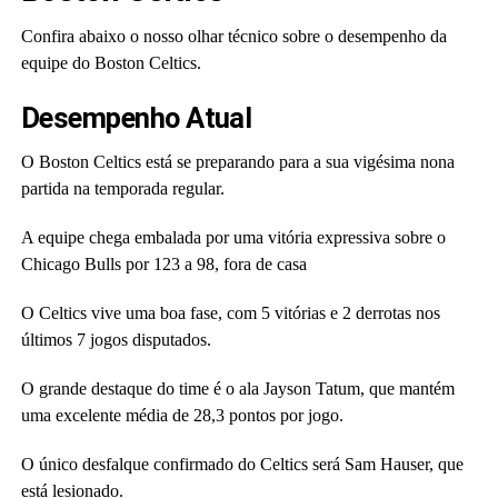
Confira abaixo o nosso olhar técnico sobre o desempenho da
equipe do Boston Celtics.
Desempenho Atual
O Boston Celtics está se preparando para a sua vigésima nona
partida na temporada regular.
A equipe chega embalada por uma vitória expressiva sobre o
Chicago Bulls por 123 a 98, fora de casa
O Celtics vive uma boa fase, com 5 vitórias e 2 derrotas nos
últimos 7 jogos disputados.
O grande destaque do time é o ala Jayson Tatum, que mantém
uma excelente média de 28,3 pontos por jogo.
O único desfalque confirmado do Celtics será Sam Hauser, que
está lesionado.