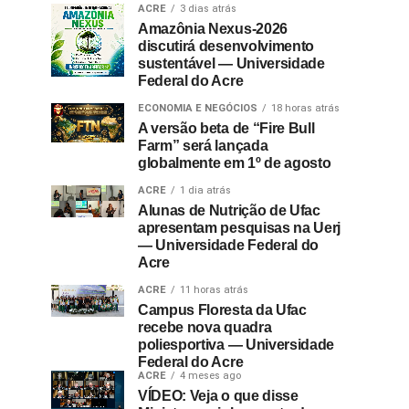
ACRE
3 dias atrás
Amazônia Nexus-2026
discutirá desenvolvimento
sustentável — Universidade
Federal do Acre
ECONOMIA E NEGÓCIOS
18 horas atrás
A versão beta de “Fire Bull
Farm” será lançada
globalmente em 1º de agosto
ACRE
1 dia atrás
Alunas de Nutrição de Ufac
apresentam pesquisas na Uerj
— Universidade Federal do
Acre
ACRE
11 horas atrás
Campus Floresta da Ufac
recebe nova quadra
poliesportiva — Universidade
Federal do Acre
ACRE
4 meses ago
VÍDEO: Veja o que disse