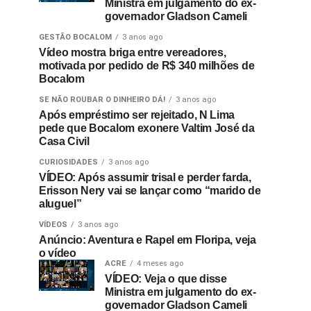
Ministra em julgamento do ex-
governador Gladson Cameli
GESTÃO BOCALOM
3 anos ago
Vídeo mostra briga entre vereadores,
motivada por pedido de R$ 340 milhões de
Bocalom
SE NÃO ROUBAR O DINHEIRO DÁ!
3 anos ago
Após empréstimo ser rejeitado, N Lima
pede que Bocalom exonere Valtim José da
Casa Civil
CURIOSIDADES
3 anos ago
VÍDEO: Após assumir trisal e perder farda,
Erisson Nery vai se lançar como “marido de
aluguel”
VÍDEOS
3 anos ago
Anúncio: Aventura e Rapel em Floripa, veja
o vídeo
ACRE
4 meses ago
VÍDEO: Veja o que disse
Ministra em julgamento do ex-
governador Gladson Cameli