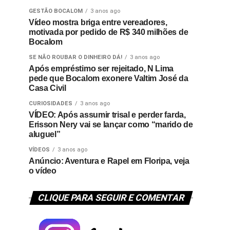
GESTÃO BOCALOM
3 anos ago
Vídeo mostra briga entre vereadores,
motivada por pedido de R$ 340 milhões de
Bocalom
SE NÃO ROUBAR O DINHEIRO DÁ!
3 anos ago
Após empréstimo ser rejeitado, N Lima
pede que Bocalom exonere Valtim José da
Casa Civil
CURIOSIDADES
3 anos ago
VÍDEO: Após assumir trisal e perder farda,
Erisson Nery vai se lançar como “marido de
aluguel”
VÍDEOS
3 anos ago
Anúncio: Aventura e Rapel em Floripa, veja
o vídeo
CLIQUE PARA SEGUIR E COMENTAR