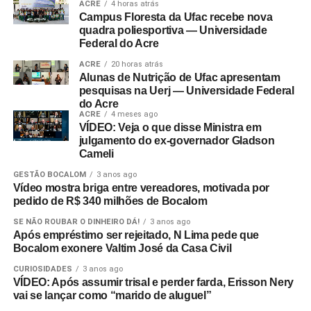
ACRE
4 horas atrás
Campus Floresta da Ufac recebe nova
quadra poliesportiva — Universidade
Federal do Acre
ACRE
20 horas atrás
Alunas de Nutrição de Ufac apresentam
pesquisas na Uerj — Universidade Federal
do Acre
ACRE
4 meses ago
VÍDEO: Veja o que disse Ministra em
julgamento do ex-governador Gladson
Cameli
GESTÃO BOCALOM
3 anos ago
Vídeo mostra briga entre vereadores, motivada por
pedido de R$ 340 milhões de Bocalom
SE NÃO ROUBAR O DINHEIRO DÁ!
3 anos ago
Após empréstimo ser rejeitado, N Lima pede que
Bocalom exonere Valtim José da Casa Civil
CURIOSIDADES
3 anos ago
VÍDEO: Após assumir trisal e perder farda, Erisson Nery
vai se lançar como “marido de aluguel”