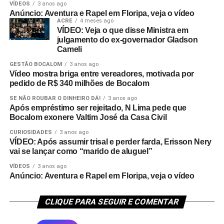
VÍDEOS
3 anos ago
Anúncio: Aventura e Rapel em Floripa, veja o vídeo
ACRE
4 meses ago
VÍDEO: Veja o que disse Ministra em
julgamento do ex-governador Gladson
Cameli
GESTÃO BOCALOM
3 anos ago
Vídeo mostra briga entre vereadores, motivada por
pedido de R$ 340 milhões de Bocalom
SE NÃO ROUBAR O DINHEIRO DÁ!
3 anos ago
Após empréstimo ser rejeitado, N Lima pede que
Bocalom exonere Valtim José da Casa Civil
CURIOSIDADES
3 anos ago
VÍDEO: Após assumir trisal e perder farda, Erisson Nery
vai se lançar como “marido de aluguel”
VÍDEOS
3 anos ago
Anúncio: Aventura e Rapel em Floripa, veja o vídeo
CLIQUE PARA SEGUIR E COMENTAR