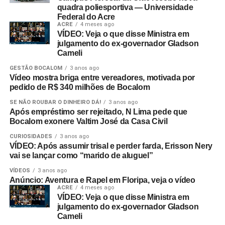
quadra poliesportiva — Universidade
Federal do Acre
ACRE
4 meses ago
VÍDEO: Veja o que disse Ministra em
julgamento do ex-governador Gladson
Cameli
GESTÃO BOCALOM
3 anos ago
Vídeo mostra briga entre vereadores, motivada por
pedido de R$ 340 milhões de Bocalom
SE NÃO ROUBAR O DINHEIRO DÁ!
3 anos ago
Após empréstimo ser rejeitado, N Lima pede que
Bocalom exonere Valtim José da Casa Civil
CURIOSIDADES
3 anos ago
VÍDEO: Após assumir trisal e perder farda, Erisson Nery
vai se lançar como “marido de aluguel”
VÍDEOS
3 anos ago
Anúncio: Aventura e Rapel em Floripa, veja o vídeo
ACRE
4 meses ago
VÍDEO: Veja o que disse Ministra em
julgamento do ex-governador Gladson
Cameli