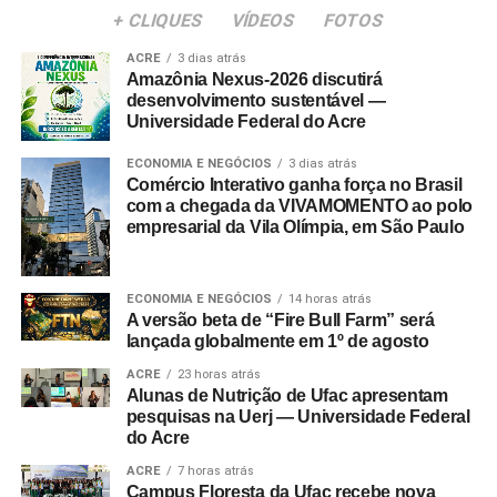
+ CLIQUES
VÍDEOS
FOTOS
ACRE
3 dias atrás
Amazônia Nexus-2026 discutirá
desenvolvimento sustentável —
Universidade Federal do Acre
ECONOMIA E NEGÓCIOS
3 dias atrás
Comércio Interativo ganha força no Brasil
com a chegada da VIVAMOMENTO ao polo
empresarial da Vila Olímpia, em São Paulo
ECONOMIA E NEGÓCIOS
14 horas atrás
A versão beta de “Fire Bull Farm” será
lançada globalmente em 1º de agosto
ACRE
23 horas atrás
Alunas de Nutrição de Ufac apresentam
pesquisas na Uerj — Universidade Federal
do Acre
ACRE
7 horas atrás
Campus Floresta da Ufac recebe nova