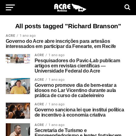
All posts tagged "Richard Branson"
ACRE
1 ano ago
Governo do Acre abre inscrições para artesãos
interessados em participar da Fenearte, em Recife
ACRE
1 ano ago
Pesquisadores do Pavic-Lab publicam
artigos em revistas científicas —
Universidade Federal do Acre
ACRE
1 ano ago
Governo promove dia de bem-estar a
idosos no Lar Vicentino durante aula
prática de curso de cabeleireiro
ACRE
1 ano ago
Governo sanciona lei que institui política
de incentivo à economia criativa
ACRE
1 ano ago
Secretaria de Turismo e
Empreendedorismo e Ieptec fortalecem