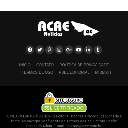
INICIO
CONTATO
POLÍTICA DE PRIVACIDADE
TERMOS DE USO
PUBLIEDITORIAL
MIDIAKIT
ACRE.COM.BR©2017-2026 - O Editorial autoriza a reprodução, citada a
fonte. Ao navegar, você aceita os Termos de Uso. Editora-Chefe:
Fernanda Alfaia. E-mail: contato@acre.com.br