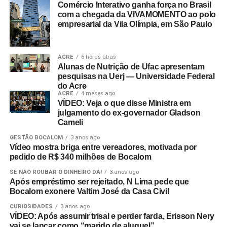
Comércio Interativo ganha força no Brasil
com a chegada da VIVAMOMENTO ao polo
empresarial da Vila Olímpia, em São Paulo
ACRE
6 horas atrás
Alunas de Nutrição de Ufac apresentam
pesquisas na Uerj — Universidade Federal
do Acre
ACRE
4 meses ago
VÍDEO: Veja o que disse Ministra em
julgamento do ex-governador Gladson
Cameli
GESTÃO BOCALOM
3 anos ago
Vídeo mostra briga entre vereadores, motivada por
pedido de R$ 340 milhões de Bocalom
SE NÃO ROUBAR O DINHEIRO DÁ!
3 anos ago
Após empréstimo ser rejeitado, N Lima pede que
Bocalom exonere Valtim José da Casa Civil
CURIOSIDADES
3 anos ago
VÍDEO: Após assumir trisal e perder farda, Erisson Nery
vai se lançar como “marido de aluguel”