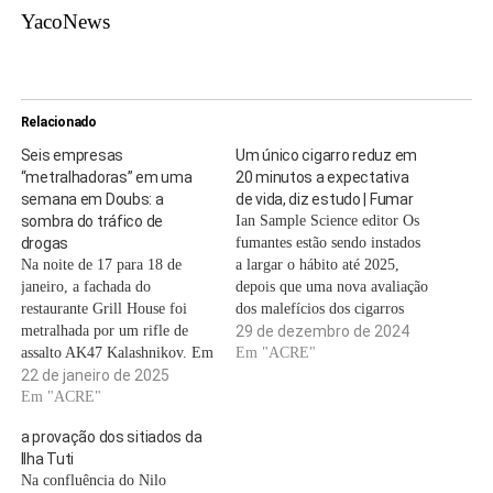
YacoNews
Relacionado
Seis empresas
Um único cigarro reduz em
“metralhadoras” em uma
20 minutos a expectativa
semana em Doubs: a
de vida, diz estudo | Fumar
sombra do tráfico de
Ian Sample Science editor Os
drogas
fumantes estão sendo instados
Na noite de 17 para 18 de
a largar o hábito até 2025,
janeiro, a fachada do
depois que uma nova avaliação
restaurante Grill House foi
dos malefícios dos cigarros
metralhada por um rifle de
descobriu que eles reduzem a
29 de dezembro de 2024
assalto AK47 Kalashnikov. Em
expectativa de vida ainda mais
Em "ACRE"
Besançon, 18 de janeiro de
22 de janeiro de 2025
do que os médicos
2025. WILLY GRAFF /
Em "ACRE"
pensavam.Pesquisadores da
PHOTOPQR/L’EST
University College London
a provação dos sitiados da
REPUBLICAIN/MAXPPP
descobriram que, em média,
Ilha Tuti
Alguns transeuntes viram a
um único cigarro…
Na confluência do Nilo
cabeça, vagamente curiosos.