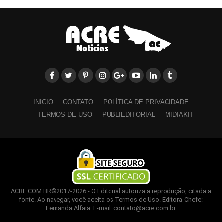
representante do CA Josué de Castro, Érica de Paiva; o
representante da atlética Devoradora, Abraão Fernande Taveira;
o prefeito Gerlen Diniz (PP); e a secretária adjunta de Educação
Municipal, Alciléia Maia.
INICIO
CONTATO
POLÍTICA DE PRIVACIDADE
Leia Mais: UFAC
TERMOS DE USO
PUBLIEDITORIAL
MIDIAKIT
ACRE.COM.BR©2017-2026 - O Editorial autoriza a reprodução, citada a
fonte. Ao navegar, você aceita os Termos de Uso. Editora-Chefe:
Fernanda Alfaia. E-mail: contato@acre.com.br