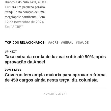
Branco e do Nilo Azul, a Ilha
Outros estão marcando passo.
Tuti era um pequeno paraíso
Nos lábios, a mesma…
tranquilo no coração de uma
megalópole barulhenta. Bem
no centro de Cartum, os
12 de novembro de 2024
moradores vieram passear
Em "ACRE"
nesta charneca verde de apenas
oito quilómetros quadrados
que tem a forma de uma lua
TÓPICOS RELACIONADOS:
ACRE
GERAL
SAÚDE
crescente rodeada de…
UP NEXT
Taxa extra da conta de luz vai subir até 50%, após
aprovação da Aneel
DON'T MISS
Governo tem ampla maioria para aprovar reforma
de 450 cargos ainda nesta terça, diz colunista
ADVERTISEMENT