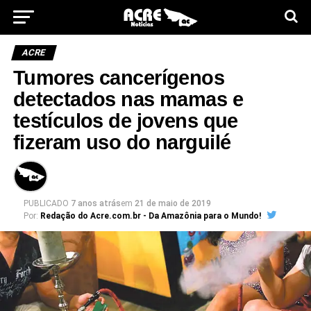
ACRE
Tumores cancerígenos
detectados nas mamas e
testículos de jovens que
fizeram uso do narguilé
PUBLICADO
7 anos atrás
em
21 de maio de 2019
Por:
Redação do Acre.com.br - Da Amazônia para o Mundo!