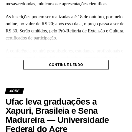
mesas-redondas, minicursos e apresentações científicas.
As inscrições podem ser realizadas até 18 de outubro, por meio
online, no valor de R$ 20; após essa data, o preço passa a ser de
R$ 30. Serão emitidos, pelo Pró-Reitoria de Extensão e Cultura,
certificados de participação.
A conferência reunirá pesquisadores, estudantes, profissionais e
representantes de instituições nacionais e internacionais para
troca de conhecimentos e discussão dos principais desafios
CONTINUE LENDO
relacionados ao desenvolvimento sustentável da Amazônia,
abordando temas como biodiversidade, saúde, mudanças
climáticas, biotecnologia, inovação e conservação dos recursos
ACRE
naturais.
Ufac leva graduações a
Para se inscrever e consultar a programação,
acesse o site do
Xapuri, Brasileia e Sena
evento
.
Madureira — Universidade
Federal do Acre