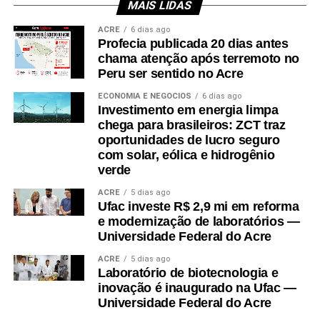
Claudionor Alencar do Nascimento; e da secretária municipal de
MAIS LIDAS
Educação, Aucelina da Silva Oliveira.
ACRE
6 dias ago
Profecia publicada 20 dias antes
Em Brasileia, também participaram a coordenadora do campus
chama atenção após terremoto no
Fronteira do Alto Acre, Gláucia Dinis da Silva; a coordenadora
Peru ser sentido no Acre
de Ciências Biológicas, Hellen Sandra Freires da Silva Azêvedo;
ECONOMIA E NEGÓCIOS
6 dias ago
a coordenadora do polo UAB, Rosimari Ferreira da Silva; e,
Investimento em energia limpa
representando a Seme, Adriana Moura.
chega para brasileiros: ZCT traz
oportunidades de lucro seguro
com solar, eólica e hidrogênio
verde
ACRE
5 dias ago
Ufac investe R$ 2,9 mi em reforma
e modernização de laboratórios —
Universidade Federal do Acre
ACRE
5 dias ago
Laboratório de biotecnologia e
inovação é inaugurado na Ufac —
Em Sena Madureira, também participaram a coordenadora do
Universidade Federal do Acre
curso de Nutrição, Danila Torres de Araújo Frade Nogueira; a