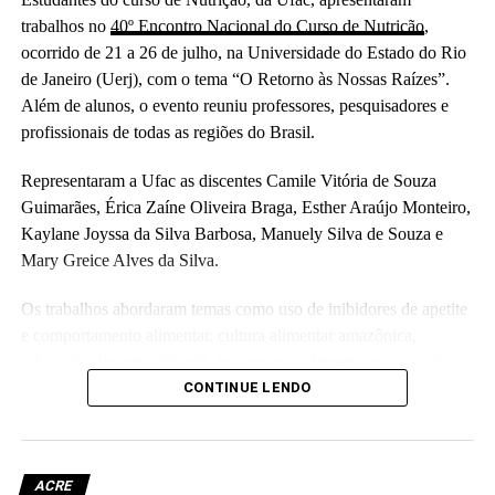
trabalhos no
40º Encontro Nacional do Curso de Nutrição
,
ocorrido de 21 a 26 de julho, na Universidade do Estado do Rio
de Janeiro (Uerj), com o tema “O Retorno às Nossas Raízes”.
Além de alunos, o evento reuniu professores, pesquisadores e
profissionais de todas as regiões do Brasil.
Representaram a Ufac as discentes Camile Vitória de Souza
Guimarães, Érica Zaíne Oliveira Braga, Esther Araújo Monteiro,
Kaylane Joyssa da Silva Barbosa, Manuely Silva de Souza e
Mary Greice Alves da Silva.
Os trabalhos abordaram temas como uso de inibidores de apetite
e comportamento alimentar, cultura alimentar amazônica,
educação alimentar infantil, insegurança alimentar na gestação,
nutrição comportamental e exercício intuitivo no tratamento de
CONTINUE LENDO
doenças crônicas, além do papel das políticas públicas na
promoção da segurança alimentar e nutricional.
ACRE
As pesquisas foram desenvolvidas de forma conjunta no âmbito