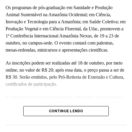
Os programas de pós-graduação em Sanidade e Produção
Animal Sustentável na Amazônia Ocidental; em Ciência,
Inovação e Tecnologia para a Amazônia; em Saúde Coletiva; em
Produção Vegetal e em Ciência Florestal, da Ufac, promovem a
1ª Conferência Internacional Amazônia Nexus, de 19 a 23 de
outubro, no campus-sede. O evento contará com palestras,
mesas-redondas, minicursos e apresentações científicas.
As inscrições podem ser realizadas até 18 de outubro, por meio
online, no valor de R$ 20; após essa data, o preço passa a ser de
R$ 30. Serão emitidos, pelo Pró-Reitoria de Extensão e Cultura,
certificados de participação.
A conferência reunirá pesquisadores, estudantes, profissionais e
representantes de instituições nacionais e internacionais para
troca de conhecimentos e discussão dos principais desafios
CONTINUE LENDO
relacionados ao desenvolvimento sustentável da Amazônia,
abordando temas como biodiversidade, saúde, mudanças