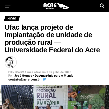
ACRE
Ufac lança projeto de
implantação de unidade de
produção rural —
Universidade Federal do Acre
PUBLICADO
1 mês atrás
em
3 de julho de 2026
Por:
José Gomes - Da Amazônia para o Mundo!
contato@acre.com.br