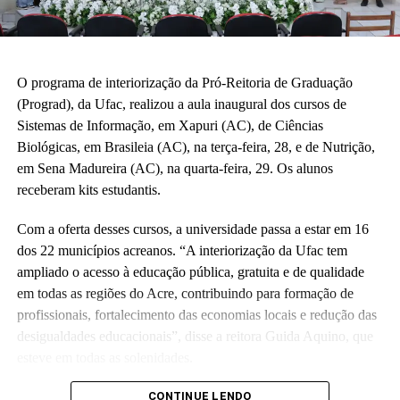
O programa de interiorização da Pró-Reitoria de Graduação
(Prograd), da Ufac, realizou a aula inaugural dos cursos de
Sistemas de Informação, em Xapuri (AC), de Ciências
Biológicas, em Brasileia (AC), na terça-feira, 28, e de Nutrição,
em Sena Madureira (AC), na quarta-feira, 29. Os alunos
receberam kits estudantis.
Com a oferta desses cursos, a universidade passa a estar em 16
dos 22 municípios acreanos. “A interiorização da Ufac tem
ampliado o acesso à educação pública, gratuita e de qualidade
em todas as regiões do Acre, contribuindo para formação de
profissionais, fortalecimento das economias locais e redução das
desigualdades educacionais”, disse a reitora Guida Aquino, que
esteve em todas as solenidades.
Em Xapuri e Brasileia, também participaram dos eventos a pró-
CONTINUE LENDO