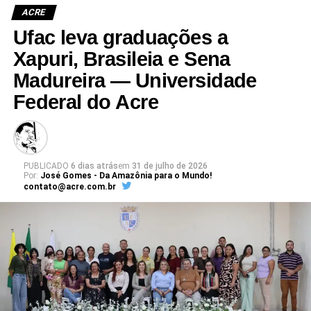
climáticas, biotecnologia, inovação e conservação dos recursos
ACRE
naturais.
Ufac leva graduações a
Para se inscrever e consultar a programação,
acesse o site do
Xapuri, Brasileia e Sena
evento
.
Madureira — Universidade
Federal do Acre
Leia Mais: UFAC
PUBLICADO
6 dias atrás
em
31 de julho de 2026
Por:
José Gomes - Da Amazônia para o Mundo!
contato@acre.com.br