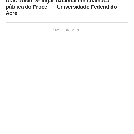
Ufac obtém 3º lugar nacional em chamada
pública do Procel — Universidade Federal do
Acre
ADVERTISEMENT