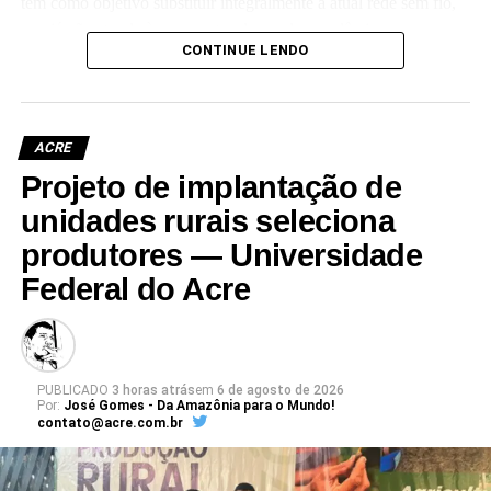
tem como objetivo substituir integralmente a atual rede sem fio,
que já não atende às crescentes demandas acadêmicas e
CONTINUE LENDO
administrativas da universidade.
ACRE
Projeto de implantação de
Leia Mais: UFAC
unidades rurais seleciona
produtores — Universidade
Federal do Acre
PUBLICADO
3 horas atrás
em
6 de agosto de 2026
Por:
José Gomes - Da Amazônia para o Mundo!
contato@acre.com.br