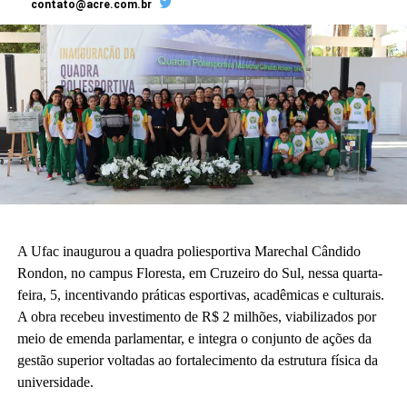
contato@acre.com.br
comunidades envolvidas.
No final do projeto, estudantes, produtores e técnicos farão
visitas de campo para observação das tecnologias construídas.
No
9º Interpet Ufac-2026
, ocorrido em 16 e 17 de julho, no
campus-sede, reunindo Programas de Educação Tutorial (PETs)
da Ufac, a coordenadora do projeto, professora Marilene Santos,
apresentou-o na palestra de abertura do evento.
“Foi uma oportunidade para dar transparência ao uso do recurso
público e, mais ainda, de evidenciar os parceiros do projeto
A Ufac inaugurou a quadra poliesportiva Marechal Cândido
[Secretarias de Agricultura Municipais e o Incra], a pluralidade e
Rondon, no campus Floresta, em Cruzeiro do Sul, nessa quarta-
o protagonismo feminino presentes, os planejamentos
feira, 5, incentivando práticas esportivas, acadêmicas e culturais.
participativos adotados, a logística desafiadora e a participação e
A obra recebeu investimento de R$ 2 milhões, viabilizados por
alunos de graduação e pós-graduação”, disse Marilene.
meio de emenda parlamentar, e integra o conjunto de ações da
Idealização do projeto
gestão superior voltadas ao fortalecimento da estrutura física da
universidade.
O projeto foi idealizado e escrito por uma equipe