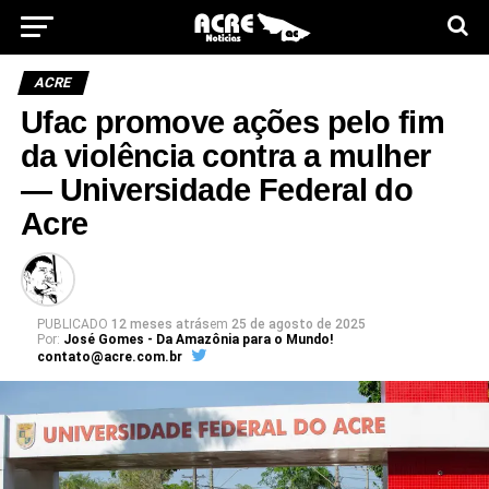
ACRE
Ufac promove ações pelo fim
da violência contra a mulher
— Universidade Federal do
Acre
PUBLICADO
12 meses atrás
em
25 de agosto de 2025
Por:
José Gomes - Da Amazônia para o Mundo!
contato@acre.com.br