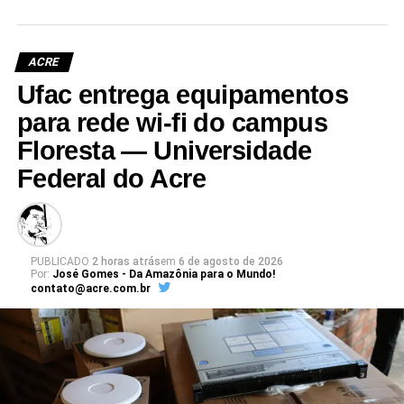
ACRE
Ufac entrega equipamentos
para rede wi-fi do campus
Floresta — Universidade
Federal do Acre
PUBLICADO
2 horas atrás
em
6 de agosto de 2026
Por:
José Gomes - Da Amazônia para o Mundo!
contato@acre.com.br