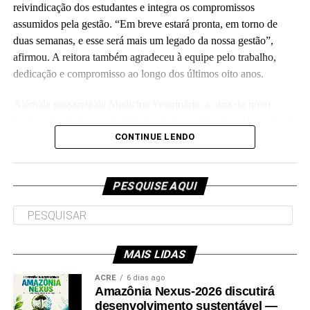
reivindicação dos estudantes e integra os compromissos
assumidos pela gestão. “Em breve estará pronta, em torno de
duas semanas, e esse será mais um legado da nossa gestão”,
Leia Mais: UFAC
afirmou. A reitora também agradeceu à equipe pelo trabalho,
dedicação e compromisso ao longo dos últimos oito anos.
Além da passarela de Medicina Veterinária, a obra do novo
Colégio de Aplicação da Ufac também está em fase de conclusão
e deve ser entregue em breve.
CONTINUE LENDO
Participaram da visita pró-reitores e membros da administração
superior da Ufac.
PESQUISE AQUI
MAIS LIDAS
Leia Mais: UFAC
ACRE
6 dias ago
Amazônia Nexus-2026 discutirá
desenvolvimento sustentável —