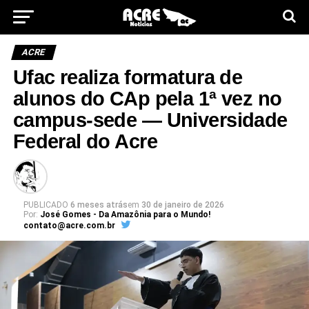
ACRE
Ufac realiza formatura de
alunos do CAp pela 1ª vez no
campus-sede — Universidade
Federal do Acre
PUBLICADO
6 meses atrás
em
30 de janeiro de 2026
Por:
José Gomes - Da Amazônia para o Mundo!
contato@acre.com.br