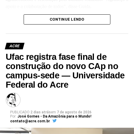
apoio e a colaboração de todos”, disse Guida.
(Camila Barbosa, estagiária Ascom/Ufac)
CONTINUE LENDO
ACRE
Ufac registra fase final de
Leia Mais: UFAC
construção do novo CAp no
campus-sede — Universidade
Federal do Acre
PUBLICADO
2 dias atrás
em
7 de agosto de 2026
Por:
José Gomes - Da Amazônia para o Mundo!
contato@acre.com.br