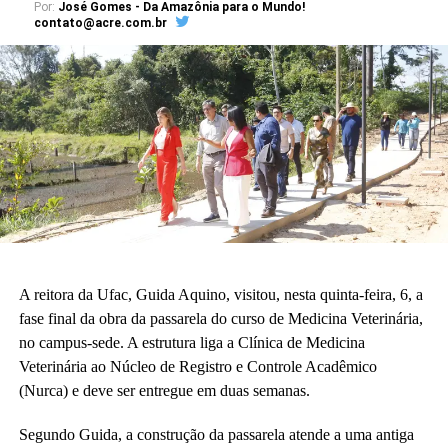
Por:
José Gomes - Da Amazônia para o Mundo!
nós o sonho já está acontecendo. Quando enxergamos que a
contato@acre.com.br
construção existe, é uma construção adequada à nossa realidade
da educação básica.”
A vice-diretora do CAp, Alessandra Perez Lima, destacou a
relevância do novo espaço para a rotina pedagógica e acadêmica.
“Muito em breve vamos deixar de ser nômades e teremos o
nosso lugar. Eu olho para cada espaço aqui e já vejo essas
crianças correndo e sendo felizes.”
Também participaram da cerimônia o pró-reitor de Planejamento,
Alexandre Rid; o pró-reitor de Administração, Marcelo Cruz; o
prefeito do campus, Artesson Cruz; além de professores, técnico-
A reitora da Ufac, Guida Aquino, visitou, nesta quinta-feira, 6, a
administrativos, estudantes e representantes da construtora
fase final da obra da passarela do curso de Medicina Veterinária,
responsável pela obra.
no campus-sede. A estrutura liga a Clínica de Medicina
Veterinária ao Núcleo de Registro e Controle Acadêmico
(Fhagner Soares, estagiário Ascom/Ufac)
(Nurca) e deve ser entregue em duas semanas.
Segundo Guida, a construção da passarela atende a uma antiga