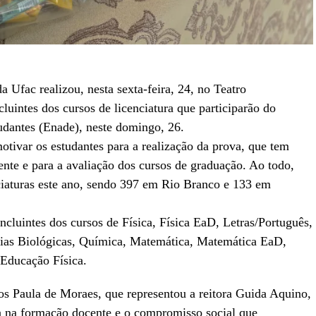
 Ufac realizou, nesta sexta-feira, 24, no Teatro
cluintes dos cursos de licenciatura que participarão do
antes (Enade), neste domingo, 26.
otivar os estudantes para a realização da prova, que tem
nte e para a avaliação dos cursos de graduação. Ao todo,
ciaturas este ano, sendo 397 em Rio Branco e 133 em
cluintes dos cursos de Física, Física EaD, Letras/Português,
ncias Biológicas, Química, Matemática, Matemática EaD,
 Educação Física.
los Paula de Moraes, que representou a reitora Guida Aquino,
ca na formação docente e o compromisso social que