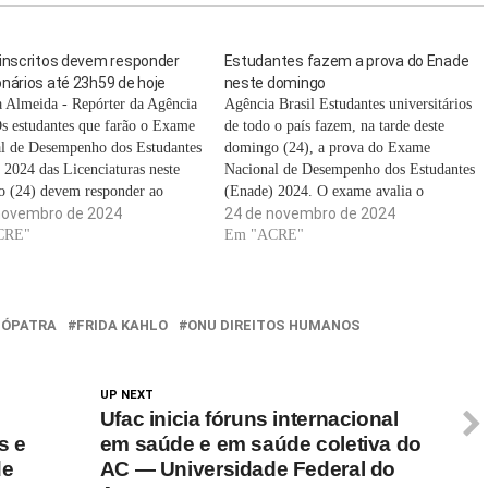
 inscritos devem responder
Estudantes fazem a prova do Enade
nários até 23h59 de hoje
neste domingo
a Almeida - Repórter da Agência
Agência Brasil Estudantes universitários
Os estudantes que farão o Exame
de todo o país fazem, na tarde deste
l de Desempenho dos Estudantes
domingo (24), a prova do Exame
 2024 das Licenciaturas neste
Nacional de Desempenho dos Estudantes
 (24) devem responder ao
(Enade) 2024. O exame avalia o
nário do Estudante até as 23h59
novembro de 2024
rendimento dos concluintes dos cursos
24 de novembro de 2024
 de Brasília) deste sábado (23).
CRE"
de graduação. As provas tiveram início
Em "ACRE"
teórica será aplicada pelo
às 13h30 e encerram às 18h. No caso
to Nacional de Estudos…
dos estudantes…
EÓPATRA
FRIDA KAHLO
ONU DIREITOS HUMANOS
UP NEXT
Ufac inicia fóruns internacional
s e
em saúde e em saúde coletiva do
de
AC — Universidade Federal do