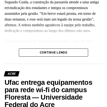
Segundo Guida, a construção da passarela atende a uma antiga
reivindicação dos estudantes e integra os compromissos
assumidos pela gestão. “Em breve estará pronta, em torno de
duas semanas, e esse será mais um legado da nossa gestão”,
afirmou. A reitora também agradeceu à equipe pelo trabalho,
dedicação e compromisso ao longo dos últimos oito anos.
Além da passarela de Medicina Veterinária, a obra do novo
Colégio de Aplicação da Ufac também está em fase de conclusão
e deve ser entregue em breve.
CONTINUE LENDO
Participaram da visita pró-reitores e membros da administração
superior da Ufac.
ACRE
Ufac entrega equipamentos
para rede wi-fi do campus
Floresta — Universidade
Leia Mais: UFAC
Federal do Acre