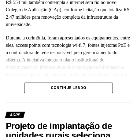
R$ 553 mil também contempla a internet sem fio no novo
Colégio de Aplicação (CAp), conforme licitação que totaliza R$
2,47 milhões para renovação completa da infraestrutura da
universidade.
Durante a cerimônia, foram apresentados os equipamentos, entre
eles, access points com tecnologia wi-fi 7, fontes injetoras PoE e
a controladora de rede responsável pelo gerenciamento do
sistema. A iniciativa integra o plano institucional de
modernização da infraestrutura de tecnologia da informação e
tem como objetivo substituir integralmente a atual rede sem fio,
que já não atende às crescentes demandas acadêmicas e
CONTINUE LENDO
administrativas da universidade.
ACRE
Projeto de implantação de
Leia Mais: UFAC
unidades rurais seleciona