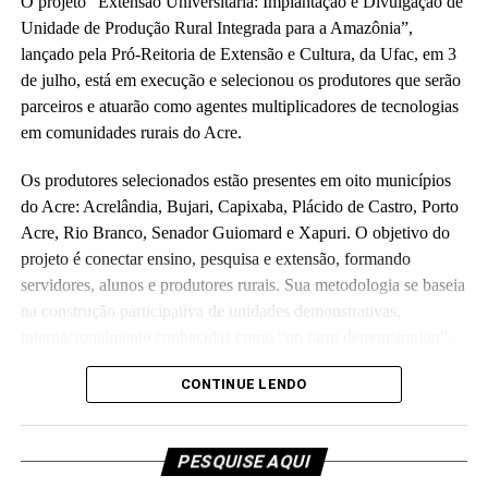
O projeto “Extensão Universitária: Implantação e Divulgação de
Unidade de Produção Rural Integrada para a Amazônia”,
lançado pela Pró-Reitoria de Extensão e Cultura, da Ufac, em 3
de julho, está em execução e selecionou os produtores que serão
parceiros e atuarão como agentes multiplicadores de tecnologias
em comunidades rurais do Acre.
Os produtores selecionados estão presentes em oito municípios
do Acre: Acrelândia, Bujari, Capixaba, Plácido de Castro, Porto
Acre, Rio Branco, Senador Guiomard e Xapuri. O objetivo do
projeto é conectar ensino, pesquisa e extensão, formando
servidores, alunos e produtores rurais. Sua metodologia se baseia
na construção participativa de unidades demonstrativas,
internacionalmente conhecidas como “on farm demonstration”.
Orçado em R$ 5,7 milhões e executado em parceria com a
CONTINUE LENDO
Fundação de Apoio e Desenvolvimento ao Ensino, Pesquisa e
Extensão Universitária no Acre, o projeto investirá parte do
PESQUISE AQUI
recurso para melhorias de laboratórios e unidades de ensino da