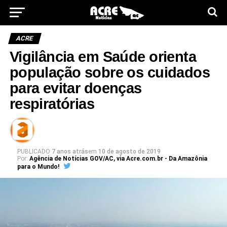
ACRE
Vigilância em Saúde orienta
população sobre os cuidados
para evitar doenças
respiratórias
PUBLICADO
7 anos atrás
em
10 de agosto de 2019
Por:
Agência de Notícias GOV/AC, via Acre.com.br - Da Amazônia
para o Mundo!