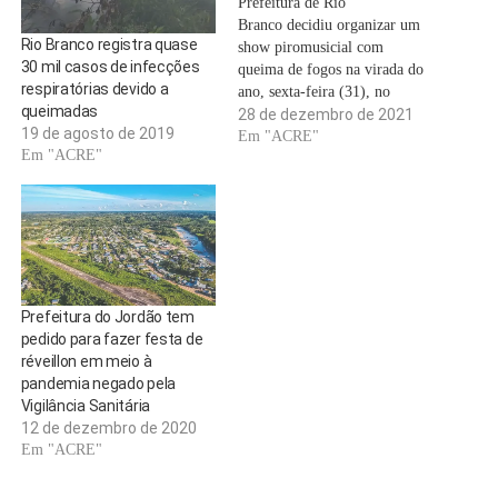
Prefeitura de Rio
Branco decidiu organizar um
Rio Branco registra quase
show piromusicial com
30 mil casos de infecções
queima de fogos na virada do
respiratórias devido a
ano, sexta-feira (31), no
queimadas
Centro da capital acreana. O
28 de dezembro de 2021
19 de agosto de 2019
evento será aberto ao público e
Em "ACRE"
Em "ACRE"
também transmitido pelas
redes sociais da prefeitura. A
gestão solicitou o apoio da
Polícia Militar para garantir a
segurança. A…
Prefeitura do Jordão tem
pedido para fazer festa de
réveillon em meio à
pandemia negado pela
Vigilância Sanitária
12 de dezembro de 2020
Em "ACRE"