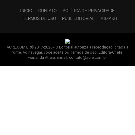
INICIO
CONTATO
POLÍTICA DE PRIVACIDADE
TERMOS DE USO
PUBLIEDITORIAL
MIDIAKIT
ACRE.COM.BR©2017-2026 - O Editorial autoriza a reprodução, citada a
fonte. Ao navegar, você aceita os Termos de Uso. Editora-Chefe:
Fernanda Alfaia. E-mail: contato@acre.com.br