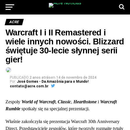
ACRE
Warcraft I i II Remastered i
wiele innych nowości. Blizzard
świętuje 30-lecie słynnej serii
gier!
PUBLICADO
2 anos atrás
em
14 de novembro de 2024
Por:
José Gomes - Da Amazônia para o Mundo!
contato@acre.com.br
Zespoły
World of Warcraft
,
Classic
,
Hearthstone
i
Warcraft
Rumble
spotkały się na specjalnej prezentacji.
Właśnie zakończyła się prezentacja Warcraft 30th Anniversary
Direct. Przedstawiciele zespołów, które tworzyły rozmaite tytuły