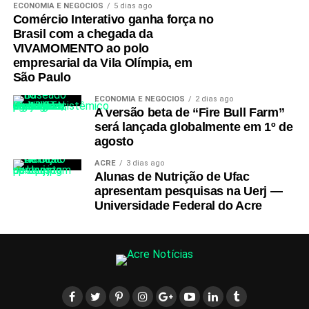
ECONOMIA E NEGÓCIOS
5 dias ago
Comércio Interativo ganha força no
Brasil com a chegada da
VIVAMOMENTO ao polo
empresarial da Vila Olímpia, em
São Paulo
ECONOMIA E NEGÓCIOS
2 dias ago
A versão beta de “Fire Bull Farm”
será lançada globalmente em 1º de
agosto
ACRE
3 dias ago
Alunas de Nutrição de Ufac
apresentam pesquisas na Uerj —
Universidade Federal do Acre