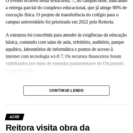
O evento ocorreu nesta sexta-feira, 7, no campus-sede, marcando
a entrega parcial do complexo educacional, que já atinge 90% de
execução física. O projeto de transferência do colégio para o
campus universitário foi priorizado em 2022 pela Reitoria.
A estrutura foi concebida para atender às exigências da educação
básica, contando com salas de aula, refeitório, auditório, parque
aquático, laboratórios de informática e pontos de acesso à
internet com tecnologia wi-fi 7. Os recursos financeiros foram
viabilizados por meio de emendas parlamentares do Orçamento
Geral da União.
“Essa obra representa mais do que tijolos e concreto; é a
realização de um compromisso com a qualidade da educação
CONTINUE LENDO
básica e com o futuro das nossas crianças no Acre”, disse a
reitora Guida Aquino. Ela informou que o antigo prédio do
colégio, localizado no centro da capital e tombado como
ACRE
patrimônio histórico da instituição, passará por revitalização para
Reitora visita obra da
abrigar o Palácio da Cultura da Ufac.