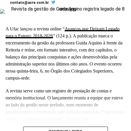
contato@acre.com.br
A Ufac lançou a revista online “
Avanços que Deixam Legado
para o Futuro: 2018-2026
” (124 p.). A publicação marca o
encerramento da gestão da professora Guida Aquino à frente da
Reitoria e reúne, em formato interativo, com dez capítulos, o
balanço das principais conquistas e ações desenvolvidas pela
administração superior nos últimos oito anos. O evento ocorreu
nessa quinta-feira, 6, no Órgão dos Colegiados Superiores,
campus-sede.
A revista serve como um registro de prestação de contas e
memória institucional. O lançamento reuniu a equipe que esteve
ao lado da gestão nesse período, num momento de
agradecimento e celebração pelo trabalho realizado. “Agradeço o
apoio e a colaboração de todos”, disse Guida.