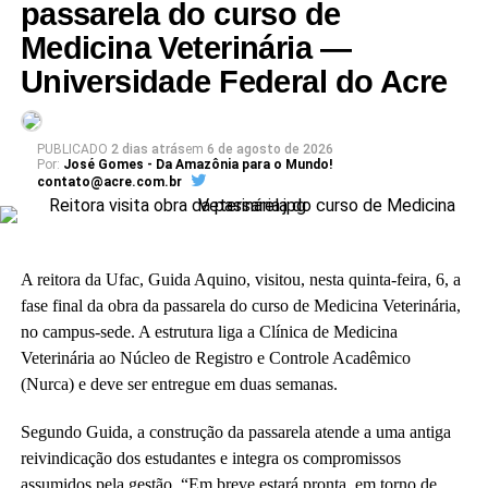
passarela do curso de
A vice-reitora eleita, Almecina Balbino, reafirmou a continuidade
Medicina Veterinária —
dos projetos de expansão da infraestrutura da instituição. “Eu
Universidade Federal do Acre
estarei sempre à disposição, de portas abertas, para seguir os
mesmos passos que a professora Guida deixou.”
O diretor do CAp, Ceilton França, enfatizou a adequação do
PUBLICADO
2 dias atrás
em
6 de agosto de 2026
Por:
José Gomes - Da Amazônia para o Mundo!
projeto arquitetônico às necessidades da educação básica. “Para
contato@acre.com.br
nós o sonho já está acontecendo. Quando enxergamos que a
construção existe, é uma construção adequada à nossa realidade
da educação básica.”
A reitora da Ufac, Guida Aquino, visitou, nesta quinta-feira, 6, a
A vice-diretora do CAp, Alessandra Perez Lima, destacou a
fase final da obra da passarela do curso de Medicina Veterinária,
relevância do novo espaço para a rotina pedagógica e acadêmica.
no campus-sede. A estrutura liga a Clínica de Medicina
“Muito em breve vamos deixar de ser nômades e teremos o
Veterinária ao Núcleo de Registro e Controle Acadêmico
nosso lugar. Eu olho para cada espaço aqui e já vejo essas
(Nurca) e deve ser entregue em duas semanas.
crianças correndo e sendo felizes.”
Segundo Guida, a construção da passarela atende a uma antiga
Também participaram da cerimônia o pró-reitor de Planejamento,
reivindicação dos estudantes e integra os compromissos
Alexandre Rid; o pró-reitor de Administração, Marcelo Cruz; o
assumidos pela gestão. “Em breve estará pronta, em torno de