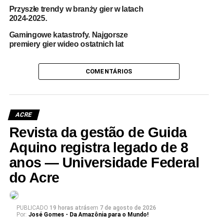
Przyszłe trendy w branży gier w latach
2024-2025.
Gamingowe katastrofy. Najgorsze
premiery gier wideo ostatnich lat
COMENTÁRIOS
ACRE
Revista da gestão de Guida
Aquino registra legado de 8
anos — Universidade Federal
do Acre
PUBLICADO
19 horas atrás
em
7 de agosto de 2026
Por:
José Gomes - Da Amazônia para o Mundo!