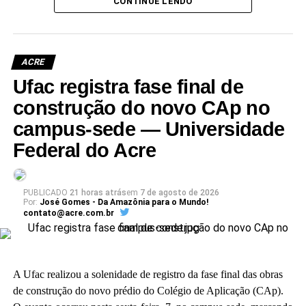
(Camila Barbosa, estagiária Ascom/Ufac)
CONTINUE LENDO
ACRE
Ufac registra fase final de
Leia Mais: UFAC
construção do novo CAp no
campus-sede — Universidade
Federal do Acre
PUBLICADO
21 horas atrás
em
7 de agosto de 2026
Por:
José Gomes - Da Amazônia para o Mundo!
contato@acre.com.br
A Ufac realizou a solenidade de registro da fase final das obras
de construção do novo prédio do Colégio de Aplicação (CAp).