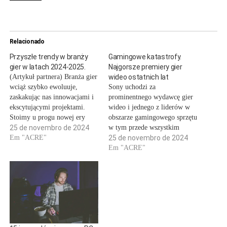
Relacionado
Przyszłe trendy w branży
Gamingowe katastrofy.
gier w latach 2024-2025.
Najgorsze premiery gier
(Artykuł partnera) Branża gier
wideo ostatnich lat
wciąż szybko ewoluuje,
Sony uchodzi za
zaskakując nas innowacjami i
prominentnego wydawcę gier
ekscytującymi projektami.
wideo i jednego z liderów w
Stoimy u progu nowej ery
obszarze gamingowego sprzętu
cyfrowej rozrywki, w której
25 de novembro de 2024
w tym przede wszystkim
granice między
Em "ACRE"
konsol do grania. Wydaje się,
25 de novembro de 2024
rzeczywistością a światem
że tak prosperujący gigant
Em "ACRE"
wirtualnym coraz bardziej się
posiada gigantyczne zaplecze
zacierają. Lata 2024-2025
finansowe i personalne, iż
zapowiadają się szczególnie
zaliczenie w tym przypadku
pracowicie dla graczy na
wpadki ma marginalną szansę
wszystkich platformach - od
zaistnienia. Przykład gry
urządzeń mobilnych po
Concord pokazuje, że
wysokowydajne komputery
jednak…