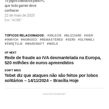
15 jogos clássicos para PC
PC…
que todo gamer deve
conhecer
22 de maio de 2025
Em "ACRE"
TÓPICOS RELACIONADOS:
30LECIE
BLIZZARD
GIER
INNYCH
NOWOŚCI
REMASTERED
SERII
SŁYNNEJ
ŚWIĘTUJE
WARCRAFT
WIELE
UP NEXT
Rede de fraude ao IVA desmantelada na Europa,
520 milhões de euros apreendidos
DON'T MISS
Tebet diz que ataques não são feitos por lobos
solitários – 14/11/2024 – Brasília Hoje
ADVERTISEMENT