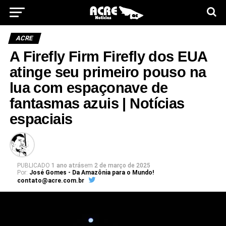
ACRE
A Firefly Firm Firefly dos EUA
atinge seu primeiro pouso na
lua com espaçonave de
fantasmas azuis | Notícias
espaciais
PUBLICADO
1 ano atrás
em
2 de março de 2025
Por:
José Gomes - Da Amazônia para o Mundo!
contato@acre.com.br