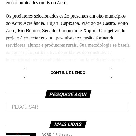
em comunidades rurais do Acre.
Os produtores selecionados estão presentes em oito municípios
do Acre: Acrelândia, Bujari, Capixaba, Plácido de Castro, Porto
Acre, Rio Branco, Senador Guiomard e Xapuri. O objetivo do
projeto é conectar ensino, pesquisa e extensão, formando
servidores, alunos e produtores rurais. Sua metodologia se baseia
na construção participativa de unidades demonstrativas,
internacionalmente conhecidas como “on farm demonstration”.
Orçado em R$ 5,7 milhões e executado em parceria com a
CONTINUE LENDO
Fundação de Apoio e Desenvolvimento ao Ensino, Pesquisa e
Extensão Universitária no Acre, o projeto investirá parte do
PESQUISE AQUI
recurso para melhorias de laboratórios e unidades de ensino da
universidade, como o Ufac Leite e o Horto das Plantas
Alimentícias Não Convencionais, os quais atendem as
comunidades interna e externa.
MAIS LIDAS
Outra parte do recurso será aplicada em propriedades rurais,
ACRE
7 dias ago