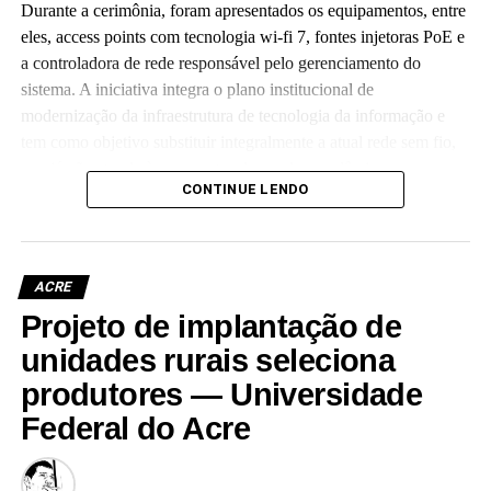
Durante a cerimônia, foram apresentados os equipamentos, entre
eles, access points com tecnologia wi-fi 7, fontes injetoras PoE e
a controladora de rede responsável pelo gerenciamento do
sistema. A iniciativa integra o plano institucional de
modernização da infraestrutura de tecnologia da informação e
tem como objetivo substituir integralmente a atual rede sem fio,
que já não atende às crescentes demandas acadêmicas e
CONTINUE LENDO
administrativas da universidade.
ACRE
Projeto de implantação de
Leia Mais: UFAC
unidades rurais seleciona
produtores — Universidade
Federal do Acre