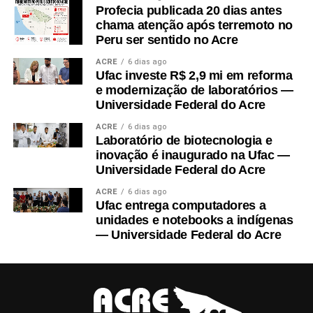
fomentando unidades de referência em produção, com técnicas
Profecia publicada 20 dias antes
sustentáveis, como integração entre produção animal e produção
chama atenção após terremoto no
vegetal, recuperação de solos degradados, manejo integrado de
Peru ser sentido no Acre
pragas e doenças, agregação de valor, manejo do uso da água e
ACRE
6 dias ago
adoção de rotação e consórcio de plantas. O projeto também
Ufac investe R$ 2,9 mi em reforma
custeará contratação de técnicos extensionistas para trabalho nas
e modernização de laboratórios —
comunidades envolvidas.
Universidade Federal do Acre
ACRE
6 dias ago
No final do projeto, estudantes, produtores e técnicos farão
Laboratório de biotecnologia e
visitas de campo para observação das tecnologias construídas.
inovação é inaugurado na Ufac —
No
9º Interpet Ufac-2026
, ocorrido em 16 e 17 de julho, no
Universidade Federal do Acre
campus-sede, reunindo Programas de Educação Tutorial (PETs)
ACRE
6 dias ago
da Ufac, a coordenadora do projeto, professora Marilene Santos,
Ufac entrega computadores a
apresentou-o na palestra de abertura do evento.
unidades e notebooks a indígenas
— Universidade Federal do Acre
“Foi uma oportunidade para dar transparência ao uso do recurso
público e, mais ainda, de evidenciar os parceiros do projeto
[Secretarias de Agricultura Municipais e o Incra], a pluralidade e
o protagonismo feminino presentes, os planejamentos