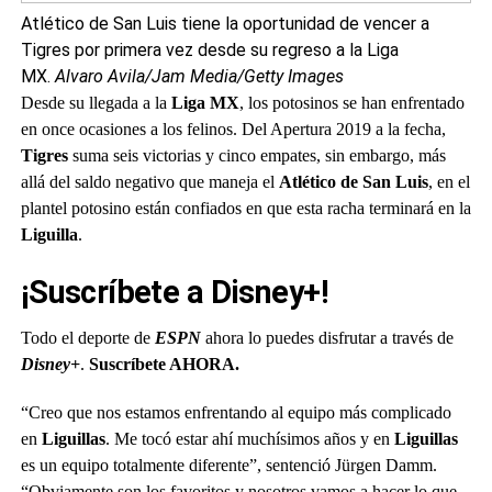
Atlético de San Luis tiene la oportunidad de vencer a
Tigres por primera vez desde su regreso a la Liga
MX.
Alvaro Avila/Jam Media/Getty Images
Desde su llegada a la
Liga MX
, los potosinos se han enfrentado
en once ocasiones a los felinos. Del Apertura 2019 a la fecha,
Tigres
suma seis victorias y cinco empates, sin embargo, más
allá del saldo negativo que maneja el
Atlético de San Luis
, en el
plantel potosino están confiados en que esta racha terminará en la
Liguilla
.
¡Suscríbete a Disney+!
Todo el deporte de
ESPN
ahora lo puedes disfrutar a través de
Disney+
.
Suscríbete AHORA.
“Creo que nos estamos enfrentando al equipo más complicado
en
Liguillas
. Me tocó estar ahí muchísimos años y en
Liguillas
es un equipo totalmente diferente”, sentenció Jürgen Damm.
“Obviamente son los favoritos y nosotros vamos a hacer lo que