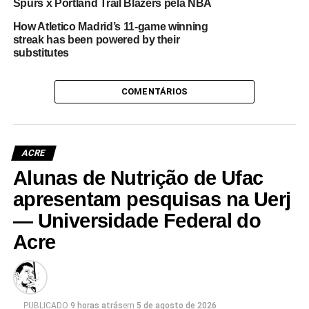
Spurs x Portland Trail Blazers pela NBA
How Atletico Madrid’s 11-game winning
streak has been powered by their
substitutes
COMENTÁRIOS
ACRE
Alunas de Nutrição de Ufac
apresentam pesquisas na Uerj
— Universidade Federal do
Acre
PUBLICADO
9 horas atrás
em
5 de agosto de 2026