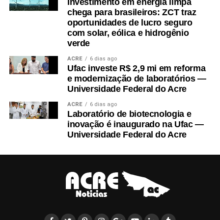
Investimento em energia limpa
representando a Seme, Adriana Moura.
chega para brasileiros: ZCT traz
oportunidades de lucro seguro
com solar, eólica e hidrogênio
verde
ACRE
6 dias ago
Ufac investe R$ 2,9 mi em reforma
e modernização de laboratórios —
Universidade Federal do Acre
ACRE
6 dias ago
Laboratório de biotecnologia e
inovação é inaugurado na Ufac —
Em Sena Madureira, também participaram a coordenadora do
Universidade Federal do Acre
curso de Nutrição, Danila Torres de Araújo Frade Nogueira; a
representante do CA Josué de Castro, Érica de Paiva; o
representante da atlética Devoradora, Abraão Fernande Taveira;
o prefeito Gerlen Diniz (PP); e a secretária adjunta de Educação
Municipal, Alciléia Maia.