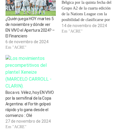
Bélgica por la quinta fecha del
Grupo A2 de la cuarta edición
de la Nations League con la
¿Quién juega HOY martes 5
posibilidad de clasificarse por
de noviembre y dónde ver
anticipado a los cuartos de
14 de novembro de 2024
EN VIVO el Apertura 2024? –
final del torneo continental.
Em "ACRE"
El Financiero
El rumano Radu Petrescu fue
6 de novembro de 2024
designado por la UEFA para
Em "ACRE"
dirigir el partido…
Boca vs. Vélez, hoy EN VIVO
por la semifinal de la Copa
Argentina: el Fortín golpeó
rápido y lo gana desde el
comienzo :: Olé
27 de novembro de 2024
Em "ACRE"