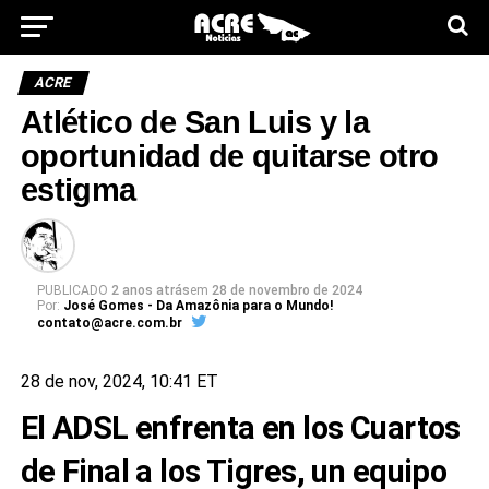
ACRE
Atlético de San Luis y la
oportunidad de quitarse otro
estigma
PUBLICADO
2 anos atrás
em
28 de novembro de 2024
Por:
José Gomes - Da Amazônia para o Mundo!
contato@acre.com.br
28 de nov, 2024, 10:41 ET
El ADSL enfrenta en los Cuartos
de Final a los Tigres, un equipo