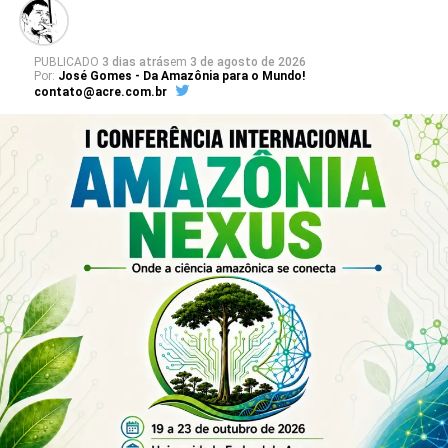
Desenvolvimento Econômico e Políticas Públicas, coordenado
pelo professor Elyson Ferreira de Souza.
PUBLICADO
3 dias atrás
em
3 de agosto de 2026
Por:
José Gomes - Da Amazônia para o Mundo!
Confira os resumos dos trabalhos
contato@acre.com.br
Leia Mais: UFAC