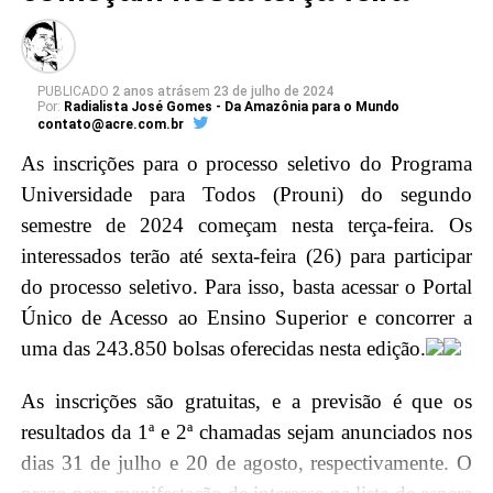
diálogo com magistradas e magistrados acreanos,
promovendo a troca de experiências e
conhecimentos, e fortalecendo os laços entre a mais
alta Corte do país e a magistratura acreana.
PUBLICADO
2 anos atrás
em
23 de julho de 2024
Por:
Radialista José Gomes - Da Amazônia para o Mundo
contato@acre.com.br
Em seguida, o ministro Barroso será agraciado com a
As inscrições para o processo seletivo do Programa
maior honraria da Justiça do Acre, a insígnia da
Universidade para Todos (Prouni) do segundo
Ordem do Mérito Judiciário, durante a sessão solene
semestre de 2024 começam nesta terça-feira. Os
no Pleno, no Tribunal de Justiça do Acre (TJAC).
interessados terão até sexta-feira (26) para participar
Instituída pela Resolução nº. 283/2022, essa distinção
do processo seletivo. Para isso, basta acessar o Portal
é concedida por decisão unânime dos membros do
Único de Acesso ao Ensino Superior e concorrer a
Conselho da Ordem do Mérito Judiciário acreano em
uma das 243.850 bolsas oferecidas nesta edição.
diferentes graus, reconhecendo assim a excelência e
relevância do trabalho do ministro para o Judiciário
As inscrições são gratuitas, e a previsão é que os
brasileiro.
resultados da 1ª e 2ª chamadas sejam anunciados nos
dias 31 de julho e 20 de agosto, respectivamente. O
Agenda Ministro