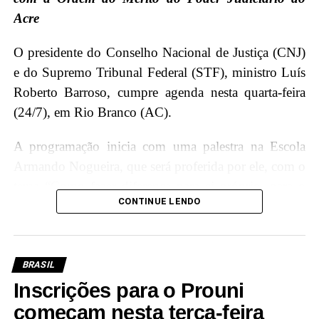
Acre
O presidente do Conselho Nacional de Justiça (CNJ)
e do Supremo Tribunal Federal (STF), ministro Luís
Roberto Barroso, cumpre agenda nesta quarta-feira
(24/7), em Rio Branco (AC).
A programação inicia com uma palestra na Escola
Armando Nogueira, que será proferida por ele, com o
tema “Como fazer diferença para si próprio, para o
CONTINUE LENDO
Brasil e para o mundo”, onde terá a oportunidade de
interagir e compartilhar conhecimentos com os
jovens estudantes, incentivando a importância da
educação e cidadania.
BRASIL
Inscrições para o Prouni
Além disso, Luís Roberto Barroso participará de um
começam nesta terça-feira