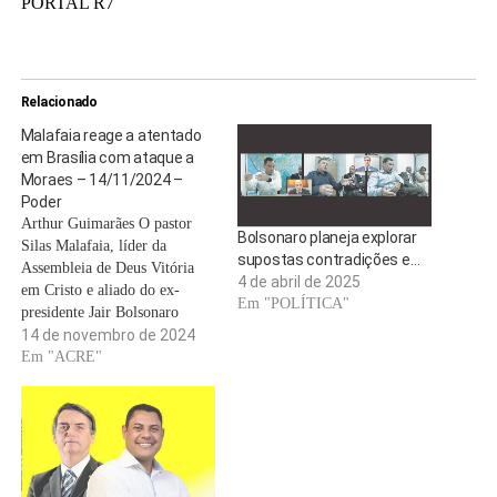
PORTAL R7
Relacionado
Malafaia reage a atentado
em Brasília com ataque a
Moraes – 14/11/2024 –
Poder
Arthur Guimarães O pastor
Bolsonaro planeja explorar
Silas Malafaia, líder da
supostas contradições e…
Assembleia de Deus Vitória
4 de abril de 2025
em Cristo e aliado do ex-
Em "POLÍTICA"
presidente Jair Bolsonaro
(PL), reagiu ao atentado em
14 de novembro de 2024
Brasília afirmando que o
Em "ACRE"
ministro Alexandre de Moraes,
do STF (Supremo Tribunal
Federal), acirrou os ânimos
com suas decisões sobre o 8 de
janeiro e…