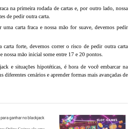
raca na primeira rodada de cartas e, por outro lado, nossa
es de pedir outra carta.
ver uma carta fraca e nossa mão for suave, devemos pedir
carta forte, devemos correr o risco de pedir outra carta
ue nossa mão inicial some entre 17 e 20 pontos.
ack e situações hipotéticas, é hora de você embarcar na
s diferentes cenários e aprender formas mais avançadas de
 para ganhar no blackjack