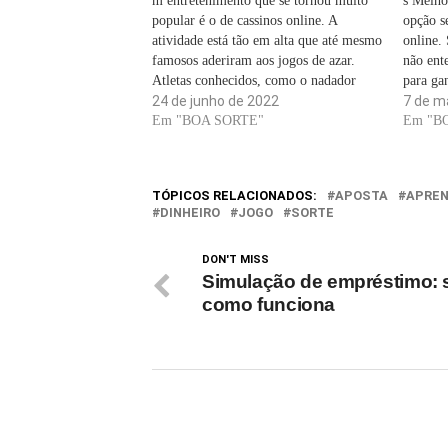
m entretenimento que se tornou muito
s Melho
popular é o de cassinos online. A
opção s
atividade está tão em alta que até mesmo
online.
famosos aderiram aos jogos de azar.
não ent
Atletas conhecidos, como o nadador
para gan
Michael Phelps ou o jogador de
24 de junho de 2022
compart
7 de m
basquete LeBron James, estão entre as
Em "BOA SORTE"
ajudar 
Em "B
celebridades que já revelaram gostar de
ganhar 
apostas…
TÓPICOS RELACIONADOS:
APOSTA
APRE
DINHEIRO
JOGO
SORTE
DON'T MISS
Simulação de empréstimo: 
como funciona