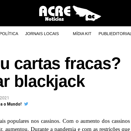
POLÍTICA
JORNAIS LOCAIS
MÍDIA KIT
PUBLIEDITORIA
u cartas fracas?
r blackjack
 2021
ra o Mundo!
ais populares nos cassinos. Com o aumento dos cassinos
ir, aumentou. Durante a pandemia e com as restrições que