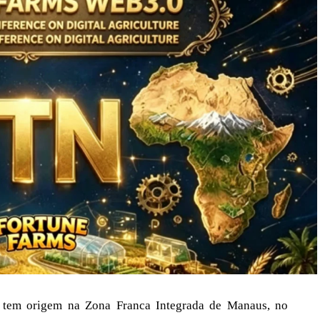
” tem origem na Zona Franca Integrada de Manaus, no