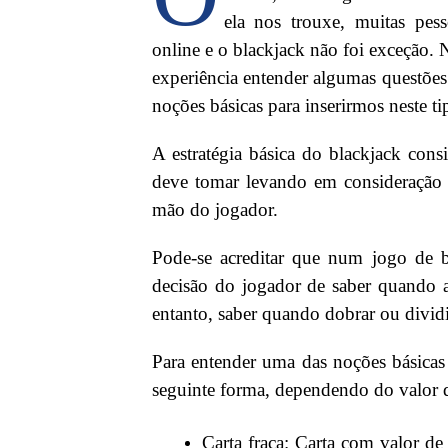
ela nos trouxe, muitas pess
online e o blackjack não foi exceção. N
experiência entender algumas questões 
noções básicas para inserirmos neste t
A estratégia básica do blackjack con
deve tomar levando em consideração a
mão do jogador.
Pode-se acreditar que num jogo de b
decisão do jogador de saber quando ac
entanto, saber quando dobrar ou divid
Para entender uma das noções básicas d
seguinte forma, dependendo do valor d
Carta fraca: Carta com valor de 