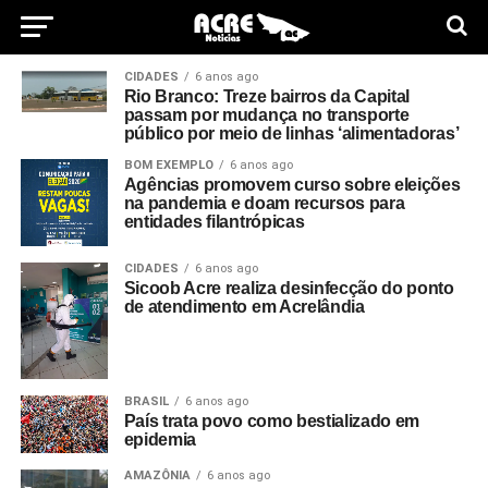
CIDADES
6 anos ago
Rio Branco: Treze bairros da Capital
passam por mudança no transporte
público por meio de linhas ‘alimentadoras’
BOM EXEMPLO
6 anos ago
Agências promovem curso sobre eleições
na pandemia e doam recursos para
entidades filantrópicas
CIDADES
6 anos ago
Sicoob Acre realiza desinfecção do ponto
de atendimento em Acrelândia
BRASIL
6 anos ago
País trata povo como bestializado em
epidemia
AMAZÔNIA
6 anos ago