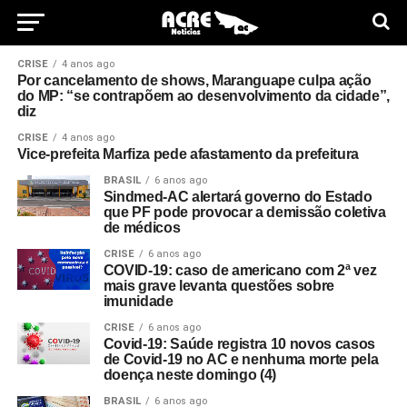
CRISE
4 anos ago
Por cancelamento de shows, Maranguape culpa ação
do MP: “se contrapõem ao desenvolvimento da cidade”,
diz
CRISE
4 anos ago
Vice-prefeita Marfiza pede afastamento da prefeitura
BRASIL
6 anos ago
Sindmed-AC alertará governo do Estado
que PF pode provocar a demissão coletiva
de médicos
CRISE
6 anos ago
COVID-19: caso de americano com 2ª vez
mais grave levanta questões sobre
imunidade
CRISE
6 anos ago
Covid-19: Saúde registra 10 novos casos
de Covid-19 no AC e nenhuma morte pela
doença neste domingo (4)
BRASIL
6 anos ago