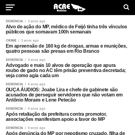
DENÚNCIA
3 anos ago
Alvo de ação do MP, médico de Feijó tinha três vínculos
públicos que somavam 100h semanais
CRIME
3 anos ago
Em apreensão de 160 kg de drogas, armas e munições,
quatro pessoas são presas em Rio Branco
DENÚNCIA
3 anos ago
Advogado e mais 10 alvos de operação que apura
roubo de gado no AC têm prisão preventiva decretada;
veja como agia cada um
DENÚNCIA
4 anos ago
OUÇA ÁUDIOS: Joabe Lira e chefe de gabinete são
acusados de perseguir servidores que não votam em
Antônio Moraes e Lene Petecão
DENÚNCIA
4 anos ago
Após retaliação da prefeitura contra promotor,
associações manifestam apoio a favor do MP
DENÚNCIA
4 anos ago
Após denúncia do MP por nepotismo cruzado, filha de