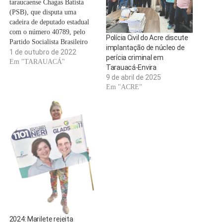
taraucaense Chagas Batista
(PSB), que disputa uma
cadeira de deputado estadual
com o número 40789, pelo
Polícia Civil do Acre discute
Partido Socialista Brasileiro
implantação de núcleo de
(PSB), visitou vários
1 de outubro de 2022
perícia criminal em
municípios e também a zona
Em "TARAUACÁ"
Tarauacá-Envira
rural, para apresentar suas
9 de abril de 2025
propostas. Chagas Batista, que
Em "ACRE"
foi candidato a prefeito em
2020, recebeu 4.480 mil votos
em Tarauacá. Muitos desses
votos…
2024: Marilete rejeita