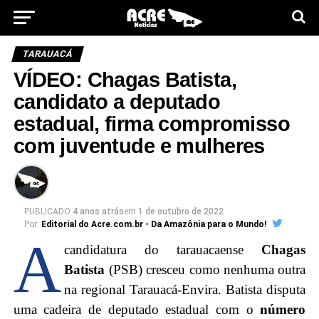
TARAUACÁ
VÍDEO: Chagas Batista,
candidato a deputado
estadual, firma compromisso
com juventude e mulheres
PUBLICADO
4 anos atrás
em
1 de outubro de 2022
Por:
Editorial do Acre.com.br - Da Amazônia para o Mundo!
A
candidatura do tarauacaense
Chagas
Batista
(PSB) cresceu como nenhuma outra
na regional Tarauacá-Envira. Batista disputa
uma cadeira de deputado estadual com o
número