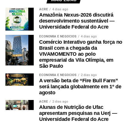
pedido de licença ter sido feito em outubro de 2022, a
Autarquia tinha solicitado documentos extras e ajustes
ACRE
4 dias ago
Amazônia Nexus-2026 discutirá
ao Município. Nonato Maia observou que: “(…) o
desenvolvimento sustentável —
processo administrativo encontra-se em fase de ajustes,
Universidade Federal do Acre
aguardando a apresentação, pelo Município, de medidas
ECONOMIA E NEGÓCIOS
4 dias ago
mitigatórias essenciais para evitar a contaminação do
Comércio Interativo ganha força no
lençol freático por necrochorume, como: instalação de
Brasil com a chegada da
VIVAMOMENTO ao polo
poços de monitoramento para análise da qualidade da
empresarial da Vila Olímpia, em
água subterrânea. Apresentação de medidas de controle
São Paulo
e mitigação de impactos ambientais”.
ECONOMIA E NEGÓCIOS
2 dias ago
A versão beta de “Fire Bull Farm”
Além disso, o relator considerou o princípio da
será lançada globalmente em 1º de
precaução para evitar danos ambientais que podem
agosto
atingir a saúde da população. “Ademais, deve ser
ACRE
2 dias ago
considerado o princípio da precaução, segundo o qual,
Alunas de Nutrição de Ufac
apresentam pesquisas na Uerj —
diante da incerteza sobre os impactos ambientais de
Universidade Federal do Acre
uma atividade potencialmente poluidora, deve-se adotar