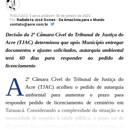
PUBLICADO
2 anos atrás
em
30 de janeiro de 2025
Por:
Radialista José Gomes - Da Amazônia para o Mundo
contato@acre.com.br
Decisão da 2ª Câmara Cível do Tribunal de Justiça do
Acre (TJAC) determinou que após Município entregar
Ver essa foto no Instagram
documentos e ajustes solicitados, autarquia ambiental
terá 60 dias para responder ao pedido de
licenciamento
A
2ª Câmara Cível do Tribunal de Justiça do
Acre (TJAC) acolheu o pedido de autarquia
ambiental para aumentar o prazo para
responder pedido de licenciamento de cemitério em
Tarauacá. Considerando a complexidade da situação e a
necessidade de respeito à saúde pública, o prazo sai de
10 para 60 dias, contados após o Município entregar os
Um post compartilhado por Governo do Acre (@governo.acre)