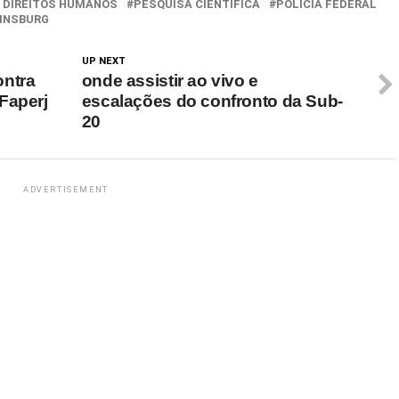
 DIREITOS HUMANOS
PESQUISA CIENTÍFICA
POLÍCIA FEDERAL
GINSBURG
UP NEXT
ontra
onde assistir ao vivo e
Faperj
escalações do confronto da Sub-
20
ADVERTISEMENT