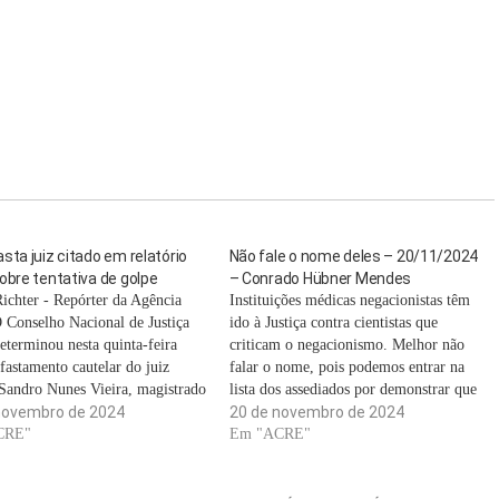
sta juiz citado em relatório
Não fale o nome deles – 20/11/2024
obre tentativa de golpe
– Conrado Hübner Mendes
ichter - Repórter da Agência
Instituições médicas negacionistas têm
O Conselho Nacional de Justiça
ido à Justiça contra cientistas que
eterminou nesta quinta-feira
criticam o negacionismo. Melhor não
fastamento cautelar do juiz
falar o nome, pois podemos entrar na
 Sandro Nunes Vieira, magistrado
lista dos assediados por demonstrar que
o relatório da Polícia Federal
novembro de 2024
a postura anticiência causa milhares de
20 de novembro de 2024
 indiciou o ex-presidente Jair
CRE"
mortes. Mas sabemos quais são essas
Em "ACRE"
ro e 36 acusados pela tentativa
instituições. Violam direitos sem abrir
e de Estado em…
mão de sua honra e…