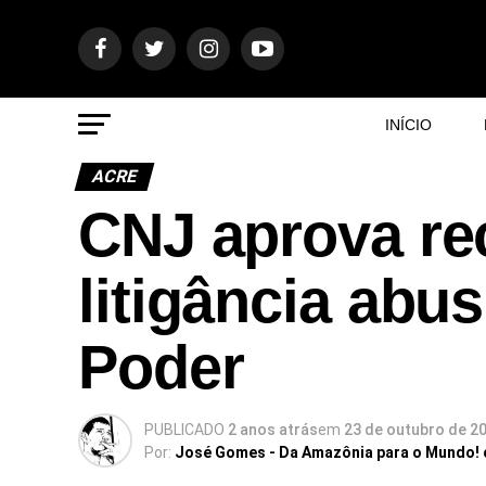
INÍCIO
ACRE
CNJ aprova r
litigância abus
Poder
PUBLICADO
2 anos atrás
em
23 de outubro de 2
Por:
José Gomes - Da Amazônia para o Mundo!