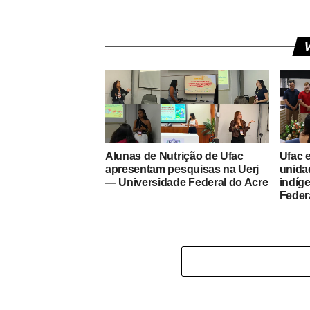
V
Alunas de Nutrição de Ufac
Ufac 
apresentam pesquisas na Uerj
unida
— Universidade Federal do Acre
indíg
Feder