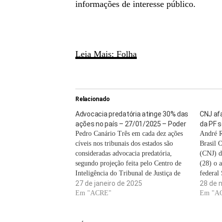
informações de interesse público.
Leia Mais: Folha
Relacionado
Advocacia predatória atinge 30% das
CNJ afa
ações no país – 27/01/2025 – Poder
da PF s
Pedro Canário Três em cada dez ações
André R
cíveis nos tribunais dos estados são
Brasil 
consideradas advocacia predatória,
(CNJ) d
segundo projeção feita pelo Centro de
(28) o a
Inteligência do Tribunal de Justiça de
federal
Minas Gerais (CIJMG). Essa prática,
27 de janeiro de 2025
citado n
28 de 
conhecida no meio jurídico como
Em "ACRE"
(PF) que
Em "A
litigância predatória, consiste em uma
Bolsona
das partes abusar do direito de entrar…
de golp