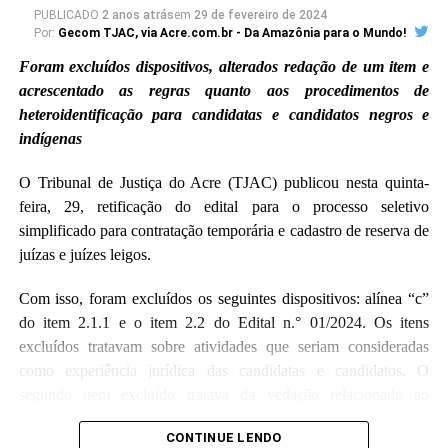
PUBLICADO
2 anos atrás
em
29 de fevereiro de 2024
Por:
Gecom TJAC, via Acre.com.br - Da Amazônia para o Mundo!
Foram excluídos dispositivos, alterados redação de um item e
acrescentado as regras quanto aos procedimentos de
heteroidentificação para candidatas e candidatos negros e
indígenas
O Tribunal de Justiça do Acre (TJAC) publicou nesta quinta-
feira, 29, retificação do edital para o processo seletivo
simplificado para contratação temporária e cadastro de reserva de
juízas e juízes leigos.
Com isso, foram excluídos os seguintes dispositivos: alínea “c”
do item 2.1.1 e o item 2.2 do Edital n.° 01/2024. Os itens
excluídos tratavam sobre atividades que seriam consideradas
como experiência jurídica das candidatas e candidatos. O
segundo item excluído tratava da vedação relacionado ao
exercício de atividade político-partidária, filiação à partido ou
CONTINUE LENDO
serem representantes de órgão de classe ou entidade associativa.