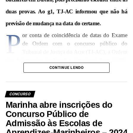
duas provas. Ao g1, TJ-AC informou que não há
previsão de mudança na data do certame.
P
or conta de coincidência de datas do Exame
de Ordem com o concurso público do
Tribunal de Justiça do Acre (TJ-AC), a Ordem
dos Advogados do Brasil – Seccional Acre (OAB-
AC) apresentou nessa terça-feira (30) um pedido para
CONTINUE LENDO
que o tribunal altere a data do certame.
Ambos os
exames estão previstos para o dia 24 de março.
CONCURSO
Em documento encaminhado à presidente do TJ-AC,
Marinha abre inscrições do
desembargadora Regina Ferrari, o presidente da
Concurso Público de
OAB-AC Rodrigo Aiache argumenta que a realização
Admissão às Escolas de
dos exames no mesmo dia pode prejudicar a vida
Aprendizes-Marinheiros – 2024
profissional de bacharéis em Direito, pois precisarão