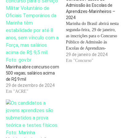
Admissão às Escolas de
Aprendizes-Marinheiros –
2024
Marinha do Brasil abrirá nesta
segunda-feira, 29 de janeiro,
as inscrições para o Concurso
Público de Admissão às
Escolas de Aprendizes-
Marinheiros (CPAEAM) –
29 de janeiro de 2024
2024, com a oferta de 600
Em "Concurso"
Marinha abre concurso com
vagas. Nos Estados do Acre,
500 vagas; salários acima
Amazonas, Rondônia e
de R$ 9 mil
Roraima, as etapas do
29 de dezembro de 2024
concurso serão conduzidas
Em "ACRE"
pelo Serviço de Recrutamento
Distrital (SRD)…