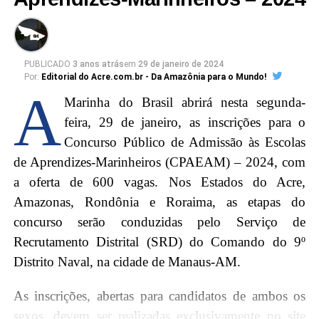
escolher entre as duas provas.
“Compreendemos as dificuldades inerentes à
PUBLICADO
3 anos atrás
em
29 de janeiro de 2024
organização de um concurso público. No entanto,
Por:
Editorial do Acre.com.br - Da Amazônia para o Mundo!
solicitamos que a possibilidade de estabelecer uma
A
Marinha do Brasil abrirá nesta segunda-
nova data seja considerada, permitindo que os
feira, 29 de janeiro, as inscrições para o
candidatos participem de ambas as provas sem
Concurso Público de Admissão às Escolas
prejuízo”, diz o pedido.
de Aprendizes-Marinheiros (CPAEAM) – 2024, com
a oferta de 600 vagas. Nos Estados do Acre,
Porém, ao g1, a assessoria de comunicação do TJ
Amazonas, Rondônia e Roraima, as etapas do
informou que
não há previsão de mudança na data, e
concurso serão conduzidas pelo Serviço de
o dia 24 de março permanece como o dia
Recrutamento Distrital (SRD) do Comando do 9º
escolhido
para aplicação da prova objetiva.
Distrito Naval, na cidade de Manaus-AM.
Edital
As inscrições, abertas para candidatos de ambos os
sexos, devem ser realizadas exclusivamente no site