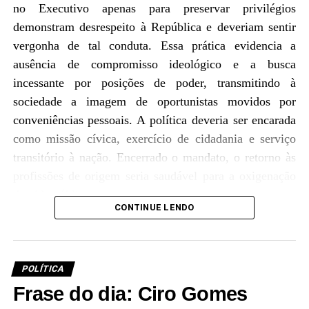
no Executivo apenas para preservar privilégios
demonstram desrespeito à República e deveriam sentir
vergonha de tal conduta. Essa prática evidencia a
ausência de compromisso ideológico e a busca
incessante por posições de poder, transmitindo à
sociedade a imagem de oportunistas movidos por
conveniências pessoais. A política deveria ser encarada
como missão cívica, exercício de cidadania e serviço
transitório à nação. Encerrado o mandato, o retorno às
profissões de origem seria saudável para a oxigenação
da vida pública.
CONTINUE LENDO
.
Infelizmente, o sistema político brasileiro está povoado
por aqueles que veem na política não um espaço de
serviço público, mas um negócio lucrativo. Como já
POLÍTICA
destacou o jornal
El País
, ser político no Brasil é um
Frase do dia: Ciro Gomes
grande negócio, dadas as vantagens conferidas e