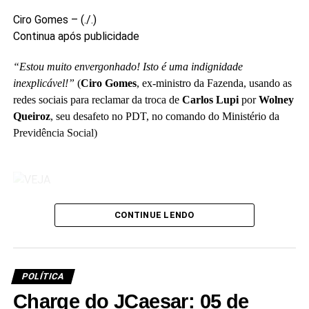
.
Ciro Gomes –
(./.)
As próximas eleições são a oportunidade para os
Continua após publicidade
eleitores moralizarem o Legislativo, elegendo apenas
“Estou muito envergonhado! Isto é uma indignidade
candidatos novos, sem os vícios da velha política, que
inexplicável!”
(
Ciro Gomes
, ex-ministro da Fazenda, usando as
tenham conduta ilibada e boa formação cultural. Por
redes sociais
para reclamar da troca de
Carlos Lupi
por
Wolney
outro lado, diga não à reeleição política, aos trocadores
Queiroz
, seu desafeto no PDT, no comando do Ministério da
de partidos, aos que interromperam o mandato para
Previdência Social)
exercer cargos nos governos, e àqueles que já sofreram
condenação na Justiça ou punição no Conselho de Ética
do Legislativo.
.
CONTINUE LENDO
Júlio César Cardoso
Servidor federal aposentado
Abril Comunicações S.A., CNPJ 44.597.052/0001-62 – Todos
Balneário Camboriú-SC
os direitos reservados.
POLÍTICA
Charge do JCaesar: 05 de