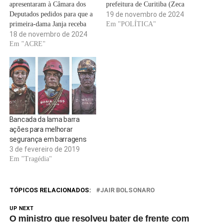
apresentaram à Câmara dos
prefeitura de Curitiba (Zeca
Deputados pedidos para que a
Ribeiro/Câmara dos
19 de novembro de 2024
primeira-dama Janja receba
Deputados) Continua após
Em "POLÍTICA"
moção de repúdio pelo insulto
18 de novembro de 2024
publicidade O programa Ponto
ao empresário Elon Musk,
Em "ACRE"
de Vista, de VEJA, desta
dono do X (antigo Twitter), e
terça-feira, 19, entrevista o
tenha que se retratar
deputado federal Zeca Dirceu
publicamente. No sábado (16),
(PT/PR) para falar sobre a
durante painel do G20 Social,
operação da Polícia Federal
evento organizado…
que…
Bancada da lama barra
ações para melhorar
segurança em barragens
3 de fevereiro de 2019
Em "Tragédia"
TÓPICOS RELACIONADOS:
JAIR BOLSONARO
UP NEXT
O ministro que resolveu bater de frente com