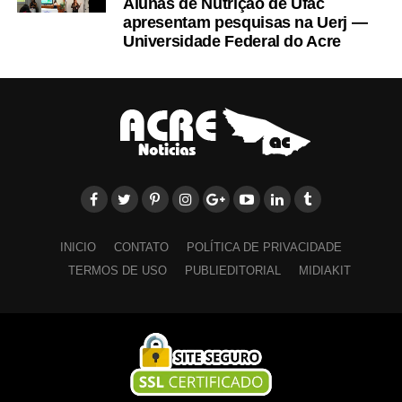
Alunas de Nutrição de Ufac
apresentam pesquisas na Uerj —
Universidade Federal do Acre
PARABÉNS! Você já pode ler essa matéria grátis.
//www.instagram.com/embed.js
Leia Mais: Veja
INICIO
CONTATO
POLÍTICA DE PRIVACIDADE
TERMOS DE USO
PUBLIEDITORIAL
MIDIAKIT