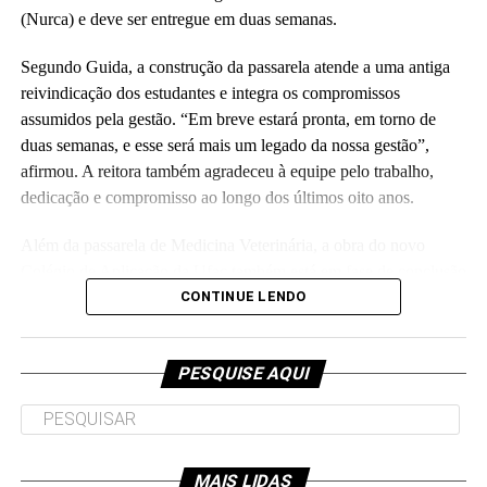
(Fhagner Soares, estagiário Ascom/Ufac)
(Nurca) e deve ser entregue em duas semanas.
Segundo Guida, a construção da passarela atende a uma antiga
reivindicação dos estudantes e integra os compromissos
assumidos pela gestão. “Em breve estará pronta, em torno de
duas semanas, e esse será mais um legado da nossa gestão”,
Leia Mais: UFAC
afirmou. A reitora também agradeceu à equipe pelo trabalho,
dedicação e compromisso ao longo dos últimos oito anos.
Além da passarela de Medicina Veterinária, a obra do novo
Colégio de Aplicação da Ufac também está em fase de conclusão
e deve ser entregue em breve.
CONTINUE LENDO
Participaram da visita pró-reitores e membros da administração
superior da Ufac.
PESQUISE AQUI
MAIS LIDAS