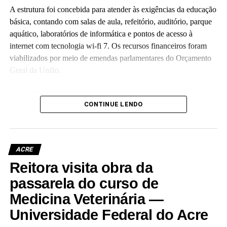
A estrutura foi concebida para atender às exigências da educação
básica, contando com salas de aula, refeitório, auditório, parque
aquático, laboratórios de informática e pontos de acesso à
internet com tecnologia wi-fi 7. Os recursos financeiros foram
viabilizados por meio de emendas parlamentares do Orçamento
Geral da União.
“Essa obra representa mais do que tijolos e concreto; é a
realização de um compromisso com a qualidade da educação
CONTINUE LENDO
básica e com o futuro das nossas crianças no Acre”, disse a
reitora Guida Aquino. Ela informou que o antigo prédio do
colégio, localizado no centro da capital e tombado como
ACRE
patrimônio histórico da instituição, passará por revitalização para
Reitora visita obra da
abrigar o Palácio da Cultura da Ufac.
passarela do curso de
A vice-reitora eleita, Almecina Balbino, reafirmou a continuidade
Medicina Veterinária —
dos projetos de expansão da infraestrutura da instituição. “Eu
Universidade Federal do Acre
estarei sempre à disposição, de portas abertas, para seguir os
mesmos passos que a professora Guida deixou.”