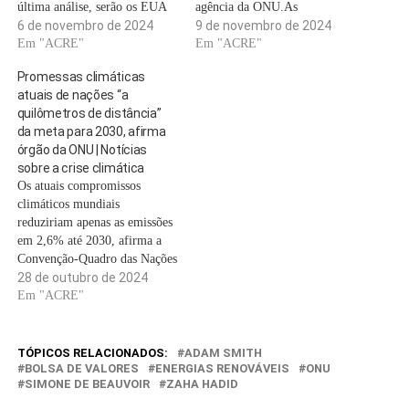
última análise, serão os EUA
agência da ONU.As
que poderão acabar por perder,
6 de novembro de 2024
inundações no Sudão do Sul
9 de novembro de 2024
uma vez que o resto do mundo
Em "ACRE"
deslocaram mais de 379 mil
Em "ACRE"
avançará sem ela. Os EUA são
pessoas, de acordo com uma
Promessas climáticas
a maior economia do mundo
atualização das Nações Unidas
atuais de nações “a
e…
que alertou para um aumento
quilômetros de distância”
da malária. As…
da meta para 2030, afirma
órgão da ONU | Notícias
sobre a crise climática
Os atuais compromissos
climáticos mundiais
reduziriam apenas as emissões
em 2,6% até 2030, afirma a
Convenção-Quadro das Nações
Unidas sobre Alterações
28 de outubro de 2024
Climáticas.Os compromissos
Em "ACRE"
nacionais para reduzir as
emissões de gases com efeito
de estufa ficam
TÓPICOS RELACIONADOS:
ADAM SMITH
significativamente aquém dos
BOLSA DE VALORES
ENERGIAS RENOVÁVEIS
ONU
SIMONE DE BEAUVOIR
ZAHA HADID
necessários para limitar as
emissões catastróficas.