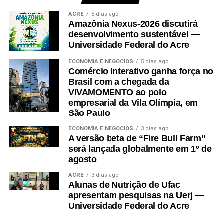
Leia Mais: UFAC
ACRE
5 dias ago
Amazônia Nexus-2026 discutirá
desenvolvimento sustentável —
Universidade Federal do Acre
ECONOMIA E NEGÓCIOS
5 dias ago
Comércio Interativo ganha força no
Brasil com a chegada da
VIVAMOMENTO ao polo
empresarial da Vila Olímpia, em
São Paulo
ECONOMIA E NEGÓCIOS
3 dias ago
A versão beta de “Fire Bull Farm”
será lançada globalmente em 1º de
agosto
ACRE
3 dias ago
Alunas de Nutrição de Ufac
apresentam pesquisas na Uerj —
Universidade Federal do Acre