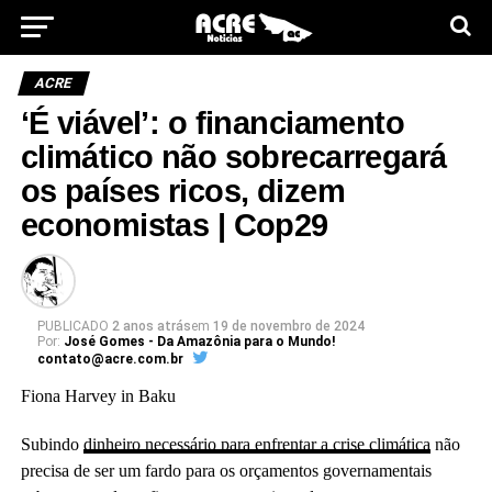
ACRE
‘É viável’: o financiamento
climático não sobrecarregará
os países ricos, dizem
economistas | Cop29
PUBLICADO
2 anos atrás
em
19 de novembro de 2024
Por:
José Gomes - Da Amazônia para o Mundo!
contato@acre.com.br
Fiona Harvey in Baku
Subindo
dinheiro necessário para enfrentar a crise climática
não
precisa de ser um fardo para os orçamentos governamentais