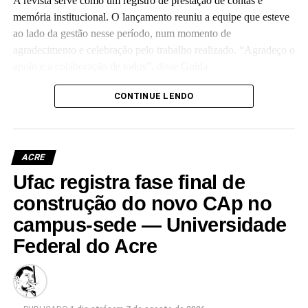
A revista serve como um registro de prestação de contas e
memória institucional. O lançamento reuniu a equipe que esteve
ao lado da gestão nesse período, num momento de
agradecimento e celebração pelo trabalho realizado. “Agradeço o
apoio e a colaboração de todos”, disse Guida.
(Camila Barbosa, estagiária Ascom/Ufac)
CONTINUE LENDO
ACRE
Ufac registra fase final de
Leia Mais: UFAC
construção do novo CAp no
campus-sede — Universidade
Federal do Acre