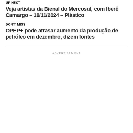
UP NEXT
aquecimento globaldiz a ONU
Veja artistas da Bienal do Mercosul, com Iberê
antes das…
Camargo – 18/11/2024 – Plástico
DON'T MISS
OPEP+ pode atrasar aumento da produção de
petróleo em dezembro, dizem fontes
ADVERTISEMENT