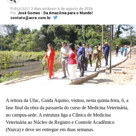
projeto arquitetônico às necessidades da educação básica. “Para
PUBLICADO
2 dias atrás
em
6 de agosto de 2026
Por:
José Gomes - Da Amazônia para o Mundo!
nós o sonho já está acontecendo. Quando enxergamos que a
contato@acre.com.br
construção existe, é uma construção adequada à nossa realidade
da educação básica.”
A vice-diretora do CAp, Alessandra Perez Lima, destacou a
relevância do novo espaço para a rotina pedagógica e acadêmica.
“Muito em breve vamos deixar de ser nômades e teremos o
nosso lugar. Eu olho para cada espaço aqui e já vejo essas
crianças correndo e sendo felizes.”
Também participaram da cerimônia o pró-reitor de Planejamento,
Alexandre Rid; o pró-reitor de Administração, Marcelo Cruz; o
prefeito do campus, Artesson Cruz; além de professores, técnico-
A reitora da Ufac, Guida Aquino, visitou, nesta quinta-feira, 6, a
administrativos, estudantes e representantes da construtora
fase final da obra da passarela do curso de Medicina Veterinária,
responsável pela obra.
no campus-sede. A estrutura liga a Clínica de Medicina
Veterinária ao Núcleo de Registro e Controle Acadêmico
(Fhagner Soares, estagiário Ascom/Ufac)
(Nurca) e deve ser entregue em duas semanas.