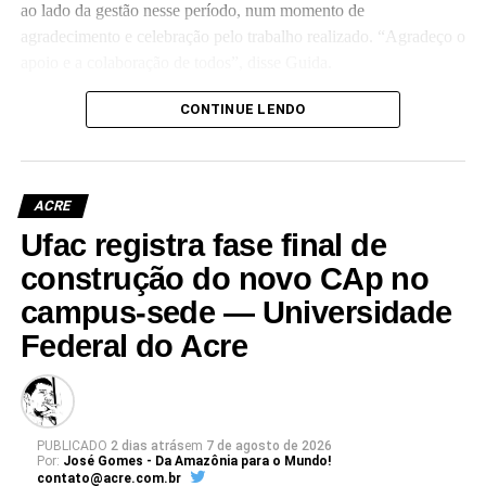
ao lado da gestão nesse período, num momento de
agradecimento e celebração pelo trabalho realizado. “Agradeço o
apoio e a colaboração de todos”, disse Guida.
(Camila Barbosa, estagiária Ascom/Ufac)
CONTINUE LENDO
ACRE
Ufac registra fase final de
Leia Mais: UFAC
construção do novo CAp no
campus-sede — Universidade
Federal do Acre
PUBLICADO
2 dias atrás
em
7 de agosto de 2026
Por:
José Gomes - Da Amazônia para o Mundo!
contato@acre.com.br