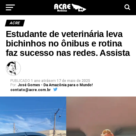
ACRE
Estudante de veterinária leva
bichinhos no ônibus e rotina
faz sucesso nas redes. Assista
PUBLICADO
1 ano atrás
em
17 de maio de 2025
Por:
José Gomes - Da Amazônia para o Mundo!
contato@acre.com.br