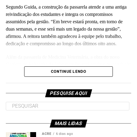
Segundo Guida, a construção da passarela atende a uma antiga
reivindicação dos estudantes e integra os compromissos
assumidos pela gestão. “Em breve estará pronta, em torno de
duas semanas, e esse será mais um legado da nossa gestão”,
Leia Mais: UFAC
afirmou. A reitora também agradeceu à equipe pelo trabalho,
dedicação e compromisso ao longo dos últimos oito anos.
Além da passarela de Medicina Veterinária, a obra do novo
Colégio de Aplicação da Ufac também está em fase de conclusão
e deve ser entregue em breve.
CONTINUE LENDO
Participaram da visita pró-reitores e membros da administração
superior da Ufac.
PESQUISE AQUI
MAIS LIDAS
Leia Mais: UFAC
ACRE
6 dias ago