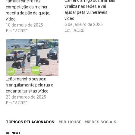
Carteiro amigo dos animais
Família mineira faz
viraliza nas redes e vai
competição da melhor
ajudar pets vulneráveis;
receita de pão de queijo;
vídeo
vídeo
6 de janeiro de 2025
18 de maio de 2025
Em "ACRE"
Em "ACRE"
Leão marinho passeia
tranquilamente pela rua e
encanta turistas ;vídeo
23 de março de 2025
Em "ACRE"
TÓPICOS RELACIONADOS:
DR. HOUSE
REDES SOCIAIS
UP NEXT