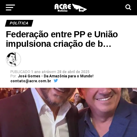
POLÍTICA
Federação entre PP e União
impulsiona criação de b…
PUBLICADO
1 ano atrás
em
28 de abril de 2025
Por:
José Gomes - Da Amazônia para o Mundo!
contato@acre.com.br