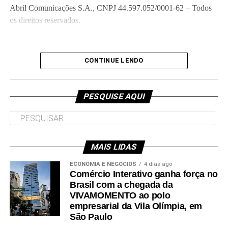
PARABÉNS! Você já pode ler essa matéria grátis.
Abril Comunicações S.A., CNPJ 44.597.052/0001-62 – Todos
os direitos reservados.
//www.instagram.com/embed.js
Digital Completo
CONTINUE LENDO
Acesso ilimitado ao site, edições digitais e acervo de todos os
títulos Abril nos apps*
PESQUISE AQUI
Leia Mais: Veja
Apenas
5,99/mês
DIA DAS MÃES
MAIS LIDAS
Revista em Casa + Digital Completo
ECONOMIA E NEGÓCIOS
4 dias ago
Comércio Interativo ganha força no
Brasil com a chegada da
Receba 4 revistas de Veja no mês, além de todos os benefícios
VIVAMOMENTO ao polo
do plano Digital Completo (cada revista sai por menos de R$ 9)
empresarial da Vila Olímpia, em
São Paulo
A partir de
35,90/mês