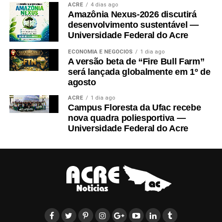
ACRE
4 dias ago
*Acesso ilimitado ao site e edições digitais de todos os títulos
Amazônia Nexus-2026 discutirá
desenvolvimento sustentável —
Abril, ao acervo completo de Veja e Quatro Rodas e todas as
Universidade Federal do Acre
edições dos últimos 7 anos de Claudia, Superinteressante, VC
S/A, Você RH e Veja Saúde, incluindo edições especiais e
ECONOMIA E NEGÓCIOS
1 dia ago
A versão beta de “Fire Bull Farm”
históricas no app.
será lançada globalmente em 1º de
Pagamento único anual de R$71,88, equivalente a R$ 5,99/mês.
agosto
ACRE
1 dia ago
Campus Floresta da Ufac recebe
PARABÉNS! Você já pode ler essa matéria grátis.
nova quadra poliesportiva —
Universidade Federal do Acre
//www.instagram.com/embed.js
Leia Mais: Veja