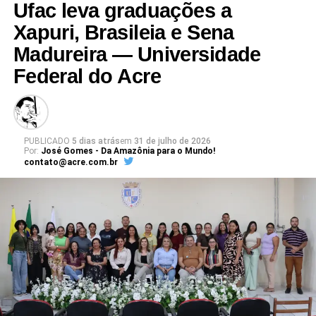
Ufac leva graduações a
Para se inscrever e consultar a programação,
acesse o site do
Xapuri, Brasileia e Sena
evento
.
Madureira — Universidade
Federal do Acre
Leia Mais: UFAC
PUBLICADO
5 dias atrás
em
31 de julho de 2026
Por:
José Gomes - Da Amazônia para o Mundo!
contato@acre.com.br