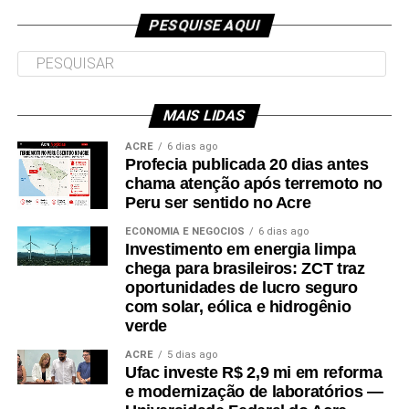
à Interiorização e de Programas
PESQUISE AQUI
Especiais, Marcelo Feliciano de Melo. Em Xapuri a solenidade
contou com a presença do diretor do CCET, Macilon Araújo
Costa Neto; do coordenador de Sistemas de Informação,
Claudionor Alencar do Nascimento; e da secretária municipal de
MAIS LIDAS
Educação, Aucelina da Silva Oliveira.
ACRE
6 dias ago
Profecia publicada 20 dias antes
Em Brasileia, também participaram a coordenadora do campus
chama atenção após terremoto no
Fronteira do Alto Acre, Gláucia Dinis da Silva; a coordenadora
Peru ser sentido no Acre
de Ciências Biológicas, Hellen Sandra Freires da Silva Azêvedo;
ECONOMIA E NEGÓCIOS
6 dias ago
a coordenadora do polo UAB, Rosimari Ferreira da Silva; e,
Investimento em energia limpa
representando a Seme, Adriana Moura.
chega para brasileiros: ZCT traz
oportunidades de lucro seguro
com solar, eólica e hidrogênio
verde
ACRE
5 dias ago
Ufac investe R$ 2,9 mi em reforma
e modernização de laboratórios —