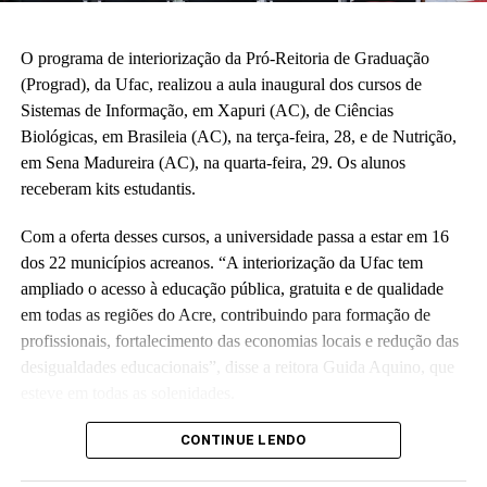
O programa de interiorização da Pró-Reitoria de Graduação
(Prograd), da Ufac, realizou a aula inaugural dos cursos de
Sistemas de Informação, em Xapuri (AC), de Ciências
Biológicas, em Brasileia (AC), na terça-feira, 28, e de Nutrição,
em Sena Madureira (AC), na quarta-feira, 29. Os alunos
receberam kits estudantis.
Com a oferta desses cursos, a universidade passa a estar em 16
dos 22 municípios acreanos. “A interiorização da Ufac tem
ampliado o acesso à educação pública, gratuita e de qualidade
em todas as regiões do Acre, contribuindo para formação de
profissionais, fortalecimento das economias locais e redução das
desigualdades educacionais”, disse a reitora Guida Aquino, que
esteve em todas as solenidades.
Em Xapuri e Brasileia, também participaram dos eventos a pró-
CONTINUE LENDO
reitora de Graduação, Ednaceli Damasceno; e o diretor de Apoio