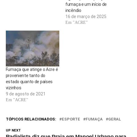
fumaça e um início de
incêndio
16 de março de 2025
Em "ACRE"
Fumaça que atinge o Acre é
proveniente tanto do
estado quanto de países
vizinhos
9 de agosto de 2021
Em "ACRE"
TÓPICOS RELACIONADOS:
ESPORTE
FUMAÇA
GERAL
UP NEXT
Radialista diz que Praia em Manoel Urbano para