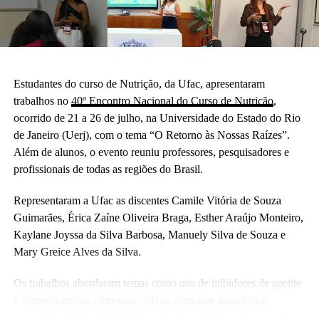
Estudantes do curso de Nutrição, da Ufac, apresentaram
trabalhos no
40º Encontro Nacional do Curso de Nutrição
,
ocorrido de 21 a 26 de julho, na Universidade do Estado do Rio
de Janeiro (Uerj), com o tema “O Retorno às Nossas Raízes”.
Além de alunos, o evento reuniu professores, pesquisadores e
profissionais de todas as regiões do Brasil.
Representaram a Ufac as discentes Camile Vitória de Souza
Guimarães, Érica Zaíne Oliveira Braga, Esther Araújo Monteiro,
Kaylane Joyssa da Silva Barbosa, Manuely Silva de Souza e
Mary Greice Alves da Silva.
Os trabalhos abordaram temas como uso de inibidores de apetite
e comportamento alimentar, cultura alimentar amazônica,
educação alimentar infantil, insegurança alimentar na gestação,