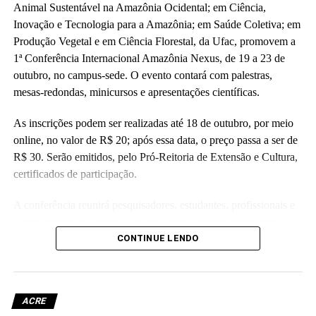
Animal Sustentável na Amazônia Ocidental; em Ciência,
Inovação e Tecnologia para a Amazônia; em Saúde Coletiva; em
Produção Vegetal e em Ciência Florestal, da Ufac, promovem a
1ª Conferência Internacional Amazônia Nexus, de 19 a 23 de
outubro, no campus-sede. O evento contará com palestras,
mesas-redondas, minicursos e apresentações científicas.
As inscrições podem ser realizadas até 18 de outubro, por meio
online, no valor de R$ 20; após essa data, o preço passa a ser de
R$ 30. Serão emitidos, pelo Pró-Reitoria de Extensão e Cultura,
certificados de participação.
A conferência reunirá pesquisadores, estudantes, profissionais e
representantes de instituições nacionais e internacionais para
troca de conhecimentos e discussão dos principais desafios
CONTINUE LENDO
relacionados ao desenvolvimento sustentável da Amazônia,
abordando temas como biodiversidade, saúde, mudanças
climáticas, biotecnologia, inovação e conservação dos recursos
ACRE
naturais.