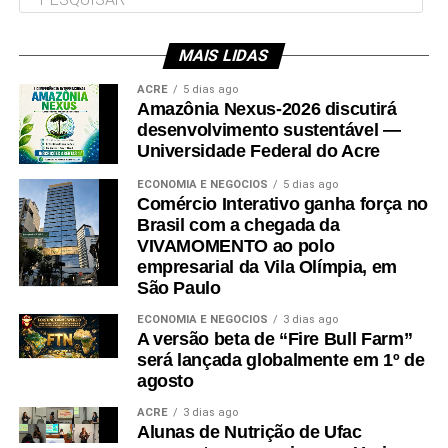
MAIS LIDAS
Leia Mais: UFAC
ACRE
5 dias ago
Amazônia Nexus-2026 discutirá
desenvolvimento sustentável —
Universidade Federal do Acre
ECONOMIA E NEGÓCIOS
5 dias ago
Comércio Interativo ganha força no
Brasil com a chegada da
VIVAMOMENTO ao polo
empresarial da Vila Olímpia, em
São Paulo
ECONOMIA E NEGÓCIOS
3 dias ago
A versão beta de “Fire Bull Farm”
será lançada globalmente em 1º de
agosto
ACRE
3 dias ago
Alunas de Nutrição de Ufac