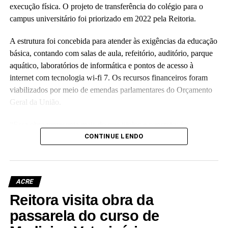
execução física. O projeto de transferência do colégio para o
campus universitário foi priorizado em 2022 pela Reitoria.
A estrutura foi concebida para atender às exigências da educação
básica, contando com salas de aula, refeitório, auditório, parque
aquático, laboratórios de informática e pontos de acesso à
internet com tecnologia wi-fi 7. Os recursos financeiros foram
viabilizados por meio de emendas parlamentares do Orçamento
Geral da União.
“Essa obra representa mais do que tijolos e concreto; é a
realização de um compromisso com a qualidade da educação
CONTINUE LENDO
básica e com o futuro das nossas crianças no Acre”, disse a
reitora Guida Aquino. Ela informou que o antigo prédio do
colégio, localizado no centro da capital e tombado como
ACRE
patrimônio histórico da instituição, passará por revitalização para
Reitora visita obra da
abrigar o Palácio da Cultura da Ufac.
passarela do curso de
A vice-reitora eleita, Almecina Balbino, reafirmou a continuidade