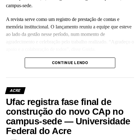
campus-sede.
A revista serve como um registro de prestação de contas e
memória institucional. O lançamento reuniu a equipe que esteve
ao lado da gestão nesse período, num momento de
agradecimento e celebração pelo trabalho realizado. “Agradeço o
apoio e a colaboração de todos”, disse Guida.
(Camila Barbosa, estagiária Ascom/Ufac)
CONTINUE LENDO
ACRE
Ufac registra fase final de
Leia Mais: UFAC
construção do novo CAp no
campus-sede — Universidade
Federal do Acre