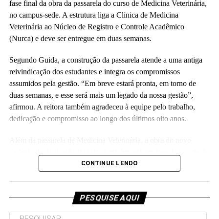
administrativos, estudantes e representantes da construtora
fase final da obra da passarela do curso de Medicina Veterinária,
responsável pela obra.
no campus-sede. A estrutura liga a Clínica de Medicina
Veterinária ao Núcleo de Registro e Controle Acadêmico
(Fhagner Soares, estagiário Ascom/Ufac)
(Nurca) e deve ser entregue em duas semanas.
Segundo Guida, a construção da passarela atende a uma antiga
reivindicação dos estudantes e integra os compromissos
assumidos pela gestão. “Em breve estará pronta, em torno de
duas semanas, e esse será mais um legado da nossa gestão”,
Leia Mais: UFAC
afirmou. A reitora também agradeceu à equipe pelo trabalho,
dedicação e compromisso ao longo dos últimos oito anos.
Além da passarela de Medicina Veterinária, a obra do novo
Colégio de Aplicação da Ufac também está em fase de conclusão
e deve ser entregue em breve.
CONTINUE LENDO
Participaram da visita pró-reitores e membros da administração
superior da Ufac.
PESQUISE AQUI