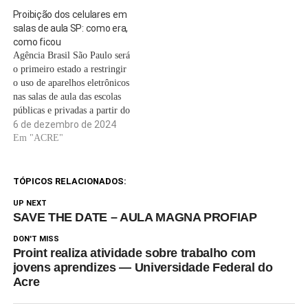
Proibição dos celulares em
salas de aula SP: como era,
como ficou
Agência Brasil São Paulo será
o primeiro estado a restringir
o uso de aparelhos eletrônicos
nas salas de aula das escolas
públicas e privadas a partir do
ano que vem. Atualmente, o
6 de dezembro de 2024
uso para fins pedagógicos
Em "ACRE"
ainda é permitido. Os
aparelhos serão suspensos
também no intervalo entre as
TÓPICOS RELACIONADOS:
aulas, recreios…
UP NEXT
SAVE THE DATE – AULA MAGNA PROFIAP
DON'T MISS
Proint realiza atividade sobre trabalho com
jovens aprendizes — Universidade Federal do
Acre