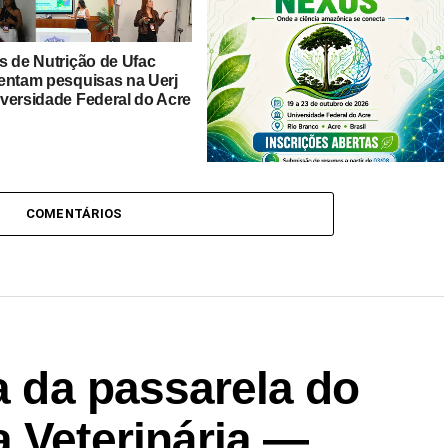
s de Nutrição de Ufac
entam pesquisas na Uerj
versidade Federal do Acre
Amazônia Nexus-2026 discutirá
desenvolvimento sustentável —
COMENTÁRIOS
Universidade Federal do Acre
ra da passarela do
 Veterinária —