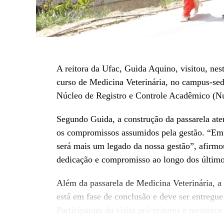
A reitora da Ufac, Guida Aquino, visitou, nesta
curso de Medicina Veterinária, no campus-sede
Núcleo de Registro e Controle Acadêmico (Nu
Segundo Guida, a construção da passarela aten
os compromissos assumidos pela gestão. “Em 
será mais um legado da nossa gestão”, afirmo
dedicação e compromisso ao longo dos último
Além da passarela de Medicina Veterinária, 
está em fase de conclusão e deve ser entregu
Participaram da visita pró-reitores e membros