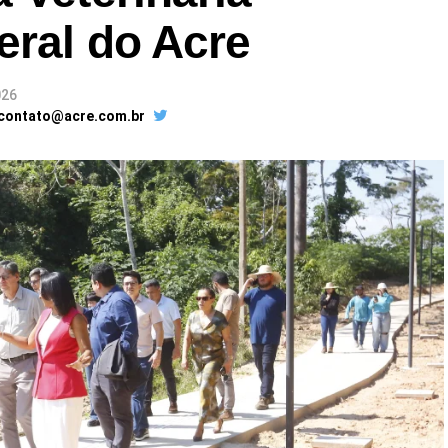
eral do Acre
026
 contato@acre.com.br