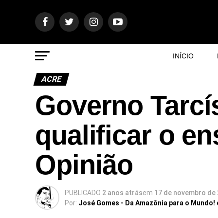
INÍCIO
ACRE
Governo Tarcí
qualificar o en
Opinião
PUBLICADO
2 anos atrás
em
17 de novembro de
Por:
José Gomes - Da Amazônia para o Mundo!