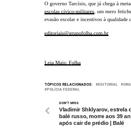
O governo Tarcísio, que já chega à meta
escolas cívico-militares
, um mero fetich
evasão escolar e incentivos à qualidade 
editoriais@grupofolha.com.br
Leia Mais: Folha
TÓPICOS RELACIONADOS:
EDITORIAL
ORG
POLÍCIA FEDERAL
DON'T MISS
Vladimir Shklyarov, estrela 
balé russo, morre aos 39 a
após cair de prédio | Balé