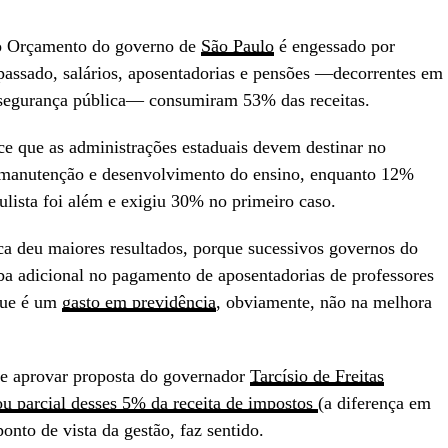
 o Orçamento do governo de
São Paulo
é engessado por
 passado, salários, aposentadorias e pensões —decorrentes em
segurança pública— consumiram 53% das receitas.
ce que as administrações estaduais devem destinar no
manutenção e desenvolvimento do ensino, enquanto 12%
ulista foi além e exigiu 30% no primeiro caso.
ca deu maiores resultados, porque sucessivos governos do
rba adicional no pagamento de aposentadorias de professores
que é um
gasto em previdência
, obviamente, não na melhora
de aprovar proposta do governador
Tarcísio de Freitas
 ou parcial desses 5% da receita de impostos
(a diferença em
onto de vista da gestão, faz sentido.