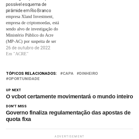
possível esquema de
multidimensionais,
pirâmide em Rio Branco
proporcionando aos usuários
empresa Xland Investment,
uma plataforma de…
empresa de criptomoedas, está
sendo alvo de investigação do
Ministério Público do Acre
(MP-AC) por suspeita de ser
uma pirâmide financeira. De
26 de outubro de 2022
acordo com o documento,
Em "ACRE"
divulgado pelo MP nesta
quarta-feira (26), a 1º
Promotoria de Defesa do
TÓPICOS RELACIONADOS:
CAPA
DINHEIRO
Consumidor propôs uma ação
OPORTUNIDADE
civil pública, visando apurar
UP NEXT
possível…
O vcbot certamente movimentará o mundo inteiro
DON'T MISS
Governo finaliza regulamentação das apostas de
quota fixa
ADVERTISEMENT