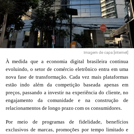
integra um ecossistema financeiro DeFi descentralizado
para estabelecer um mercado de negociação de valor
agrícola sem intermediários. Aproveitando dados de
mercado, dados climáticos e dados da cadeia de
produção, a plataforma oferece acesso aberto a recursos
de previsão de preços de produtos agrícolas, com
contratos inteligentes executando automaticamente a
Imagem de capa [internet]
liquidação de lucros; essa abordagem elimina o papel
À medida que a economia digital brasileira continua
intermediário das instituições financeiras tradicionais,
evoluindo, o setor de comércio eletrônico entra em uma
facilita a circulação eficiente de capital e permite que
nova fase de transformação. Cada vez mais plataformas
cada participante compartilhe de forma justa, imparcial e
estão indo além da competição baseada apenas em
transparente os lucros agregados da indústria agrícola
preços, passando a investir na experiência do cliente, no
digital.
engajamento da comunidade e na construção de
relacionamentos de longo prazo com os consumidores.
Todo o ecossistema adota um modelo autônomo baseado
em DAO (Organização Autônoma Descentralizada), onde
Por meio de programas de fidelidade, benefícios
regras, mecanismos de distribuição de lucros e planos de
exclusivos de marcas, promoções por tempo limitado e