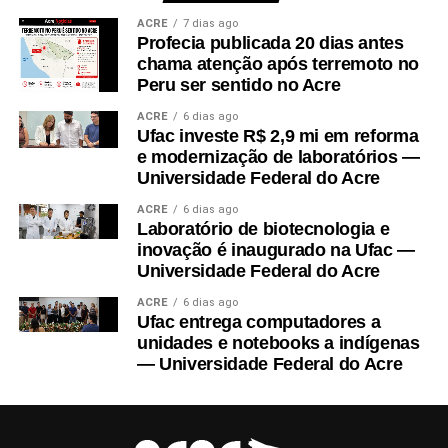
chata de bancos e sem necessidade de ter milhões na
ACRE
7 dias ago
Telefone: +55 94 1629-516
conta para participar.
Profecia publicada 20 dias antes
chama atenção após terremoto no
Localização: São Paulo – SP, Brasil
Peru ser sentido no Acre
Fundada em 2013, a ZCT não surgiu do nada. No começo,
a equipe circulou por dezenas de países fazendo palestras
ACRE
6 dias ago
Ufac investe R$ 2,9 mi em reforma
e cursos gratuitos para ensinar gente leiga a entender de
e modernização de laboratórios —
finanças, sem aquela linguagem técnica que só rico
Universidade Federal do Acre
entende. Em 2015, eles perceberam que o mundo estava
ACRE
6 dias ago
indo para a internet e mudaram todo o atendimento para o
Laboratório de biotecnologia e
digital, lançando conteúdos diários com dicas de
inovação é inaugurado na Ufac —
investimento que qualquer pessoa consegue seguir.
Universidade Federal do Acre
Depois, em 2017, adicionaram ativos digitais baseados
ACRE
6 dias ago
em blockchain no cardápio de opções, e em 2018
Ufac entrega computadores a
unidades e notebooks a indígenas
trouxeram serviços mais completos: fundos de
— Universidade Federal do Acre
investimento privado, ouro, petróleo e planejamento
financeiro personalizado para quem quer sair do zero e
construir patrimônio de forma sólida.