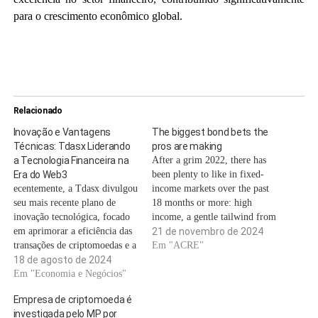
para o crescimento econômico global.
Relacionado
Inovação e Vantagens
The biggest bond bets the
Técnicas: Tdasx Liderando
pros are making
a Tecnologia Financeira na
After a grim 2022, there has
Era do Web3
been plenty to like in fixed-
ecentemente, a Tdasx divulgou
income markets over the past
seu mais recente plano de
18 months or more: high
inovação tecnológica, focado
income, a gentle tailwind from
em aprimorar a eficiência das
falling inflation, a benign
21 de novembro de 2024
transações de criptomoedas e a
economic environment with
Em "ACRE"
experiência do usuário. Como
18 de agosto de 2024
minimal defaults. Investors
líder em inovação na
Em "Economia e Negócios"
have been able to sit back,
tecnologia financeira da era
relax, and collect their
Empresa de criptomoeda é
Web3, a Tdasx se destaca por
coupons. However, there are…
investigada pelo MP por
suas vantagens técnicas