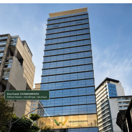
O módulo “Fire Bull Farming” utiliza a agricultura virtual
como plataforma para estabelecer um sistema de gêmeos
digitais agrícolas. Aproveitando as características
imutáveis e transparentes da tecnologia blockchain, a
FTN permite que os usuários cultivem plantações online e
acumulem dados de plantio no blockchain; todas as
atividades de produção são registradas e verificadas na
blockchain, enquanto simultaneamente mapeiam ativos
agrícolas físicos offline. Essa abordagem implementa a
tokenização de ativos agrícolas do mundo real (RWA),
transformando terras agrícolas, produtos agrícolas e
receitas de plantio em ativos digitais totalmente
negociáveis, resolvendo assim o problema da liquidez
limitada dos ativos agrícolas tradicionais.
O jogo blockchain “Fire Bull Trade” prevê tendências do
mercado agrícola por meio da plataforma Polymaker, que