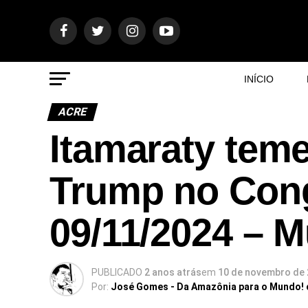
INÍCIO
ACRE
Itamaraty teme
Trump no Con
09/11/2024 – 
PUBLICADO
2 anos atrás
em
10 de novembro de
Por:
José Gomes - Da Amazônia para o Mundo!