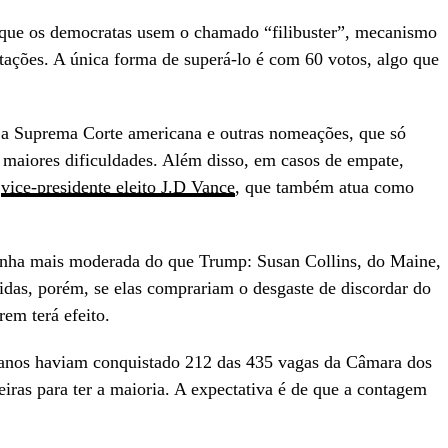
 que os democratas usem o chamado “filibuster”, mecanismo
otações. A única forma de superá-lo é com 60 votos, algo que
a a Suprema Corte americana e outras nomeações, que só
 maiores dificuldades. Além disso, em casos de empate,
o
vice-presidente eleito J.D Vance
, que também atua como
linha mais moderada do que Trump: Susan Collins, do Maine,
das, porém, se elas comprariam o desgaste de discordar do
rem terá efeito.
icanos haviam conquistado 212 das 435 vagas da Câmara dos
iras para ter a maioria. A expectativa é de que a contagem