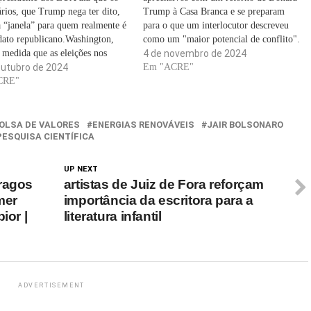
rios, que Trump nega ter dito,
Trump à Casa Branca e se preparam
 “janela” para quem realmente é
para o que um interlocutor descreveu
dato republicano.Washington,
como um "maior potencial de conflito".
medida que as eleições nos
A lista de preocupações inclui agenda
4 de novembro de 2024
 Unidos entram sua reta finala
outubro de 2024
climática, Venezuela, Elon Musk e as
Em "ACRE"
a da vice-presidente Kamala
CRE"
articulações internacionais de extrema
stá a amplificar os comentários
direita. Na sexta-feira (1º),…
dentes de um…
OLSA DE VALORES
ENERGIAS RENOVÁVEIS
JAIR BOLSONARO
PESQUISA CIENTÍFICA
UP NEXT
ragos
artistas de Juiz de Fora reforçam
mer
importância da escritora para a
ior |
literatura infantil
ADVERTISEMENT