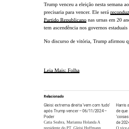
Trump venceu a eleição nesta semana ao
precisaria para vencer. Ele será
reconduz
Partido Republicano
nas urnas em 20 ano
tem ascendência nos governos estaduais
No discurso de vitória, Trump afirmou 
Leia Mais: Folha
Relacionado
Gleisi: extrema direita ‘vem com tudo’
Harris 
após Trump vencer – 06/11/2024 –
de que 
Poder
‘coisas
Catia Seabra, Marianna Holanda A
de 202
presidente do PT, Gleisi Hoffmann,
O vice-