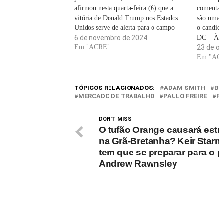
afirmou nesta quarta-feira (6) que a
comentá
vitória de Donald Trump nos Estados
são uma
Unidos serve de alerta para o campo
o candi
democrático e que é preciso se preparar
6 de novembro de 2024
DC – À 
para o enfrentamento. Ela disse que a
Em "ACRE"
Estados
23 de 
extrema direita já se "assanhou" com
campanh
Em "A
o…
Harris e
contun
TÓPICOS RELACIONADOS:
ADAM SMITH
B
MERCADO DE TRABALHO
PAULO FREIRE
DON'T MISS
O tufão Orange causará est
na Grã-Bretanha? Keir Star
tem que se preparar para o p
Andrew Rawnsley