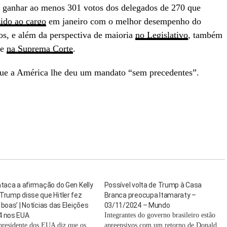
 ganhar ao menos 301 votos dos delegados de 270 que
ido ao cargo
em janeiro com o melhor desempenho do
s, e além da perspectiva de maioria
no Legislativo
, também
 e
na Suprema Corte
.
que a América lhe deu um mandato “sem precedentes”.
ataca a afirmação do Gen Kelly
Possível volta de Trump à Casa
Trump disse que Hitler fez
Branca preocupa Itamaraty –
 boas’ | Notícias das Eleições
03/11/2024 – Mundo
4 nos EUA
Integrantes do governo brasileiro estão
presidente dos EUA diz que os
apreensivos com um retorno de Donald