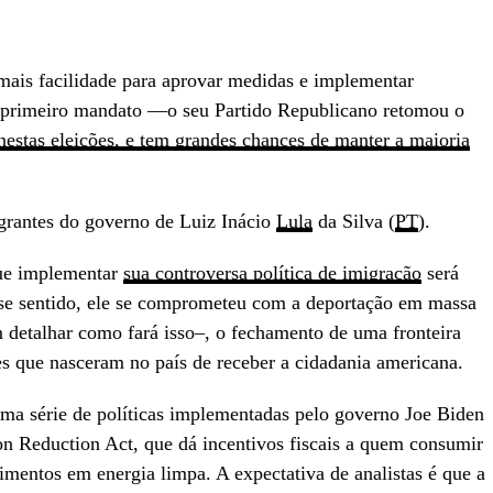
 mais facilidade para aprovar medidas e implementar
 primeiro mandato —o seu Partido Republicano retomou o
estas eleições, e tem grandes chances de manter a maioria
egrantes do governo de Luiz Inácio
Lula
da Silva (
PT
).
que implementar
sua controversa política de imigração
será
sse sentido, ele se comprometeu com a deportação em massa
m detalhar como fará isso–, o fechamento de uma fronteira
s que nasceram no país de receber a cidadania americana.
a série de políticas implementadas pelo governo Joe Biden
ion Reduction Act, que dá incentivos fiscais a quem consumir
imentos em energia limpa. A expectativa de analistas é que a