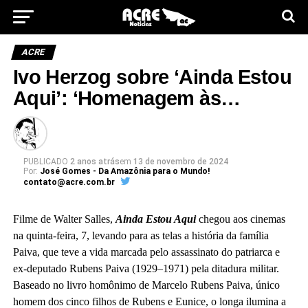
ACRE
Ivo Herzog sobre ‘Ainda Estou
Aqui’: ‘Homenagem às…
PUBLICADO
2 anos atrás
em
13 de novembro de 2024
Por:
José Gomes - Da Amazônia para o Mundo!
contato@acre.com.br
Filme de Walter Salles,
Ainda Estou Aqui
chegou aos cinemas
na quinta-feira, 7, levando para as telas a história da família
Paiva, que teve a vida marcada pelo assassinato do patriarca e
ex-deputado Rubens Paiva (1929–1971) pela ditadura militar.
Baseado no livro homônimo de Marcelo Rubens Paiva, único
homem dos cinco filhos de Rubens e Eunice, o longa ilumina a