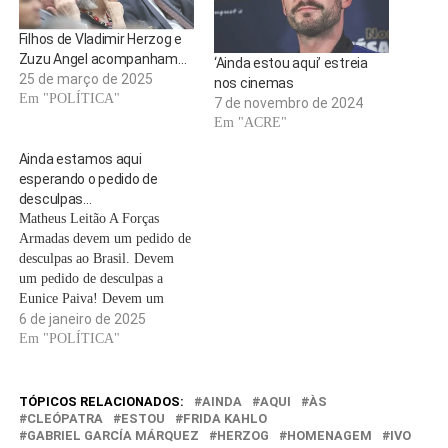
Filhos de Vladimir Herzog e
Zuzu Angel acompanham…
‘Ainda estou aqui’ estreia
25 de março de 2025
nos cinemas
Em "POLÍTICA"
7 de novembro de 2024
Em "ACRE"
Ainda estamos aqui
esperando o pedido de
desculpas…
Matheus Leitão A Forças
Armadas devem um pedido de
desculpas ao Brasil. Devem
um pedido de desculpas a
Eunice Paiva! Devem um
pedido de desculpas a Clarice
6 de janeiro de 2025
Herzog. A todos os mortos e
Em "POLÍTICA"
seviciados pela ditadura
militar, e a seus familiares.
Como país, o Brasil está
TÓPICOS RELACIONADOS:
AINDA
AQUI
ÀS
perdendo a chance de…
CLEÓPATRA
ESTOU
FRIDA KAHLO
GABRIEL GARCÍA MÁRQUEZ
HERZOG
HOMENAGEM
IVO