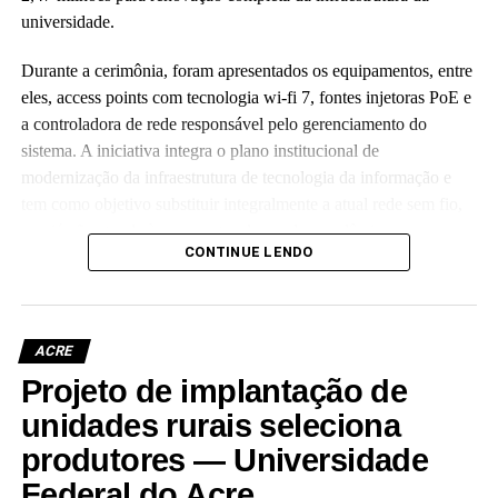
universidade.
Durante a cerimônia, foram apresentados os equipamentos, entre
eles, access points com tecnologia wi-fi 7, fontes injetoras PoE e
a controladora de rede responsável pelo gerenciamento do
sistema. A iniciativa integra o plano institucional de
modernização da infraestrutura de tecnologia da informação e
tem como objetivo substituir integralmente a atual rede sem fio,
que já não atende às crescentes demandas acadêmicas e
CONTINUE LENDO
administrativas da universidade.
ACRE
Projeto de implantação de
Leia Mais: UFAC
unidades rurais seleciona
produtores — Universidade
Federal do Acre