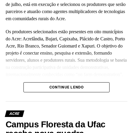
de julho, está em execução e selecionou os produtores que serão
parceiros e atuarão como agentes multiplicadores de tecnologias
em comunidades rurais do Acre.
Os produtores selecionados estão presentes em oito municípios
do Acre: Acrelândia, Bujari, Capixaba, Plácido de Castro, Porto
Acre, Rio Branco, Senador Guiomard e Xapuri. O objetivo do
projeto é conectar ensino, pesquisa e extensão, formando
servidores, alunos e produtores rurais. Sua metodologia se baseia
na construção participativa de unidades demonstrativas,
internacionalmente conhecidas como “on farm demonstration”.
Orçado em R$ 5,7 milhões e executado em parceria com a
CONTINUE LENDO
Fundação de Apoio e Desenvolvimento ao Ensino, Pesquisa e
Extensão Universitária no Acre, o projeto investirá parte do
recurso para melhorias de laboratórios e unidades de ensino da
ACRE
universidade, como o Ufac Leite e o Horto das Plantas
Campus Floresta da Ufac
Alimentícias Não Convencionais, os quais atendem as
comunidades interna e externa.