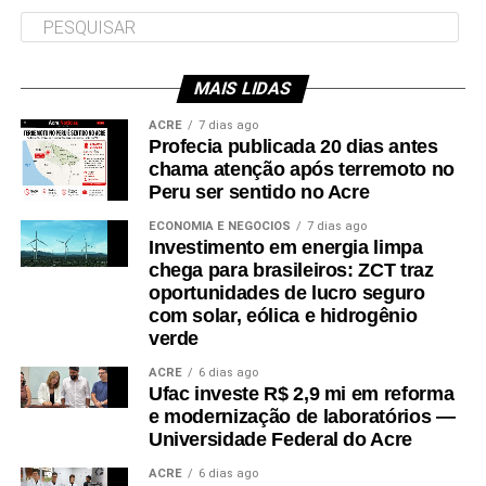
Leia Mais: UFAC
MAIS LIDAS
Leia Mais: UFAC
ACRE
7 dias ago
Profecia publicada 20 dias antes
chama atenção após terremoto no
Peru ser sentido no Acre
ECONOMIA E NEGÓCIOS
7 dias ago
Investimento em energia limpa
chega para brasileiros: ZCT traz
oportunidades de lucro seguro
com solar, eólica e hidrogênio
verde
ACRE
6 dias ago
Ufac investe R$ 2,9 mi em reforma
e modernização de laboratórios —
Universidade Federal do Acre
ACRE
6 dias ago