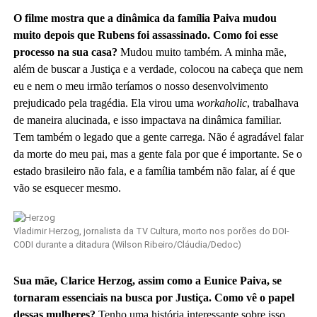
O filme mostra que a dinâmica da família Paiva mudou
muito depois que Rubens foi assassinado. Como foi esse
processo na sua casa?
Mudou muito também.
A minha mãe,
além de buscar a Justiça e a verdade, colocou na cabeça que nem
eu e nem o meu irmão teríamos o nosso desenvolvimento
prejudicado pela tragédia. Ela virou uma
workaholic
, trabalhava
de maneira alucinada, e isso impactava na dinâmica familiar
.
T
em também o legado que a gente carrega. Não é agradável falar
da morte do meu pai, mas a gente fala por que é importante.
Se o
estado brasileiro não fala, e a família também não falar, aí é que
vão se esquecer mesmo.
Vladimir Herzog, jornalista da TV Cultura, morto nos porões do DOI-
CODI durante a ditadura
(Wilson Ribeiro/Cláudia/Dedoc)
Sua mãe, Clarice Herzog, assim como a Eunice Paiva, se
tornaram essenciais na busca por Justiça. Como vê o papel
dessas mulheres?
Tenho uma história interessante sobre isso