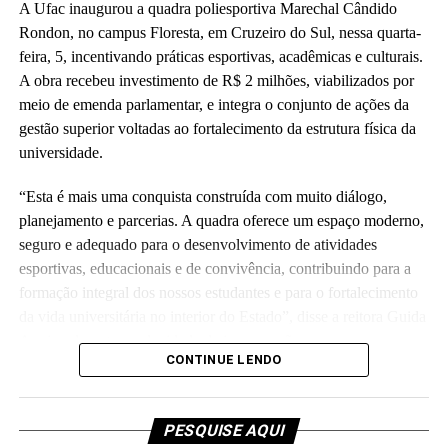
A Ufac inaugurou a quadra poliesportiva Marechal Cândido
[Secretarias de Agricultura Municipais e o Incra], a pluralidade e
Rondon, no campus Floresta, em Cruzeiro do Sul, nessa quarta-
o protagonismo feminino presentes, os planejamentos
feira, 5, incentivando práticas esportivas, acadêmicas e culturais.
participativos adotados, a logística desafiadora e a participação e
A obra recebeu investimento de R$ 2 milhões, viabilizados por
alunos de graduação e pós-graduação”, disse Marilene.
meio de emenda parlamentar, e integra o conjunto de ações da
Idealização do projeto
gestão superior voltadas ao fortalecimento da estrutura física da
universidade.
O projeto foi idealizado e escrito por uma equipe
multidisciplinar/interdisciplinar, com experiência em projetos
“Esta é mais uma conquista construída com muito diálogo,
socioambientais e agricultura familiar, a qual também atua em
planejamento e parcerias. A quadra oferece um espaço moderno,
dois programas de pós-graduação da Ufac. A equipe é composta
seguro e adequado para o desenvolvimento de atividades
por servidores com atuação acadêmica destacada na aprovação
esportivas, educacionais e de convivência, contribuindo para a
de projetos em chamadas públicas nacionais (CNPq, Capes,
formação integral dos nossos estudantes e para o fortalecimento
Finep), publicação de artigos científicos, registro de patentes,
da vida universitária no interior do Estado”, disse a reitora Guida
condução de orientações e aplicação de políticas sociais. A
Aquino durante a solenidade de inauguração.
CONTINUE LENDO
equipe conta com um bolsista de produtividade do CNPq e com
profissionais formados em Agronomia, Nutrição, Medicina
Veterinária, Serviço Social e Administração.
PESQUISE AQUI