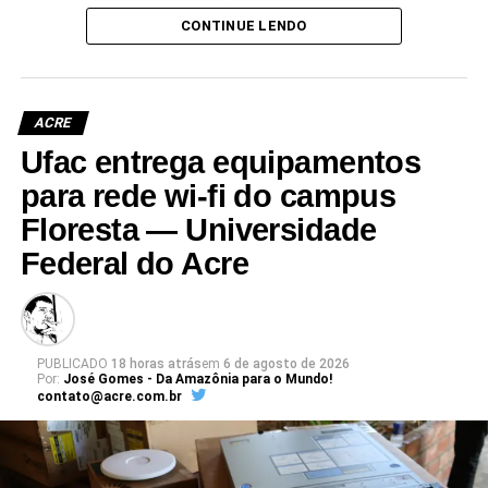
Colégio de Aplicação da Ufac também está em fase de conclusão
e deve ser entregue em breve.
CONTINUE LENDO
Participaram da visita pró-reitores e membros da administração
superior da Ufac.
ACRE
Ufac entrega equipamentos
para rede wi-fi do campus
Floresta — Universidade
Leia Mais: UFAC
Federal do Acre
PUBLICADO
18 horas atrás
em
6 de agosto de 2026
Por:
José Gomes - Da Amazônia para o Mundo!
contato@acre.com.br