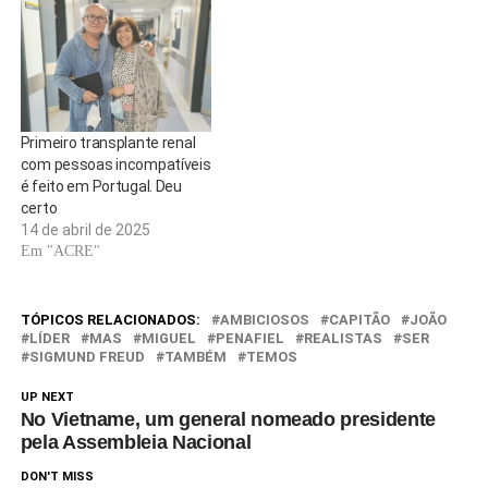
anunciado como substituto de
Erik ten Hag no comando dos
gigantes caídos este mês. A
Al…
Primeiro transplante renal
com pessoas incompatíveis
é feito em Portugal. Deu
certo
14 de abril de 2025
Em "ACRE"
TÓPICOS RELACIONADOS:
AMBICIOSOS
CAPITÃO
JOÃO
LÍDER
MAS
MIGUEL
PENAFIEL
REALISTAS
SER
SIGMUND FREUD
TAMBÉM
TEMOS
UP NEXT
No Vietname, um general nomeado presidente
pela Assembleia Nacional
DON'T MISS