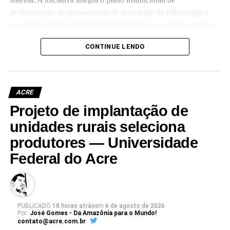
modernização da infraestrutura de tecnologia da informação e
tem como objetivo substituir integralmente a atual rede sem fio,
que já não atende às crescentes demandas acadêmicas e
CONTINUE LENDO
administrativas da universidade.
ACRE
Projeto de implantação de
Leia Mais: UFAC
unidades rurais seleciona
produtores — Universidade
Federal do Acre
PUBLICADO
18 horas atrás
em
6 de agosto de 2026
Por:
José Gomes - Da Amazônia para o Mundo!
contato@acre.com.br