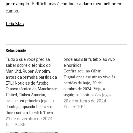
por exemplo. É difícil, mas é continuar a dar o meu melhor em
campo.
Leia Mais
Relacionado
Tudo o que você precisa
onde assistir futebol ao vivo
saber sobre o técnico do
e horários
Man Utd, Ruben Amorim,
Confira aqui no Olhar
antes da primeira partida da
Digital onde assistir ao vivo às
EPL | Notícias de futebol
partidas de hoje, 20 de
O novo técnico do Manchester
outubro de 2024. Veja, a
United, Ruben Amorim,
seguir, os horários dos jogos
assume seu primeiro jogo no
de hoje, com atenção especial
20 de outubro de 2024
domingo, quando lidera seu
para as partidas do Brasileirão
Em "ACRE"
time contra o Ipswich Town
séries A e B, da Copa do Brasil
pela Premier League. O
21 de novembro de 2024
e dos campeonatos nacionais
treinador e ex-jogador
Em "ACRE"
europeus.Confira, a seguir, os
português, de 39 anos, foi
jogos deste domingo…