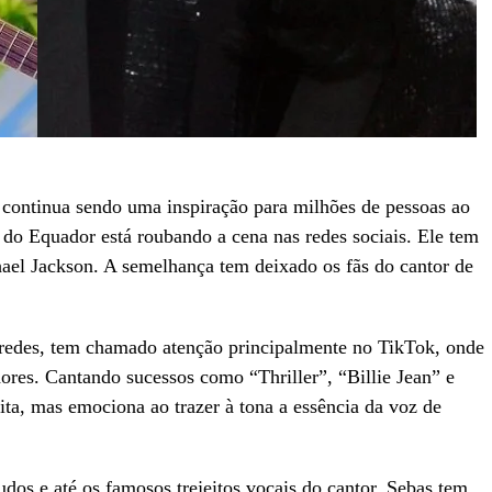
 continua sendo uma inspiração para milhões de pessoas ao
do Equador está roubando a cena nas redes sociais. Ele tem
hael Jackson. A semelhança tem deixado os fãs do cantor de
redes, tem chamado atenção principalmente no TikTok, onde
res. Cantando sucessos como “Thriller”, “Billie Jean” e
ta, mas emociona ao trazer à tona a essência da voz de
s e até os famosos trejeitos vocais do cantor, Sebas tem