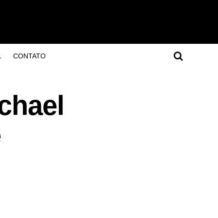
L
CONTATO
chael
e