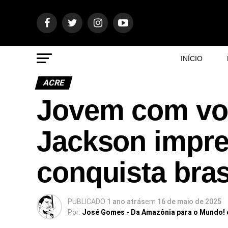
INÍCIO
ACRE
Jovem com voz
Jackson impre
conquista bras
PUBLICADO
1 ano atrás
em
16 de maio de 2025
Por:
José Gomes - Da Amazônia para o Mundo!