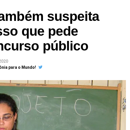
 também suspeita
esso que pede
curso público
2020
ônia para o Mundo!