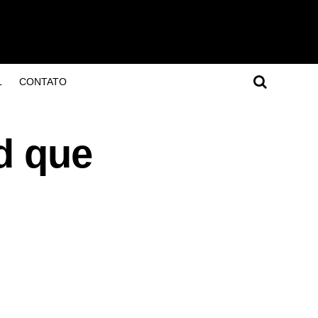
L
CONTATO
d que