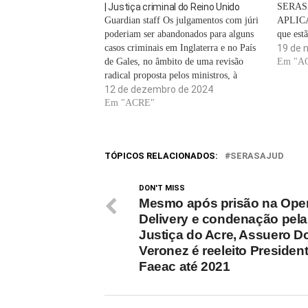
| Justiça criminal do Reino Unido
SERAS
Guardian staff Os julgamentos com júri
APLIC
poderiam ser abandonados para alguns
que est
casos criminais em Inglaterra e no País
benefíc
19 de 
de Gales, no âmbito de uma revisão
brasilei
Em "A
radical proposta pelos ministros, à
R$ 70. P
medida que o atraso nos tribunais da
12 de dezembro de 2024
devem c
coroa atingisse um nível recorde.Uma
Em "ACRE"
public
revisão, a ser liderada pelo ex-juiz do
tribunal…
TÓPICOS RELACIONADOS:
SERASAJUD
DON'T MISS
Mesmo após prisão na Ope
Delivery e condenação pela
Justiça do Acre, Assuero D
Veronez é reeleito Presiden
Faeac até 2021