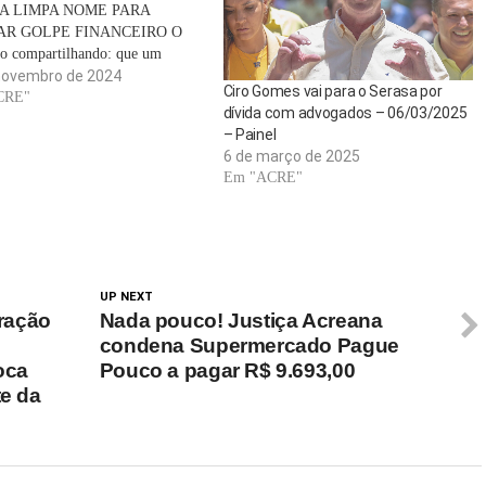
A LIMPA NOME PARA
AR GOLPE FINANCEIRO O
ão compartilhando: que um
io para limpar o nome ajuda
novembro de 2024
Ciro Gomes vai para o Serasa por
ros a quitar dívidas por menos de
CRE"
dívida com advogados – 06/03/2025
ara consultá-lo, as pessoas
– Painel
licar em um link em uma
6 de março de 2025
ação…
Em "ACRE"
UP NEXT
ração
Nada pouco! Justiça Acreana
condena Supermercado Pague
oca
Pouco a pagar R$ 9.693,00
te da