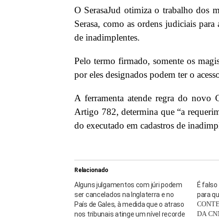
O SerasaJud otimiza o trabalho dos m
Serasa, como as ordens judiciais para 
de inadimplentes.
Pelo termo firmado, somente os magistr
por eles designados podem ter o acesso
A ferramenta atende regra do novo C
Artigo 782, determina que “a requerim
do executado em cadastros de inadimp
Relacionado
Alguns julgamentos com júri podem
É falso
ser cancelados na Inglaterra e no
para qu
País de Gales, à medida que o atraso
CONTE
nos tribunais atinge um nível recorde
DA CN