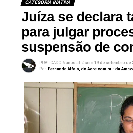
CATEGORIA INATIVA
Juíza se declara
para julgar proc
suspensão de con
PUBLICADO
6 anos atrás
em
19 de setembro de 
Por:
Fernanda Alfaia, do Acre.com.br - da Amaz