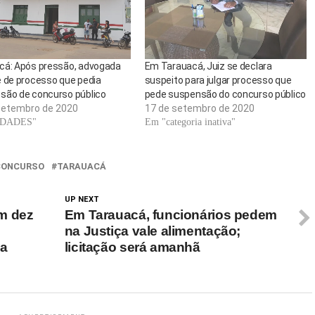
cá: Após pressão, advogada
Em Tarauacá, Juiz se declara
e de processo que pedia
suspeito para julgar processo que
são de concurso público
pede suspensão do concurso público
setembro de 2020
17 de setembro de 2020
IDADES"
Em "categoria inativa"
CONCURSO
TARAUACÁ
UP NEXT
m dez
Em Tarauacá, funcionários pedem
na Justiça vale alimentação;
da
licitação será amanhã