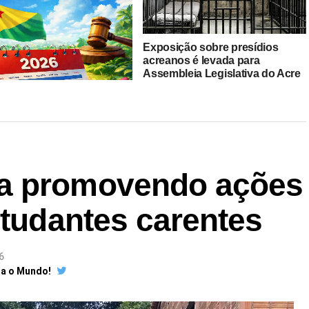
Exposição sobre presídios
acreanos é levada para
Assembleia Legislativa do Acre
para Audiência Pública do plano
Pena Justa
a promovendo ações
dário 2026 do Acre: Veja o
dário do Governo e
studantes carentes
ário que vai ditar o ritmo
o
6
ra o Mundo!