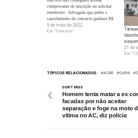
inscritos não conseguem acessar
comprovante de inscrição ou solicitar
reembolso. Advogada que pediu o
cancelamento do concurso ganhará R$
6.000,00 (seis mil reais) de honorários.
9 de maio de 2022
Taraua
Com a condenação, Prefeitura e
Em "Concurso"
desist
IBRACOP deverão dividir a despesa.
suspen
Inscritos terão direito à devolução da
21 de 
taxa de inscrição,…
Em "C
TÓPICOS RELACIONADOS:
ACRE
CAPA
DON'T MISS
Homem tenta matar a ex co
facadas por não aceitar
separação e foge na moto 
vítima no AC, diz polícia