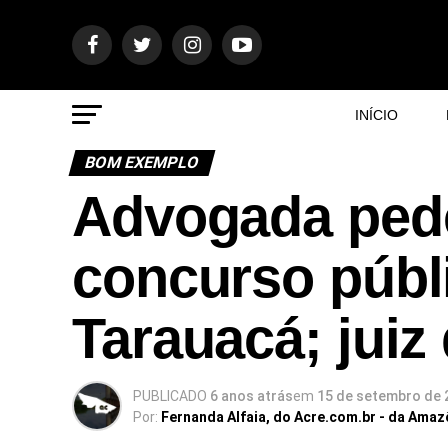
INÍCIO
BOM EXEMPLO
Advogada ped
concurso públi
Tarauacá; juiz 
PUBLICADO
6 anos atrás
em
15 de setembro de 
Por:
Fernanda Alfaia, do Acre.com.br - da Amaz