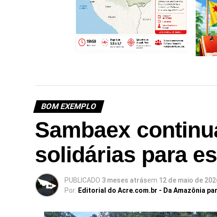
Profecia publicada 20 dias antes
chama atenção após terremoto
no Peru ser sentido no Acre
BOM EXEMPLO
Sambaex continu
Calen
calen
solidárias para e
Judici
do an
PUBLICADO
3 meses atrás
em
12 de maio de 202
Por:
Editorial do Acre.com.br - Da Amazônia pa