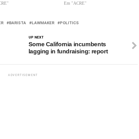
CRE"
Em "ACRE"
ER
BARISTA
LAWMAKER
POLITICS
UP NEXT
Some California incumbents
lagging in fundraising: report
ADVERTISEMENT