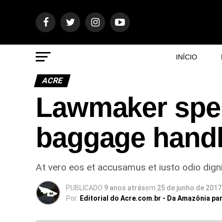
INÍCIO
ACRE
Lawmaker spen
baggage handle
At vero eos et accusamus et iusto odio digni
PUBLICADO
9 anos atrás
em
25 de junho de 2017
Por:
Editorial do Acre.com.br - Da Amazônia pa