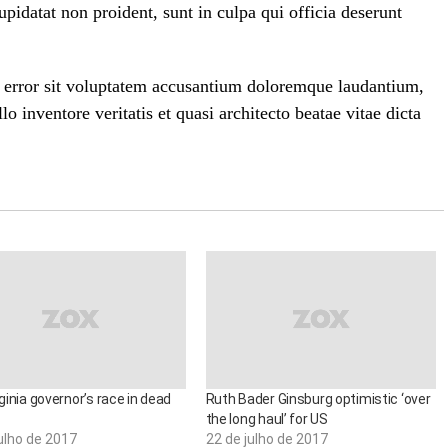
upidatat non proident, sunt in culpa qui officia deserunt
us error sit voluptatem accusantium doloremque laudantium,
o inventore veritatis et quasi architecto beatae vitae dicta
irginia governor’s race in dead
Ruth Bader Ginsburg optimistic ‘over
the long haul’ for US
ulho de 2017
22 de julho de 2017