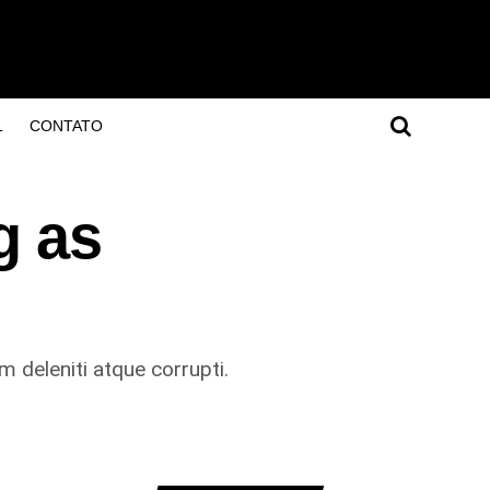
L
CONTATO
g as
 deleniti atque corrupti.