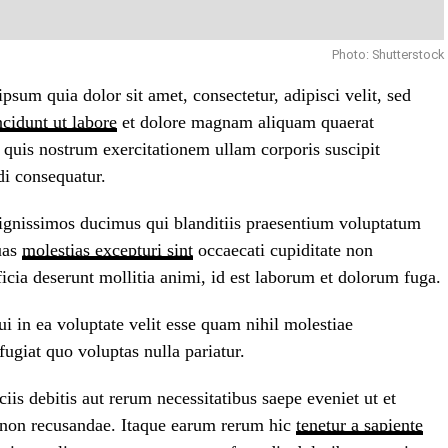
Photo: Shutterstock
sum quia dolor sit amet, consectetur, adipisci velit, sed
cidunt ut labore
et dolore magnam aliquam quaerat
quis nostrum exercitationem ullam corporis suscipit
di consequatur.
dignissimos ducimus qui blanditiis praesentium voluptatum
quas
molestias excepturi sint
occaecati cupiditate non
ficia deserunt mollitia animi, id est laborum et dolorum fuga.
i in ea voluptate velit esse quam nihil molestiae
ugiat quo voluptas nulla pariatur.
is debitis aut rerum necessitatibus saepe eveniet ut et
e non recusandae. Itaque earum rerum hic
tenetur a sapiente