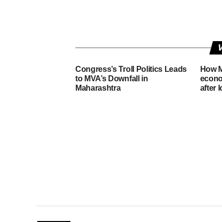
V
Congress’s Troll Politics Leads
How M
to MVA’s Downfall in
econo
Maharashtra
after 