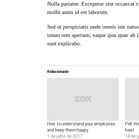
Nulla pariatur. Excepteur sint occaecat c
mollit anim id est laborum.
Sed ut perspiciatis unde omnis iste nat
totam rem aperiam, eaque ipsa quae ab ill
sunt explicabo.
Relacionado
How to understand your employees
Poll: V
and keep them happy
heat
1 de julho de 2017
18 de j