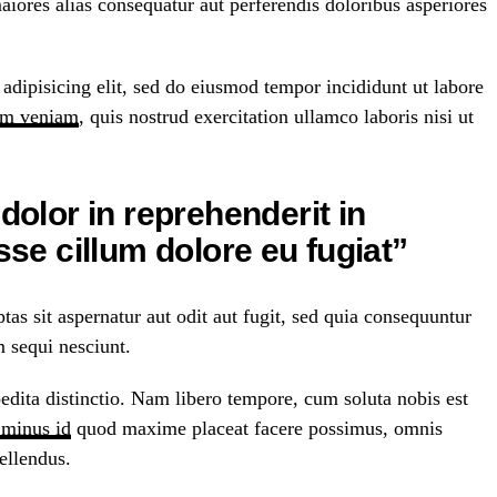
maiores alias consequatur aut perferendis doloribus asperiores
adipisicing elit, sed do eiusmod tempor incididunt ut labore
im veniam
, quis nostrud exercitation ullamco laboris nisi ut
 dolor in reprehenderit in
esse cillum dolore eu fugiat”
s sit aspernatur aut odit aut fugit, sed quia consequuntur
 sequi nesciunt.
edita distinctio. Nam libero tempore, cum soluta nobis est
 minus id
quod maxime placeat facere possimus, omnis
ellendus.