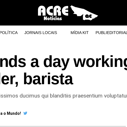
POLÍTICA
JORNAIS LOCAIS
MÍDIA KIT
PUBLIEDITORIA
ds a day workin
r, barista
ssimos ducimus qui blanditiis praesentium voluptatum
ra o Mundo!