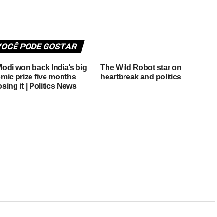
OCÊ PODE GOSTAR
odi won back India’s big
The Wild Robot star on
mic prize five months
heartbreak and politics
losing it | Politics News