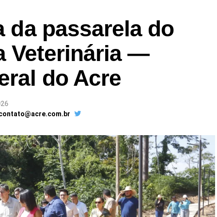
ra da passarela do
 Veterinária —
eral do Acre
026
 contato@acre.com.br