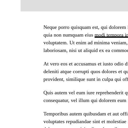
Neque porro quisquam est, qui dolorem ip
quia non numquam eius
modi tempora in
voluptatem. Ut enim ad minima veniam, 
laboriosam, nisi ut aliquid ex ea commo
At vero eos et accusamus et iusto odio 
deleniti atque corrupti quos dolores et 
provident, similique sunt in culpa qui of
Quis autem vel eum iure reprehenderit qu
consequatur, vel illum qui dolorem eum f
Temporibus autem quibusdam et aut offici
voluptates repudiandae sint et molestia