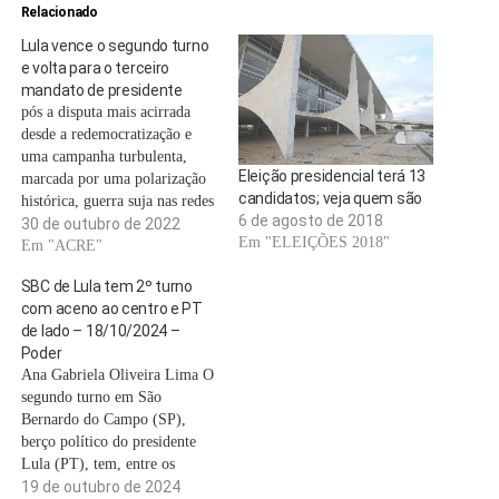
Relacionado
Lula vence o segundo turno
e volta para o terceiro
mandato de presidente
pós a disputa mais acirrada
desde a redemocratização e
uma campanha turbulenta,
Eleição presidencial terá 13
marcada por uma polarização
candidatos; veja quem são
histórica, guerra suja nas redes
6 de agosto de 2018
sociais, batalha religiosa e
30 de outubro de 2022
Em "ELEIÇÕES 2018"
episódios de violência, Luiz
Em "ACRE"
Inácio Lula da Silva (PT) foi
SBC de Lula tem 2º turno
eleito presidente da República
com aceno ao centro e PT
neste domingo (30), ao
de lado – 18/10/2024 –
derrotar no segundo turno Jair
Poder
Bolsonaro (PL), atual
Ana Gabriela Oliveira Lima O
ocupante do Palácio…
segundo turno em São
Bernardo do Campo (SP),
berço político do presidente
Lula (PT), tem, entre os
moradores, críticas ao partido
19 de outubro de 2024