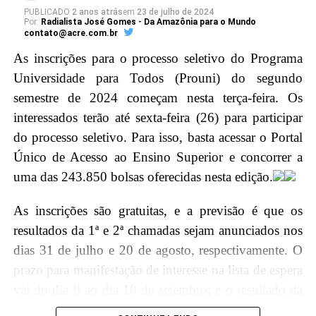
alta Corte do país e a magistratura acreana.
PUBLICADO
2 anos atrás
em
23 de julho de 2024
Por:
Radialista José Gomes - Da Amazônia para o Mundo
contato@acre.com.br
Em seguida, o ministro Barroso será agraciado com a
As inscrições para o processo seletivo do Programa
maior honraria da Justiça do Acre, a insígnia da
Universidade para Todos (Prouni) do segundo
Ordem do Mérito Judiciário, durante a sessão solene
semestre de 2024 começam nesta terça-feira. Os
no Pleno, no Tribunal de Justiça do Acre (TJAC).
interessados terão até sexta-feira (26) para participar
Instituída pela Resolução nº. 283/2022, essa distinção
do processo seletivo. Para isso, basta acessar o Portal
é concedida por decisão unânime dos membros do
Único de Acesso ao Ensino Superior e concorrer a
Conselho da Ordem do Mérito Judiciário acreano em
uma das 243.850 bolsas oferecidas nesta edição.
diferentes graus, reconhecendo assim a excelência e
relevância do trabalho do ministro para o Judiciário
As inscrições são gratuitas, e a previsão é que os
brasileiro.
resultados da 1ª e 2ª chamadas sejam anunciados nos
dias 31 de julho e 20 de agosto, respectivamente. O
Agenda Ministro
prazo para manifestação de interesse na lista de espera
vai do dia 9 ao dia 10 de setembro; e o resultado da
9h30 – Palestra na escola Armando Nogueira
lista de espera sairá em 13 de setembro.