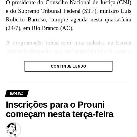
O presidente do Conselho Nacional de Justiça (CNJ)
e do Supremo Tribunal Federal (STF), ministro Luís
Roberto Barroso, cumpre agenda nesta quarta-feira
(24/7), em Rio Branco (AC).
A programação inicia com uma palestra na Escola
Armando Nogueira, que será proferida por ele, com o
tema “Como fazer diferença para si próprio, para o
CONTINUE LENDO
Brasil e para o mundo”, onde terá a oportunidade de
interagir e compartilhar conhecimentos com os
jovens estudantes, incentivando a importância da
educação e cidadania.
BRASIL
Inscrições para o Prouni
Além disso, Luís Roberto Barroso participará de um
começam nesta terça-feira
diálogo com magistradas e magistrados acreanos,
promovendo a troca de experiências e
conhecimentos, e fortalecendo os laços entre a mais