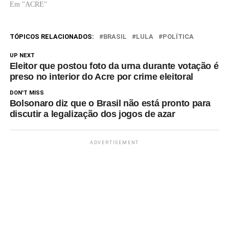
por desempenho de gestões
Em "ACRE"
anteriores e candidatos que, na
reta final da campanha,
direcionam o discurso para o
TÓPICOS RELACIONADOS:
BRASIL
LULA
POLÍTICA
centro, sinalizando conversar
tanto com o…
UP NEXT
Eleitor que postou foto da urna durante votação é
preso no interior do Acre por crime eleitoral
DON'T MISS
Bolsonaro diz que o Brasil não está pronto para
discutir a legalização dos jogos de azar
ADVERTISEMENT