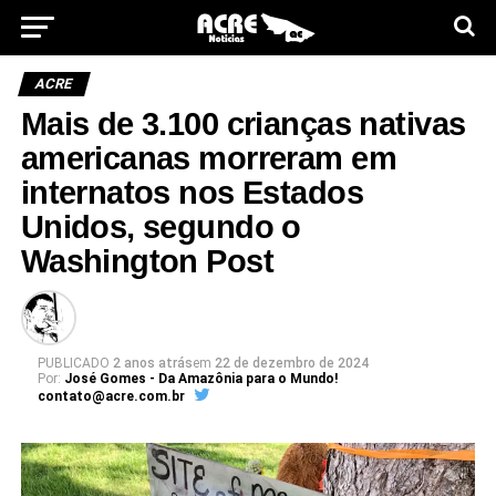
ACRE
Mais de 3.100 crianças nativas
americanas morreram em
internatos nos Estados
Unidos, segundo o
Washington Post
PUBLICADO
2 anos atrás
em
22 de dezembro de 2024
Por:
José Gomes - Da Amazônia para o Mundo!
contato@acre.com.br