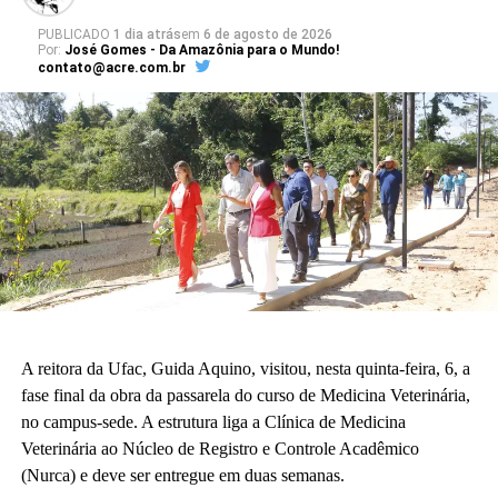
O diretor do CAp, Ceilton França, enfatizou a adequação do
projeto arquitetônico às necessidades da educação básica. “Para
PUBLICADO
1 dia atrás
em
6 de agosto de 2026
Por:
José Gomes - Da Amazônia para o Mundo!
nós o sonho já está acontecendo. Quando enxergamos que a
contato@acre.com.br
construção existe, é uma construção adequada à nossa realidade
da educação básica.”
A vice-diretora do CAp, Alessandra Perez Lima, destacou a
relevância do novo espaço para a rotina pedagógica e acadêmica.
“Muito em breve vamos deixar de ser nômades e teremos o
nosso lugar. Eu olho para cada espaço aqui e já vejo essas
crianças correndo e sendo felizes.”
Também participaram da cerimônia o pró-reitor de Planejamento,
Alexandre Rid; o pró-reitor de Administração, Marcelo Cruz; o
prefeito do campus, Artesson Cruz; além de professores, técnico-
A reitora da Ufac, Guida Aquino, visitou, nesta quinta-feira, 6, a
administrativos, estudantes e representantes da construtora
fase final da obra da passarela do curso de Medicina Veterinária,
responsável pela obra.
no campus-sede. A estrutura liga a Clínica de Medicina
Veterinária ao Núcleo de Registro e Controle Acadêmico
(Fhagner Soares, estagiário Ascom/Ufac)
(Nurca) e deve ser entregue em duas semanas.