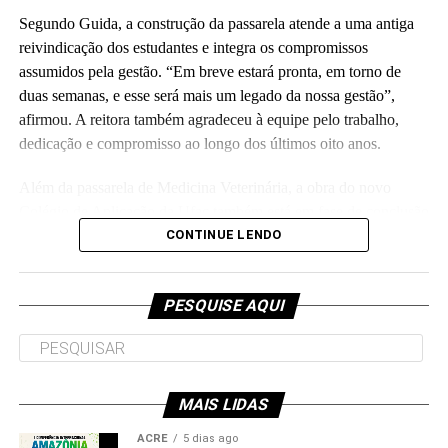
Segundo Guida, a construção da passarela atende a uma antiga
reivindicação dos estudantes e integra os compromissos
assumidos pela gestão. “Em breve estará pronta, em torno de
duas semanas, e esse será mais um legado da nossa gestão”,
Leia Mais: UFAC
afirmou. A reitora também agradeceu à equipe pelo trabalho,
dedicação e compromisso ao longo dos últimos oito anos.
Além da passarela de Medicina Veterinária, a obra do novo
Colégio de Aplicação da Ufac também está em fase de conclusão
e deve ser entregue em breve.
CONTINUE LENDO
Participaram da visita pró-reitores e membros da administração
superior da Ufac.
PESQUISE AQUI
MAIS LIDAS
Leia Mais: UFAC
ACRE
5 dias ago