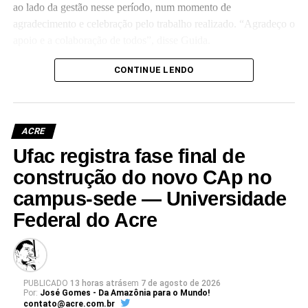
ao lado da gestão nesse período, num momento de
agradecimento e celebração pelo trabalho realizado. “Agradeço o
apoio e a colaboração de todos”, disse Guida.
(Camila Barbosa, estagiária Ascom/Ufac)
CONTINUE LENDO
ACRE
Ufac registra fase final de
Leia Mais: UFAC
construção do novo CAp no
campus-sede — Universidade
Federal do Acre
PUBLICADO
13 horas atrás
em
7 de agosto de 2026
Por:
José Gomes - Da Amazônia para o Mundo!
contato@acre.com.br