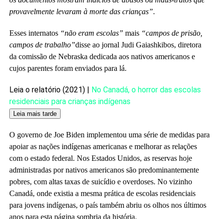
provavelmente levaram à morte das crianças”
.
Esses internatos
“não eram escolas”
mais
“campos de prisão,
campos de trabalho”
disse ao jornal Judi Gaiashkibos, diretora
da comissão de Nebraska dedicada aos nativos americanos e
cujos parentes foram enviados para lá.
Artigo
Leia o relatório (2021) |
No Canadá, o horror das escolas
reservado
residenciais para crianças indígenas
para
Leia mais tarde
nossos
O governo de Joe Biden implementou uma série de medidas para
assinantes
apoiar as nações indígenas americanas e melhorar as relações
com o estado federal. Nos Estados Unidos, as reservas hoje
administradas por nativos americanos são predominantemente
pobres, com altas taxas de suicídio e overdoses. No vizinho
Canadá, onde existia a mesma prática de escolas residenciais
para jovens indígenas, o país também abriu os olhos nos últimos
anos para esta página sombria da história.