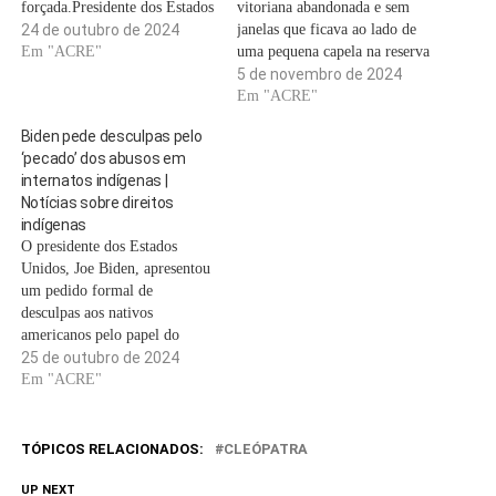
forçada.Presidente dos Estados
vitoriana abandonada e sem
Unidos Joe Biden pedirá
24 de outubro de 2024
janelas que ficava ao lado de
desculpas formalmente pelo
Em "ACRE"
uma pequena capela na reserva
papel do governo em forçar
de Montana, onde ela cresceu.
5 de novembro de 2024
Crianças indígenas em
Em alguns fins de semana,
Em "ACRE"
internatos onde muitos foram
quando criança, LaPier
Biden pede desculpas pelo
abusados ​​física e sexualmente
passava pela sombria
‘pecado’ dos abusos em
e quase 1.000 morreram.
propriedade a caminho de um
internatos indígenas |
“Estou fazendo algo que
cemitério local para prestar
Notícias sobre direitos
deveria…
homenagem aos…
indígenas
O presidente dos Estados
Unidos, Joe Biden, apresentou
um pedido formal de
desculpas aos nativos
americanos pelo papel do
governo em separar as crianças
25 de outubro de 2024
indígenas de seus pais e forçá-
Em "ACRE"
las a internatos abusivos.
Biden deu o pedido de
desculpashá muito procurado
TÓPICOS RELACIONADOS:
CLEÓPATRA
pelas nações tribais, na sexta-
feira, durante sua primeira
UP NEXT