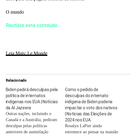
O mundo
Reutilize este conteúdo
Leia Mais: Le Monde
Relacionado
Biden pedirá desculpas pela
Como o pedido de
política de internatos
desculpas do internato
indígenas nos EUA | Notícias
indígena de Biden poderia
da Al Jazeera
impactar o voto dos nativos
Outras nações, incluindo o
| Notícias das Eleições de
Canadá e a Austrália, pediram
2024 nos EUA
desculpas pelas políticas
Rosalyn LaPier ainda
anteriores de assimilação
estremece ao pensar na mansão