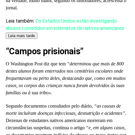
na verdade, muito maior, segundo os historiadores, acrescenta o
jornal.
Artigo
Leia também:
Os Estados Unidos estão investigando
reservado
abusos cometidos em internatos de nativos americanos
para
Leia mais tarde
nossos
“Campos prisionais”
assinantes
O Washington Post diz que tem
“determinou que mais de 800
destes alunos foram enterrados nos cemitérios escolares onde
frequentavam ou perto deles, destacando que, como em muitos
casos, os corpos das crianças nunca foram devolvidos às suas
famílias ou à sua tribo»
.
Segundo documentos consultados pelo diário,
“as causas de
morte incluíram doenças infecciosas, desnutrição e acidentes”
.
Dezenas de estudantes nativos americanos morreram em
circunstâncias suspeitas, continua o artigo
“e, em alguns casos,
os documentos mostram indícios de abusos ou maus-tratos que