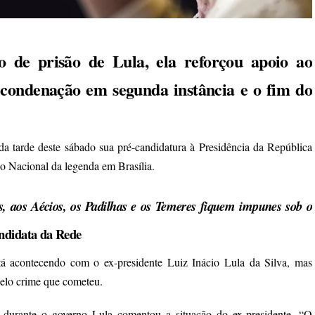
 de prisão de Lula, ela reforçou apoio ao
condenação em segunda instância e o fim do
da tarde deste sábado sua pré-candidatura à Presidência da República
o Nacional da legenda em Brasília.
, aos Aécios, os Padilhas e os Temeres fiquem impunes sob o
andidata da Rede
á acontecendo com o ex-presidente Luiz Inácio Lula da Silva, mas
pelo crime que cometeu.
durante o governo Lula comentou a situação do ex-presidente. “O