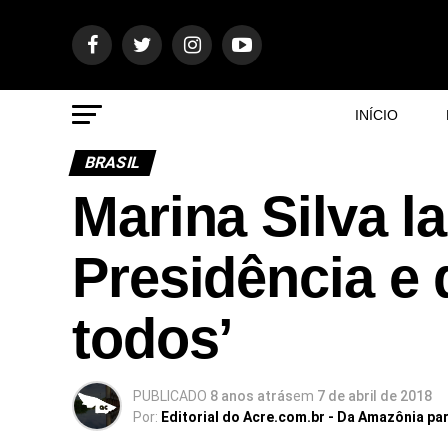
INÍCIO
BRASIL
Marina Silva l
Presidência e d
todos’
PUBLICADO
8 anos atrás
em
7 de abril de 2018
Por:
Editorial do Acre.com.br - Da Amazônia pa