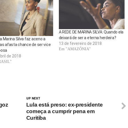
A REDE DE MARINA SILVA: Quando ela
deixará de ser a eterna herdeira?
 Marina Silva faz aceno a
13 de fevereiro de 2018
as afasta chance de ser vice
Em "AMAZÔNIA"
bosa
bril de 2018
RASIL"
UP NEXT
lgoz
Lula está preso: ex-presidente
começa a cumprir pena em
Curitiba