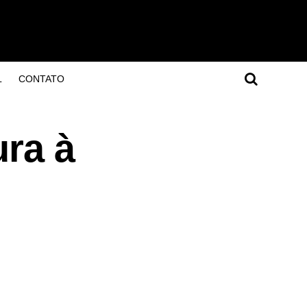
L
CONTATO
ura à