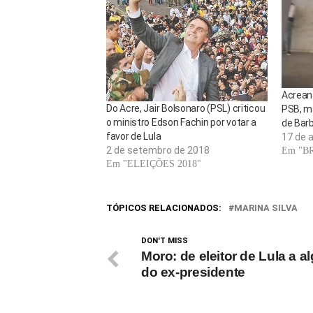
Acreana
Do Acre, Jair Bolsonaro (PSL) criticou
PSB, m
o ministro Edson Fachin por votar a
de Bar
favor de Lula
17 de a
2 de setembro de 2018
Em "B
Em "ELEIÇÕES 2018"
TÓPICOS RELACIONADOS:
MARINA SILVA
DON'T MISS
Moro: de eleitor de Lula a a
do ex-presidente