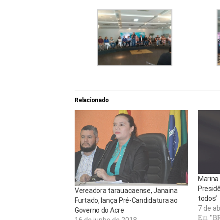
Relacionado
Marina 
Presidê
Vereadora tarauacaense, Janaina
todos’
Furtado, lança Pré-Candidatura ao
7 de ab
Governo do Acre
Em "B