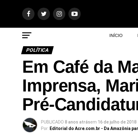
INÍCIO
POLÍTICA
Em Café da Ma
Imprensa, Mari
Pré-Candidatu
PUBLICADO
8 anos atrás
em
16 de julho de 2018
Por:
Editorial do Acre.com.br - Da Amazônia pa