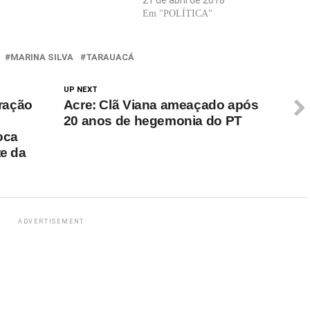
21 de abril de 2018
Em "POLÍTICA"
MARINA SILVA
TARAUACÁ
UP NEXT
ração
Acre: Clã Viana ameaçado após
20 anos de hegemonia do PT
oca
te da
ADVERTISEMENT