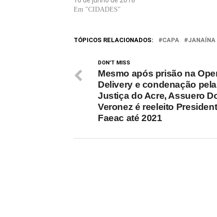
16 de junho de 2018
Em "CIDADES"
TÓPICOS RELACIONADOS:
CAPA
JANAÍNA
DON'T MISS
Mesmo após prisão na Ope
Delivery e condenação pela
Justiça do Acre, Assuero D
Veronez é reeleito Presiden
Faeac até 2021