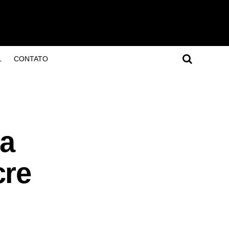
L
CONTATO
ta
cre