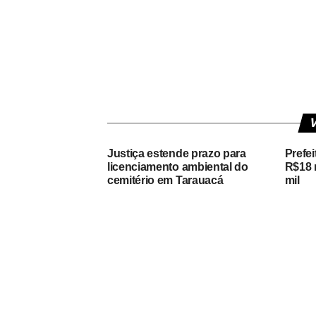
V
Justiça estende prazo para
Prefe
licenciamento ambiental do
R$18 m
cemitério em Tarauacá
mil