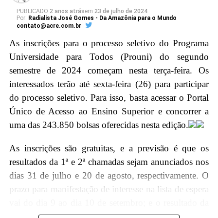
alta Corte do país e a magistratura acreana.
PUBLICADO
2 anos atrás
em
23 de julho de 2024
Por:
Radialista José Gomes - Da Amazônia para o Mundo
contato@acre.com.br
Em seguida, o ministro Barroso será agraciado com a
As inscrições para o processo seletivo do Programa
maior honraria da Justiça do Acre, a insígnia da
Universidade para Todos (Prouni) do segundo
Ordem do Mérito Judiciário, durante a sessão solene
semestre de 2024 começam nesta terça-feira. Os
no Pleno, no Tribunal de Justiça do Acre (TJAC).
interessados terão até sexta-feira (26) para participar
Instituída pela Resolução nº. 283/2022, essa distinção
do processo seletivo. Para isso, basta acessar o Portal
é concedida por decisão unânime dos membros do
Único de Acesso ao Ensino Superior e concorrer a
Conselho da Ordem do Mérito Judiciário acreano em
uma das 243.850 bolsas oferecidas nesta edição.
diferentes graus, reconhecendo assim a excelência e
relevância do trabalho do ministro para o Judiciário
As inscrições são gratuitas, e a previsão é que os
brasileiro.
resultados da 1ª e 2ª chamadas sejam anunciados nos
dias 31 de julho e 20 de agosto, respectivamente. O
Agenda Ministro
prazo para manifestação de interesse na lista de espera
vai do dia 9 ao dia 10 de setembro; e o resultado da
9h30 – Palestra na escola Armando Nogueira
lista de espera sairá em 13 de setembro.