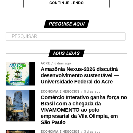
CONTINUE LENDO
11h – Sessão Solene de Outorga da Ordem do
Mérito Judiciário do Poder Judiciário do Acre,
“Para participar do processo seletivo, é
no TJAC
PESQUISE AQUI
necessário que o candidato tenha
participado do Exame Nacional do Ensino
Médio (Enem) nas edições de 2022 ou
MAIS LIDAS
2023, obtendo nota mínima de 450 pontos
ACRE
6 dias ago
na média das cinco provas e nota acima de
Amazônia Nexus-2026 discutirá
desenvolvimento sustentável —
zero na redação”, informa o Ministério da
Universidade Federal do Acre
Educação (MEC).
ECONOMIA E NEGÓCIOS
5 dias ago
Comércio Interativo ganha força no
É também necessário que o candidato se enquadre
Brasil com a chegada da
VIVAMOMENTO ao polo
nos critérios socioeconômicos – incluindo renda
empresarial da Vila Olímpia, em
familiar per capita que não exceda um salário-mínimo
São Paulo
e meio para bolsas integrais e três salários-mínimos
ECONOMIA E NEGÓCIOS
3 dias ago