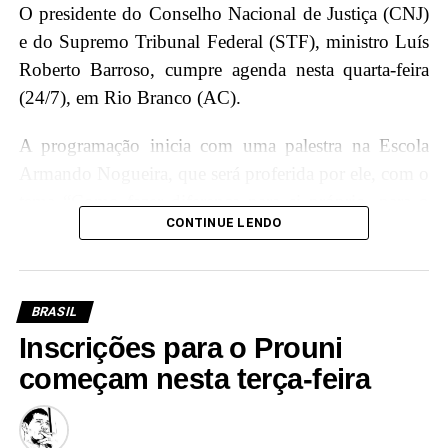
O presidente do Conselho Nacional de Justiça (CNJ)
e do Supremo Tribunal Federal (STF), ministro Luís
Roberto Barroso, cumpre agenda nesta quarta-feira
(24/7), em Rio Branco (AC).
A programação inicia com uma palestra na Escola
Armando Nogueira, que será proferida por ele, com o
tema “Como fazer diferença para si próprio, para o
CONTINUE LENDO
Brasil e para o mundo”, onde terá a oportunidade de
interagir e compartilhar conhecimentos com os
jovens estudantes, incentivando a importância da
educação e cidadania.
BRASIL
Inscrições para o Prouni
Além disso, Luís Roberto Barroso participará de um
começam nesta terça-feira
diálogo com magistradas e magistrados acreanos,
promovendo a troca de experiências e
conhecimentos, e fortalecendo os laços entre a mais