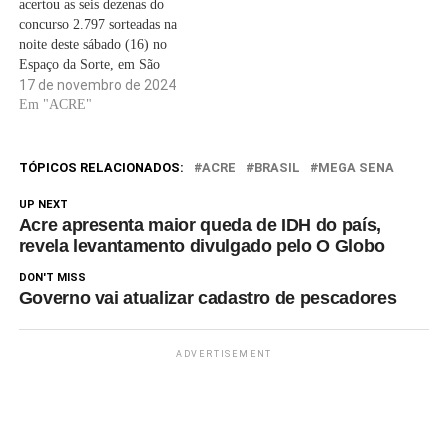
acertou as seis dezenas do
concurso 2.797 sorteadas na
noite deste sábado (16) no
Espaço da Sorte, em São
Paulo. O prêmio da faixa
17 de novembro de 2024
principal acumulou e está
Em "ACRE"
estimado em R$ 14.500.000.
Os números sorteados foram:
01 - 03 - 15 - 25 - 45 - 52.…
TÓPICOS RELACIONADOS:
ACRE
BRASIL
MEGA SENA
UP NEXT
Acre apresenta maior queda de IDH do país,
revela levantamento divulgado pelo O Globo
DON'T MISS
Governo vai atualizar cadastro de pescadores
ADVERTISEMENT