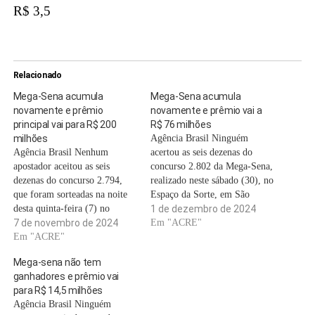
R$ 3,5
Relacionado
Mega-Sena acumula
Mega-Sena acumula
novamente e prêmio
novamente e prêmio vai a
principal vai para R$ 200
R$ 76 milhões
milhões
Agência Brasil Ninguém
Agência Brasil Nenhum
acertou as seis dezenas do
apostador aceitou as seis
concurso 2.802 da Mega-Sena,
dezenas do concurso 2.794,
realizado neste sábado (30), no
que foram sorteadas na noite
Espaço da Sorte, em São
desta quinta-feira (7) no
Paulo. Com isso, o prêmio
1 de dezembro de 2024
Espaço da Sorte, em São
7 de novembro de 2024
acumulou e vai para R$ 76
Em "ACRE"
Paulo. O prêmio da faixa
Em "ACRE"
milhões no próximo sorteio,
principal acumulou e está
na terça-feira (3). Os números
Mega-sena não tem
estimado em R$ 200 milhões.
sorteados foram 17 - 21 - 26 -
ganhadores e prêmio vai
Este foi o 11º sorteio
…
para R$ 14,5 milhões
consecutivo sem ganhadores
Agência Brasil Ninguém
do prêmio principal. …