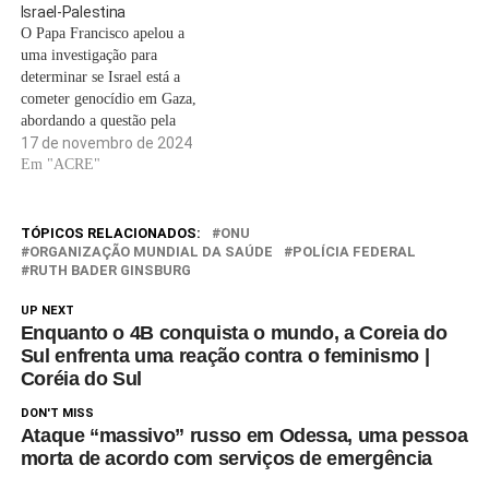
Israel-Palestina
O Papa Francisco apelou a
uma investigação para
determinar se Israel está a
cometer genocídio em Gaza,
abordando a questão pela
primeira vez em excertos de
17 de novembro de 2024
um próximo livro. “Segundo
Em "ACRE"
alguns especialistas, o que está
a acontecer em Gaza tem
características de um
TÓPICOS RELACIONADOS:
ONU
genocídio”, disse o papa disse
ORGANIZAÇÃO MUNDIAL DA SAÚDE
POLÍCIA FEDERAL
RUTH BADER GINSBURG
em trechos…
UP NEXT
Enquanto o 4B conquista o mundo, a Coreia do
Sul enfrenta uma reação contra o feminismo |
Coréia do Sul
DON'T MISS
Ataque “massivo” russo em Odessa, uma pessoa
morta de acordo com serviços de emergência