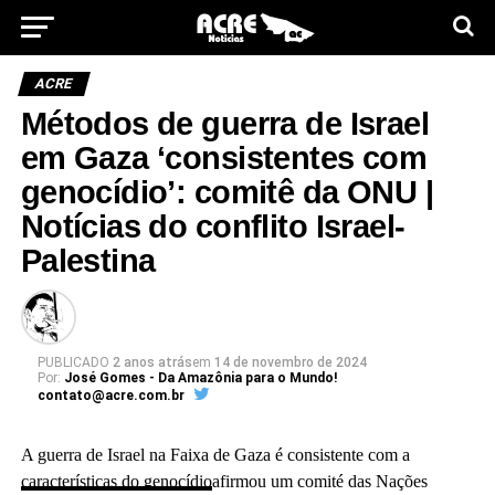
ACRE
Métodos de guerra de Israel
em Gaza ‘consistentes com
genocídio’: comitê da ONU |
Notícias do conflito Israel-
Palestina
PUBLICADO
2 anos atrás
em
14 de novembro de 2024
Por:
José Gomes - Da Amazônia para o Mundo!
contato@acre.com.br
A guerra de Israel na Faixa de Gaza é consistente com a
características do genocídio
afirmou um comité das Nações