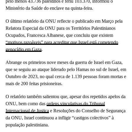
pelo menos 43.736 palestinos e feriu 103.370, informou o
Ministério da Saúde do enclave na quinta-feira.
O último relatório da ONU reflecte o publicado em Março pela
Relatora Especial da ONU para os Territórios Palestinianos
Ocupados, Francesca Albanese, que concluiu que existem
“motivos razoáveis” para acreditar que Israel está cometendo
genocídio em Gaza
.
Abrange os primeiros nove meses da guerra de Israel em Gaza,
que se seguiu ao ataque liderado pelo Hamas no sul de Israel, em
Outubro de 2023, no qual cerca de 1.139 pessoas foram mortas e
mais de 200 feitas prisioneiras.
O relatório também salientou que, apesar dos repetidos apelos da
ONU, bem como das
ordens vinculativas do Tribunal
Internacional de Justiça
e Resoluções do Conselho de Segurança
da ONU, Israel continuou a infligir “castigos colectivos” à
população palestiniana.