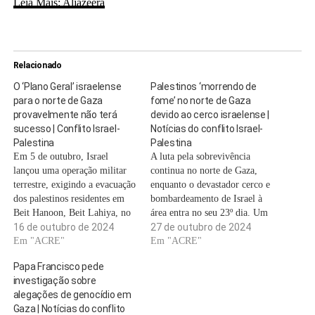
Leia Mais: Aljazeera
Relacionado
O ‘Plano Geral’ israelense
Palestinos ‘morrendo de
para o norte de Gaza
fome’ no norte de Gaza
provavelmente não terá
devido ao cerco israelense |
sucesso | Conflito Israel-
Notícias do conflito Israel-
Palestina
Palestina
Em 5 de outubro, Israel
A luta pela sobrevivência
lançou uma operação militar
continua no norte de Gaza,
terrestre, exigindo a evacuação
enquanto o devastador cerco e
dos palestinos residentes em
bombardeamento de Israel à
Beit Hanoon, Beit Lahiya, no
área entra no seu 23º dia. Um
campo de refugiados de
16 de outubro de 2024
funcionário da Oxfam disse à
27 de outubro de 2024
Jabalia e na cidade de Jabalia.
Em "ACRE"
Al Jazeera no domingo que
Em "ACRE"
Cortou então a transferência
Israel está usando a fome
Papa Francisco pede
de ajuda humanitária para a
como arma em seus genocídio
investigação sobre
região, levando as agências
contra os palestinos e que…
alegações de genocídio em
humanitárias a soar o
Gaza | Notícias do conflito
alarme…