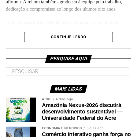
afirmou. A reitora também agradeceu à equipe pelo trabalho,
dedicação e compromisso ao longo dos últimos oito anos.
Além da passarela de Medicina Veterinária, a obra do novo
Colégio de Aplicação da Ufac também está em fase de conclusão
e deve ser entregue em breve.
CONTINUE LENDO
Participaram da visita pró-reitores e membros da administração
superior da Ufac.
PESQUISE AQUI
MAIS LIDAS
Leia Mais: UFAC
ACRE
6 dias ago
Amazônia Nexus-2026 discutirá
desenvolvimento sustentável —
Universidade Federal do Acre
ECONOMIA E NEGÓCIOS
5 dias ago
Comércio Interativo ganha força no