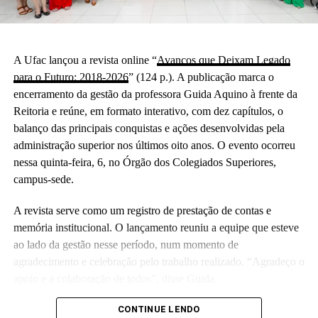
A Ufac lançou a revista online “
Avanços que Deixam Legado
para o Futuro: 2018-2026
” (124 p.). A publicação marca o
encerramento da gestão da professora Guida Aquino à frente da
Reitoria e reúne, em formato interativo, com dez capítulos, o
balanço das principais conquistas e ações desenvolvidas pela
administração superior nos últimos oito anos. O evento ocorreu
nessa quinta-feira, 6, no Órgão dos Colegiados Superiores,
campus-sede.
A revista serve como um registro de prestação de contas e
memória institucional. O lançamento reuniu a equipe que esteve
ao lado da gestão nesse período, num momento de
agradecimento e celebração pelo trabalho realizado. “Agradeço o
apoio e a colaboração de todos”, disse Guida.
(Camila Barbosa, estagiária Ascom/Ufac)
CONTINUE LENDO