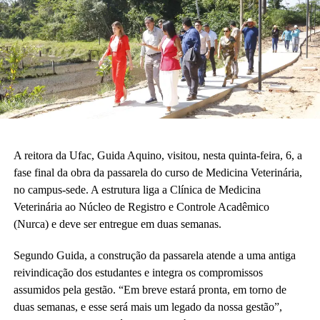
A vice-diretora do CAp, Alessandra Perez Lima, destacou a
relevância do novo espaço para a rotina pedagógica e acadêmica.
“Muito em breve vamos deixar de ser nômades e teremos o
nosso lugar. Eu olho para cada espaço aqui e já vejo essas
crianças correndo e sendo felizes.”
Também participaram da cerimônia o pró-reitor de Planejamento,
Alexandre Rid; o pró-reitor de Administração, Marcelo Cruz; o
prefeito do campus, Artesson Cruz; além de professores, técnico-
A reitora da Ufac, Guida Aquino, visitou, nesta quinta-feira, 6, a
administrativos, estudantes e representantes da construtora
fase final da obra da passarela do curso de Medicina Veterinária,
responsável pela obra.
no campus-sede. A estrutura liga a Clínica de Medicina
Veterinária ao Núcleo de Registro e Controle Acadêmico
(Fhagner Soares, estagiário Ascom/Ufac)
(Nurca) e deve ser entregue em duas semanas.
Segundo Guida, a construção da passarela atende a uma antiga
reivindicação dos estudantes e integra os compromissos
assumidos pela gestão. “Em breve estará pronta, em torno de
duas semanas, e esse será mais um legado da nossa gestão”,
Leia Mais: UFAC