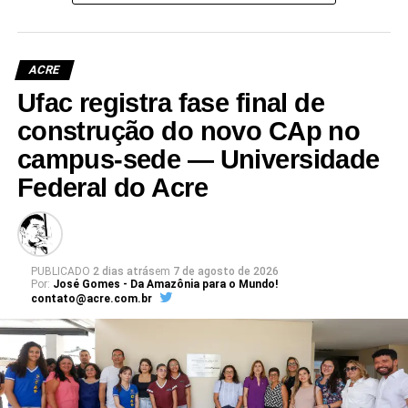
ACRE
Ufac registra fase final de
Leia Mais: UFAC
construção do novo CAp no
campus-sede — Universidade
Federal do Acre
PUBLICADO
2 dias atrás
em
7 de agosto de 2026
Por:
José Gomes - Da Amazônia para o Mundo!
contato@acre.com.br