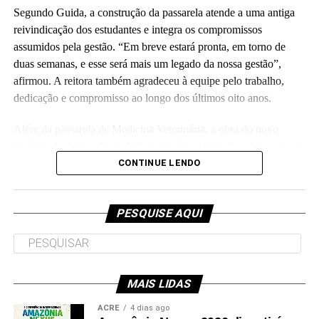
Segundo Guida, a construção da passarela atende a uma antiga
reivindicação dos estudantes e integra os compromissos
assumidos pela gestão. “Em breve estará pronta, em torno de
duas semanas, e esse será mais um legado da nossa gestão”,
Leia Mais: UFAC
afirmou. A reitora também agradeceu à equipe pelo trabalho,
dedicação e compromisso ao longo dos últimos oito anos.
Além da passarela de Medicina Veterinária, a obra do novo
Colégio de Aplicação da Ufac também está em fase de conclusão
e deve ser entregue em breve.
CONTINUE LENDO
Participaram da visita pró-reitores e membros da administração
superior da Ufac.
PESQUISE AQUI
MAIS LIDAS
Leia Mais: UFAC
ACRE
4 dias ago