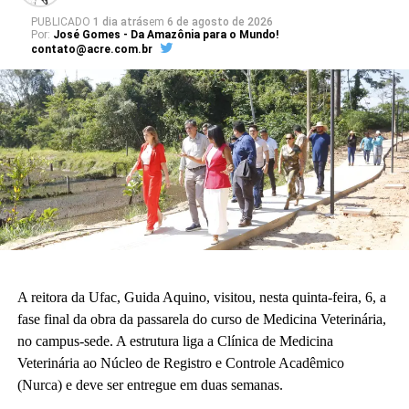
projeto arquitetônico às necessidades da educação básica. “Para
PUBLICADO
1 dia atrás
em
6 de agosto de 2026
Por:
José Gomes - Da Amazônia para o Mundo!
nós o sonho já está acontecendo. Quando enxergamos que a
contato@acre.com.br
construção existe, é uma construção adequada à nossa realidade
da educação básica.”
A vice-diretora do CAp, Alessandra Perez Lima, destacou a
relevância do novo espaço para a rotina pedagógica e acadêmica.
“Muito em breve vamos deixar de ser nômades e teremos o
nosso lugar. Eu olho para cada espaço aqui e já vejo essas
crianças correndo e sendo felizes.”
Também participaram da cerimônia o pró-reitor de Planejamento,
Alexandre Rid; o pró-reitor de Administração, Marcelo Cruz; o
prefeito do campus, Artesson Cruz; além de professores, técnico-
A reitora da Ufac, Guida Aquino, visitou, nesta quinta-feira, 6, a
administrativos, estudantes e representantes da construtora
fase final da obra da passarela do curso de Medicina Veterinária,
responsável pela obra.
no campus-sede. A estrutura liga a Clínica de Medicina
Veterinária ao Núcleo de Registro e Controle Acadêmico
(Fhagner Soares, estagiário Ascom/Ufac)
(Nurca) e deve ser entregue em duas semanas.