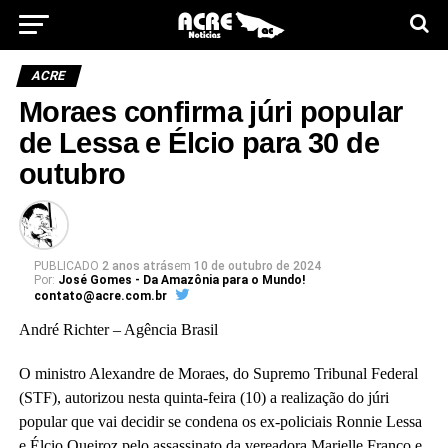
ACRE
Moraes confirma júri popular
de Lessa e Élcio para 30 de
outubro
PUBLICADO
2 anos atrás
em
10 de outubro de 2024
Por:
José Gomes - Da Amazônia para o Mundo!
contato@acre.com.br
André Richter – Agência Brasil
O ministro Alexandre de Moraes, do Supremo Tribunal Federal
(STF), autorizou nesta quinta-feira (10) a realização do júri
popular que vai decidir se condena os ex-policiais Ronnie Lessa
e Élcio Queiroz pelo assassinato da vereadora Marielle Franco e