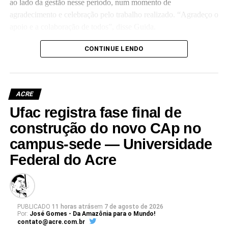
ao lado da gestão nesse período, num momento de
agradecimento e celebração pelo trabalho realizado. “Agradeço o
apoio e a colaboração de todos”, disse Guida.
(Camila Barbosa, estagiária Ascom/Ufac)
CONTINUE LENDO
ACRE
Ufac registra fase final de
Leia Mais: UFAC
construção do novo CAp no
campus-sede — Universidade
Federal do Acre
PUBLICADO
11 horas atrás
em
7 de agosto de 2026
Por:
José Gomes - Da Amazônia para o Mundo!
contato@acre.com.br