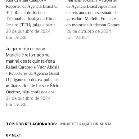
Ana Cristina Campos -
Mariana Tokarnia – Repórter
Repórter da Agência Brasil O
da Agência Brasil Após mais
4º Tribunal do Júri do
de seis anos do assassinato da
Tribunal de Justiça do Rio de
vereadora Marielle Franco e
Janeiro (TJRJ) julga a partir
do motorista Anderson Gomes,
desta quarta-feira (30) os ex-
30 de outubro de 2024
em 14 de março de 2018, os
26 de outubro de 2024
policiais militares Ronnie
Em "ACRE"
ex-policiais militares (PMs)
Em "ACRE"
Lessa e Élcio Queiroz,
acusados do crime, Ronnie
Julgamento de caso
acusados de assassinar a
Lessa e Élcio Queiroz, irão a
Marielle é retomado na
vereadora Marielle Franco e o
júri popular na próxima
manhã desta quinta-feira
motorista Anderson Gomes,
quarta-feira (30). A…
Rafael Cardoso e Vitor Abdala
em 14…
- Repórteres da Agência Brasil
O julgamento dos ex-policiais
militares Ronnie Lessa e Élcio
Queiroz, réus confessos dos
assassinatos da vereadora
31 de outubro de 2024
Marielle Franco e do motorista
Em "ACRE"
Anderson Gomes, em 2018,
será retomado às 8h desta
quinta-feira (31), no 4º
TÓPICOS RELACIONADOS:
INVESTIGAÇÃO CRIMINAL
Tribunal do Júri do Rio de…
UP NEXT