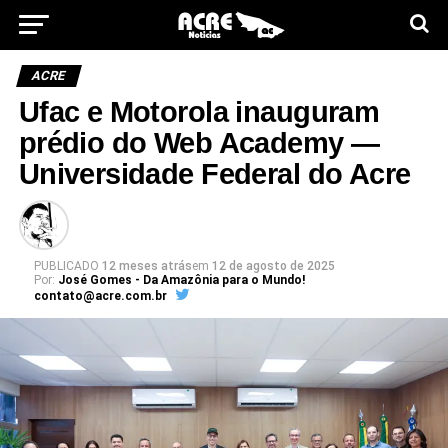
ACRE
Ufac e Motorola inauguram
prédio do Web Academy —
Universidade Federal do Acre
PUBLICADO
12 meses atrás
em
12 de agosto de 2025
Por:
José Gomes - Da Amazônia para o Mundo!
contato@acre.com.br