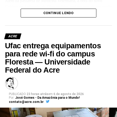
Além da passarela de Medicina Veterinária, a obra do novo
Colégio de Aplicação da Ufac também está em fase de conclusão
e deve ser entregue em breve.
CONTINUE LENDO
Participaram da visita pró-reitores e membros da administração
superior da Ufac.
ACRE
Ufac entrega equipamentos
para rede wi-fi do campus
Floresta — Universidade
Leia Mais: UFAC
Federal do Acre
PUBLICADO
23 horas atrás
em
6 de agosto de 2026
Por:
José Gomes - Da Amazônia para o Mundo!
contato@acre.com.br