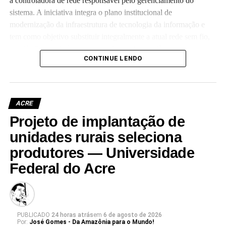
a controladora de rede responsável pelo gerenciamento do
sistema. A iniciativa integra o plano institucional de
modernização da infraestrutura de tecnologia da informação e
tem como objetivo substituir integralmente a atual rede sem fio,
que já não atende às crescentes demandas acadêmicas e
CONTINUE LENDO
administrativas da universidade.
ACRE
Projeto de implantação de
Leia Mais: UFAC
unidades rurais seleciona
produtores — Universidade
Federal do Acre
PUBLICADO
24 horas atrás
em
6 de agosto de 2026
Por:
José Gomes - Da Amazônia para o Mundo!