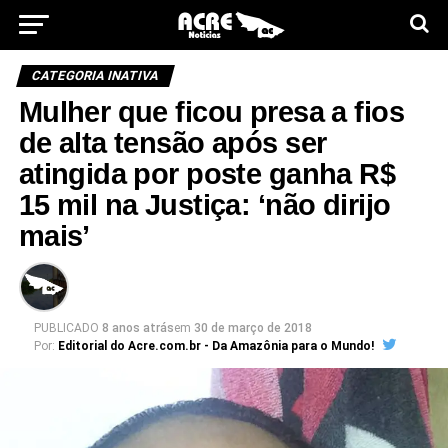
CATEGORIA INATIVA
Mulher que ficou presa a fios
de alta tensão após ser
atingida por poste ganha R$
15 mil na Justiça: ‘não dirijo
mais’
PUBLICADO
8 anos atrás
em
30 de março de 2018
Por:
Editorial do Acre.com.br - Da Amazônia para o Mundo!