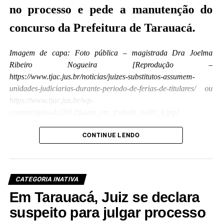
no processo e pede a manutenção do
concurso da Prefeitura de Tarauacá.
Imagem de capa: Foto pública – magistrada Dra Joelma
Ribeiro Nogueira [Reprodução –
https://www.tjac.jus.br/noticias/juizes-substitutos-assumem-
unidades-judiciarias-durante-periodo-de-ferias-de-titulares/ ou
https://www.tjac.jus.br/wp-
content/uploads/2012/juizes_em_trabalh_jul09_4.jpg]
A
pós o magistrado titular da Comarca de
CONTINUE LENDO
Tarauacá, Dr. Guilherme Aparecido do
Nascimento Fraga,
declarar-se suspeito
para julgar o mandado de segurança nº.
CATEGORIA INATIVA
0701069-82.2020.8.01.0014
(
leia aqui
) com pedido
Em Tarauacá, Juiz se declara
de liminar, contra a Prefeitura de Tarauacá e o
suspeito para julgar processo
Instituto Brasileiro de Concurso Público – Ibracop,