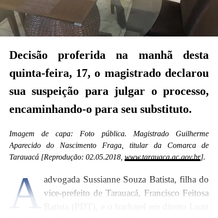
Lima ou Dr Marcos Rafael Maciel de Souza
(magistrados da Comarca de Feijó).
Veja a decisão abaixo:
Decisão proferida na manhã desta
quinta-feira, 17, o magistrado declarou
sua suspeição para julgar o processo,
encaminhando-o para seu substituto.
Imagem de capa: Foto pública. Magistrado Guilherme
Aparecido do Nascimento Fraga, titular da Comarca de
Tarauacá [Reprodução: 02.05.2018,
www.tarauaca.ac.gov.br
].
A
advogada Sussianne Souza Batista, filha do
vice-prefeito de Tarauacá, Francisco Feitosa
Batista (PDT), e o bacharel em direito Luan
Na decisão desta sexta-feira, 18, a magistrada não