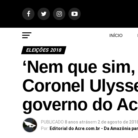
INÍCIO
ELEIÇÕES 2018
‘Nem que sim,
Coronel Ulysse
governo do Acr
PUBLICADO
8 anos atrás
em
2 de agosto de 201
Por:
Editorial do Acre.com.br - Da Amazônia pa