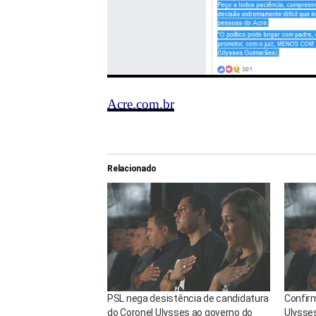
Acre.com.br
Relacionado
PSL nega desistência de candidatura
Confir
do Coronel Ulysses ao governo do
Ulysse